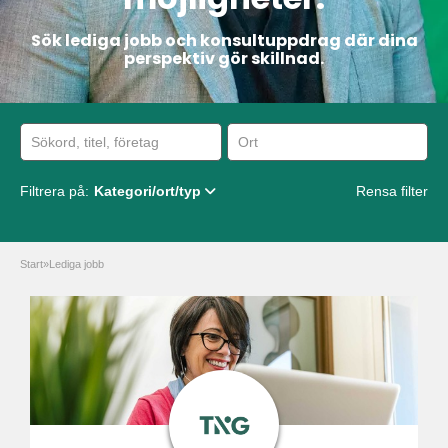
Sök lediga jobb och konsultuppdrag där dina
perspektiv gör skillnad.
Filtrera på:
Kategori/ort/typ
Rensa filter
Start
»
Lediga jobb