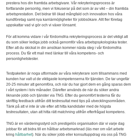
prestera hos din framtida arbetsgivare. Vår rekryteringsprocess är
fortfarande personlig, men vi fokuserar på det som är av vikt – din framtida
arbetsprestation. Det bidrar till ökad mångfald och innovation hos våra
kundföretag samt nya karriärmöjligheter för jobbsökare. Allt fler företag
uppskattar vad vi gör och vi växer lönsamt.
För att komma vidare i vår fördomsfria rekryteringsprocess är det viktigt att
du som söker lediga jobb också genomför våra arbetspsykologiska tester.
Efter att du skickat in din ansökan kommer nästa steg i vår fördomsfria
process. Du får ett mail med länkar till våra kompetens- och
personlighetstester.
Testpaketen är noga utformade av våra rekryterare som tillsammans med
kunden har valt ut de viktigaste kompetenserna för tjänsten. De tar ungefär
20-25 minuter att genomföra, och när du har gjort dem en gång sparas dem
i vårt system i tolv månader. Därefter används de när du söker andra
liknande jobb och tjänster via TNG. Efter du genomfört testerna får du
skriftlig feedback utifrån ditt testresultat med tips på utvecklingsområden.
Tänk på att vi inte är ute efter att hitta kandidater med de högsta
testresultaten, utan att hitta rätt matchning utifrån efterfrågad kompetens.
TNG är en värderingsstyrd och prestigelös organisation där vi varje dag
jobbar för att bidra till en hållbar arbetsmarknad (läs mer om vårt arbete
kring
hållbarhet
). När du söker jobb eller konsultuppdrag via oss på TNG