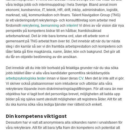
våra lediga jobb och interimsuppdrag i hela Sverige. Bland annat inom
ekonomi, kundservice, IT, teknik, HR, drift, inköp, administration, logistik,
marknad, sälj, kommunikation och finans. Talent Navigation Group (TNG)
är ett värderingsstyrt rekryterings- och konsultföretag som arbetar med
fördomsfri
rekrytering
,
bemanning
och
interim
! Vi drivs av vår vision där nya
perspektiv på kompetens bidrar till en hållbar, framtidssäkrad
arbetsmarknad. Det är inte bara tomma ord, utan ett arbete som vi
gemensamt på TNG arbetat fram över tid. Det innebär att när du tar nästa
steg i din karriär så ser vi din framtida arbetsprestation och kompetens och
låter fakta gå före magkänsla, namn, ålder, kön och bakgrund. Det gör att
du får en objektiv bedömning av din ansökan.
Det innebär att du inte blir bortvald på felaktiga grunder när du ska söka
jobb.Istället låter vi alla våra kandidater genomföra skräddarsydda
arbetspsykologiska tester
innan vi läser deras
CV.
Men det är inte allt vi gör.
Vi skriver också platsannonser som inkluderar och utbildar alla våra
rekryterare löpande inom diskrimineringslagstiftningen. För att vara än mer
objektiva har vi tagit bort det personliga brevet, möjligheten att ladda upp
bilder på sig själva samt uteslutit möjligheten att registrera ålder. Allt för att
du ska kunna söka våra lediga tjänster mer rättvist och enkelt.
Din kompetens viktigast
Dessutom har vi valt att anonymisera alla sökandes namn i urvalsfasen för
våra rekryterare. Allt för att bara lyfta fram din kompetens och potential att