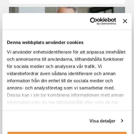
Denna webbplats använder cookies
Vi använder enhetsidentifierare för att anpassa innehållet
och annonserna till användarna, tillhandahålla funktioner
för sociala medier och analysera vår trafik. Vi
vidarebefordrar även sådana identifierare och annan
Senior account manager till
Jungheinrich Östersund
information från din enhet till de sociala medier och
annons- och analysföretag som vi samarbetar med.
Dessa kan i sin tur kombinera informationen med annan
Östersund
Försäljning / säljjobb
information som du har tillhandahållit eller som de har
samlat in när du har använt deras tjänster.
Visa detaljer