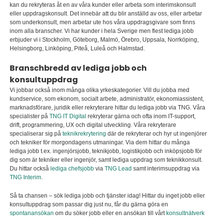
kan du rekryteras åt en av våra kunder eller arbeta som interimskonsult
eller uppdragskonsult
.
Det innebär att du blir anställd av oss, eller arbetar
som underkonsult, men arbetar ute hos våra uppdragsgivare som finns
inom alla branscher. Vi har kunder i hela Sverige men flest lediga jobb
erbjuder vi i Stockholm, Göteborg, Malmö, Örebro, Uppsala, Norrköping,
Helsingborg, Linköping, Piteå, Luleå och Halmstad.
Branschbredd av lediga jobb och
konsultuppdrag
Vi jobbar också inom många olika yrkeskategorier. Vill du jobba med
kundservice, som ekonom, socialt arbete, administratör, ekonomiassistent,
marknadsförare, juridik eller rekryterare hittar du lediga jobb via TNG. Våra
specialister på
TNG IT Digital
rekryterar gärna och ofta inom IT-support,
drift, programmering, UX och digital utveckling. Våra rekryterare
specialiserar sig på
teknikrekrytering
där de rekryterar och hyr ut ingenjörer
och tekniker för morgondagens utmaningar. Via dem hittar du många
lediga jobb t.ex. ingenjörsjobb, teknikjobb, logistikjobb och inköpsjobb för
dig som är tekniker eller ingenjör, samt lediga uppdrag som teknikkonsult.
Du hittar också
lediga chefsjobb
via
TNG Lead
samt interimsuppdrag via
TNG Interim
.
Så ta chansen – sök lediga jobb och tjänster idag! Hittar du inget jobb eller
konsultuppdrag som passar dig just nu, får du gärna göra en
spontanansökan
om du söker jobb eller en ansökan till vårt
konsultnätverk