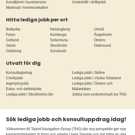
Kundtjänst / kundservice
Underhåll / driftsjobb
Marknad / kommunikation
Hitta lediga jobb per ort
Botkyrka
Helsingborg
Umeå
Falun
Karlskoga
Ängelholm
Gotland
Sollentuna
Örebro
Gävle
Stockholm
Östersund
Göteborg
Sundsvall
Utvalt för dig
Konsultuppdrag
Lediga jobb i Skåne
Chefsjobb
Lediga jobb i Västra Götaland
Ingenjörsjobb
Lediga jobb i Örebro och
Extra- och deltidsjobb
Mälardalen
Lediga jobb i Stockholms län
Jobba som underkonsult via TNG
Sök lediga jobb och konsultuppdrag idag!
Välkommen till Talent Navigation Group (TNG) där nya perspektiv ger nya
karriärmöjligheter! Vi finns och arbetar i hela Sverige och här hittar du alla