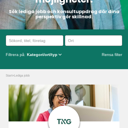
Sök lediga jobb och konsultuppdrag där dina
perspektiv gör skillnad.
Filtrera på:
Kategori/ort/typ
Rensa filter
Start
»
Lediga jobb