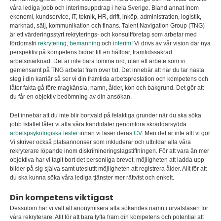
våra lediga jobb och interimsuppdrag i hela Sverige. Bland annat inom
ekonomi, kundservice, IT, teknik, HR, drift, inköp, administration, logistik,
marknad, sälj, kommunikation och finans. Talent Navigation Group (TNG)
är ett värderingsstyrt rekryterings- och konsultföretag som arbetar med
fördomsfri
rekrytering
,
bemanning
och
interim
! Vi drivs av vår vision där nya
perspektiv på kompetens bidrar till en hållbar, framtidssäkrad
arbetsmarknad. Det är inte bara tomma ord, utan ett arbete som vi
gemensamt på TNG arbetat fram över tid. Det innebär att när du tar nästa
steg i din karriär så ser vi din framtida arbetsprestation och kompetens och
låter fakta gå före magkänsla, namn, ålder, kön och bakgrund. Det gör att
du får en objektiv bedömning av din ansökan.
Det innebär att du inte blir bortvald på felaktiga grunder när du ska söka
jobb.Istället låter vi alla våra kandidater genomföra skräddarsydda
arbetspsykologiska tester
innan vi läser deras
CV.
Men det är inte allt vi gör.
Vi skriver också platsannonser som inkluderar och utbildar alla våra
rekryterare löpande inom diskrimineringslagstiftningen. För att vara än mer
objektiva har vi tagit bort det personliga brevet, möjligheten att ladda upp
bilder på sig själva samt uteslutit möjligheten att registrera ålder. Allt för att
du ska kunna söka våra lediga tjänster mer rättvist och enkelt.
Din kompetens viktigast
Dessutom har vi valt att anonymisera alla sökandes namn i urvalsfasen för
våra rekryterare. Allt för att bara lyfta fram din kompetens och potential att