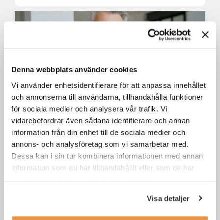
Denna webbplats använder cookies
Vi använder enhetsidentifierare för att anpassa innehållet
och annonserna till användarna, tillhandahålla funktioner
för sociala medier och analysera vår trafik. Vi
vidarebefordrar även sådana identifierare och annan
Senior account manager till
Jungheinrich Östersund
information från din enhet till de sociala medier och
annons- och analysföretag som vi samarbetar med.
Dessa kan i sin tur kombinera informationen med annan
Östersund
Försäljning / säljjobb
information som du har tillhandahållit eller som de har
samlat in när du har använt deras tjänster.
Visa detaljer