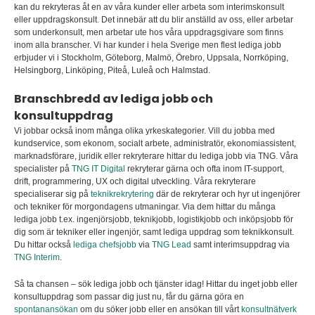
kan du rekryteras åt en av våra kunder eller arbeta som interimskonsult
eller uppdragskonsult
.
Det innebär att du blir anställd av oss, eller arbetar
som underkonsult, men arbetar ute hos våra uppdragsgivare som finns
inom alla branscher. Vi har kunder i hela Sverige men flest lediga jobb
erbjuder vi i Stockholm, Göteborg, Malmö, Örebro, Uppsala, Norrköping,
Helsingborg, Linköping, Piteå, Luleå och Halmstad.
Branschbredd av lediga jobb och
konsultuppdrag
Vi jobbar också inom många olika yrkeskategorier. Vill du jobba med
kundservice, som ekonom, socialt arbete, administratör, ekonomiassistent,
marknadsförare, juridik eller rekryterare hittar du lediga jobb via TNG. Våra
specialister på
TNG IT Digital
rekryterar gärna och ofta inom IT-support,
drift, programmering, UX och digital utveckling. Våra rekryterare
specialiserar sig på
teknikrekrytering
där de rekryterar och hyr ut ingenjörer
och tekniker för morgondagens utmaningar. Via dem hittar du många
lediga jobb t.ex. ingenjörsjobb, teknikjobb, logistikjobb och inköpsjobb för
dig som är tekniker eller ingenjör, samt lediga uppdrag som teknikkonsult.
Du hittar också
lediga chefsjobb
via
TNG Lead
samt interimsuppdrag via
TNG Interim
.
Så ta chansen – sök lediga jobb och tjänster idag! Hittar du inget jobb eller
konsultuppdrag som passar dig just nu, får du gärna göra en
spontanansökan
om du söker jobb eller en ansökan till vårt
konsultnätverk