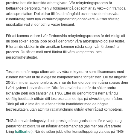
prestera hos din framtida arbetsgivare. Vår rekryteringsprocess är
fortfarande personlig, men vi fokuserar på det som är av vikt – din framtida
arbetsprestation. Det bidrar till ökad mångfald och innovation hos våra
kundföretag samt nya karriärmöjligheter för jobbsökare. Allt fler företag
uppskattar vad vi gör och vi växer lönsamt.
För att komma vidare i vår fördomsfria rekryteringsprocess är det viktigt att
du som söker lediga jobb också genomför våra arbetspsykologiska tester.
Efter att du skickat in din ansökan kommer nästa steg i vår fördomsfria
process. Du får ett mail med länkar till våra kompetens- och
personlighetstester.
Testpaketen är noga utformade av våra rekryterare som tillsammans med
kunden har valt ut de viktigaste kompetenserna för tjänsten. De tar ungefär
20-25 minuter att genomföra, och när du har gjort dem en gång sparas dem
i vårt system i tolv månader. Därefter används de när du söker andra
liknande jobb och tjänster via TNG. Efter du genomfört testerna får du
skriftlig feedback utifrån ditt testresultat med tips på utvecklingsområden.
Tänk på att vi inte är ute efter att hitta kandidater med de högsta
testresultaten, utan att hitta rätt matchning utifrån efterfrågad kompetens.
TNG är en värderingsstyrd och prestigelös organisation där vi varje dag
jobbar för att bidra till en hållbar arbetsmarknad (läs mer om vårt arbete
kring
hållbarhet
). När du söker jobb eller konsultuppdrag via oss på TNG