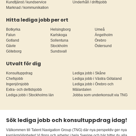
Kundtjänst / kundservice
Underhåll / driftsjobb
Marknad / kommunikation
Hitta lediga jobb per ort
Botkyrka
Helsingborg
Umeå
Falun
Karlskoga
Ängelholm
Gotland
Sollentuna
Örebro
Gävle
Stockholm
Östersund
Göteborg
Sundsvall
Utvalt för dig
Konsultuppdrag
Lediga jobb i Skåne
Chefsjobb
Lediga jobb i Västra Götaland
Ingenjörsjobb
Lediga jobb i Örebro och
Extra- och deltidsjobb
Mälardalen
Lediga jobb i Stockholms län
Jobba som underkonsult via TNG
Sök lediga jobb och konsultuppdrag idag!
Välkommen till Talent Navigation Group (TNG) där nya perspektiv ger nya
karriärmöjligheter! Vi finns och arbetar i hela Sverige och här hittar du alla