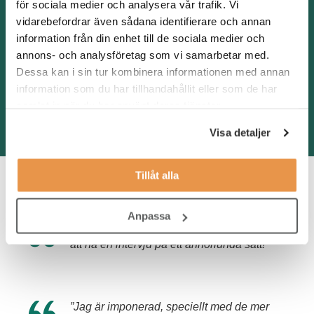
för sociala medier och analysera vår trafik. Vi
IT-support och drift
vidarebefordrar även sådana identifierare och annan
information från din enhet till de sociala medier och
Digital utveckling
annons- och analysföretag som vi samarbetar med.
Dessa kan i sin tur kombinera informationen med annan
IT-säkerhet
information som du har tillhandahållit eller som de har
samlat in när du har använt deras tjänster.
Life Science
Visa detaljer
Tillåt alla
Så säger kandidaterna
Anpassa
”Mycket effektivt och givande, de var roligt
att ha en intervju på ett annorlunda sätt!”
”Jag är imponerad, speciellt med de mer