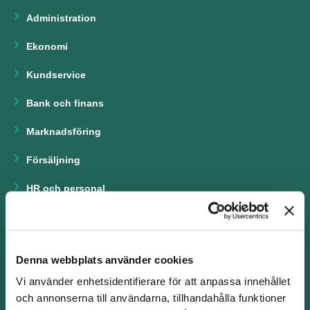
Administration
Ekonomi
Kundservice
Bank och finans
Marknadsföring
Försäljning
HR och personal
Chefsrekrytering
Ingenjörsrekrytering
Denna webbplats använder cookies
Produktion
Vi använder enhetsidentifierare för att anpassa innehållet
och annonserna till användarna, tillhandahålla funktioner
Inköp och logistik