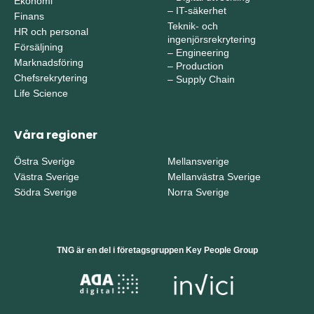
Ekonomi
–
IT-säkerhet
Finans
Teknik- och
HR och personal
ingenjörsrekrytering
Försäljning
–
Engineering
Marknadsföring
–
Production
Chefsrekrytering
–
Supply Chain
Life Science
Våra regioner
Östra Sverige
Mellansverige
Västra Sverige
Mellanvästra Sverige
Södra Sverige
Norra Sverige
TNG är en del i företagsgruppen Key People Group