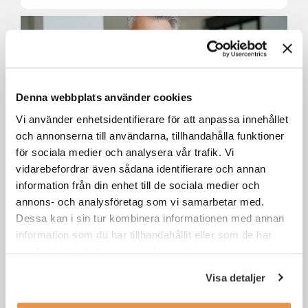
Denna webbplats använder cookies
Vi använder enhetsidentifierare för att anpassa innehållet
och annonserna till användarna, tillhandahålla funktioner
för sociala medier och analysera vår trafik. Vi
vidarebefordrar även sådana identifierare och annan
Senior account manager till
Jungheinrich Östersund
information från din enhet till de sociala medier och
annons- och analysföretag som vi samarbetar med.
Dessa kan i sin tur kombinera informationen med annan
Östersund
Försäljning / säljjobb
information som du har tillhandahållit eller som de har
samlat in när du har använt deras tjänster.
Visa detaljer