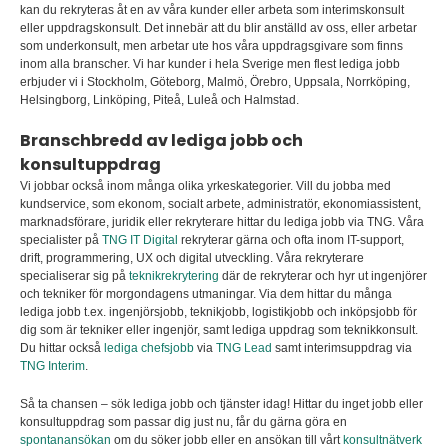
kan du rekryteras åt en av våra kunder eller arbeta som interimskonsult
eller uppdragskonsult
.
Det innebär att du blir anställd av oss, eller arbetar
som underkonsult, men arbetar ute hos våra uppdragsgivare som finns
inom alla branscher. Vi har kunder i hela Sverige men flest lediga jobb
erbjuder vi i Stockholm, Göteborg, Malmö, Örebro, Uppsala, Norrköping,
Helsingborg, Linköping, Piteå, Luleå och Halmstad.
Branschbredd av lediga jobb och
konsultuppdrag
Vi jobbar också inom många olika yrkeskategorier. Vill du jobba med
kundservice, som ekonom, socialt arbete, administratör, ekonomiassistent,
marknadsförare, juridik eller rekryterare hittar du lediga jobb via TNG. Våra
specialister på
TNG IT Digital
rekryterar gärna och ofta inom IT-support,
drift, programmering, UX och digital utveckling. Våra rekryterare
specialiserar sig på
teknikrekrytering
där de rekryterar och hyr ut ingenjörer
och tekniker för morgondagens utmaningar. Via dem hittar du många
lediga jobb t.ex. ingenjörsjobb, teknikjobb, logistikjobb och inköpsjobb för
dig som är tekniker eller ingenjör, samt lediga uppdrag som teknikkonsult.
Du hittar också
lediga chefsjobb
via
TNG Lead
samt interimsuppdrag via
TNG Interim
.
Så ta chansen – sök lediga jobb och tjänster idag! Hittar du inget jobb eller
konsultuppdrag som passar dig just nu, får du gärna göra en
spontanansökan
om du söker jobb eller en ansökan till vårt
konsultnätverk