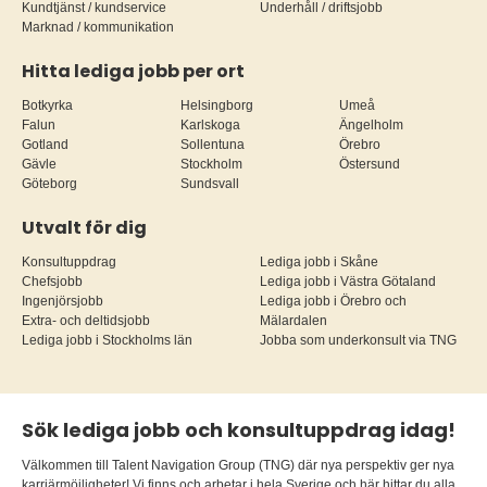
Kundtjänst / kundservice
Underhåll / driftsjobb
Marknad / kommunikation
Hitta lediga jobb per ort
Botkyrka
Helsingborg
Umeå
Falun
Karlskoga
Ängelholm
Gotland
Sollentuna
Örebro
Gävle
Stockholm
Östersund
Göteborg
Sundsvall
Utvalt för dig
Konsultuppdrag
Lediga jobb i Skåne
Chefsjobb
Lediga jobb i Västra Götaland
Ingenjörsjobb
Lediga jobb i Örebro och
Extra- och deltidsjobb
Mälardalen
Lediga jobb i Stockholms län
Jobba som underkonsult via TNG
Sök lediga jobb och konsultuppdrag idag!
Välkommen till Talent Navigation Group (TNG) där nya perspektiv ger nya
karriärmöjligheter! Vi finns och arbetar i hela Sverige och här hittar du alla