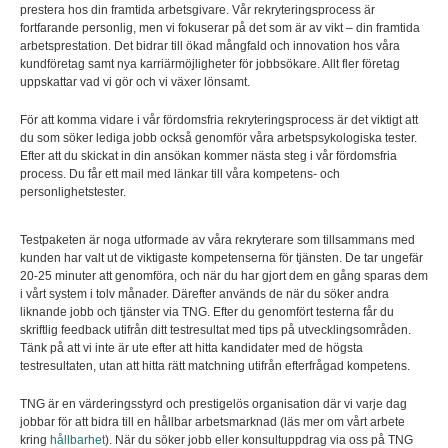
prestera hos din framtida arbetsgivare. Vår rekryteringsprocess är
fortfarande personlig, men vi fokuserar på det som är av vikt – din framtida
arbetsprestation. Det bidrar till ökad mångfald och innovation hos våra
kundföretag samt nya karriärmöjligheter för jobbsökare. Allt fler företag
uppskattar vad vi gör och vi växer lönsamt.
För att komma vidare i vår fördomsfria rekryteringsprocess är det viktigt att
du som söker lediga jobb också genomför våra arbetspsykologiska tester.
Efter att du skickat in din ansökan kommer nästa steg i vår fördomsfria
process. Du får ett mail med länkar till våra kompetens- och
personlighetstester.
Testpaketen är noga utformade av våra rekryterare som tillsammans med
kunden har valt ut de viktigaste kompetenserna för tjänsten. De tar ungefär
20-25 minuter att genomföra, och när du har gjort dem en gång sparas dem
i vårt system i tolv månader. Därefter används de när du söker andra
liknande jobb och tjänster via TNG. Efter du genomfört testerna får du
skriftlig feedback utifrån ditt testresultat med tips på utvecklingsområden.
Tänk på att vi inte är ute efter att hitta kandidater med de högsta
testresultaten, utan att hitta rätt matchning utifrån efterfrågad kompetens.
TNG är en värderingsstyrd och prestigelös organisation där vi varje dag
jobbar för att bidra till en hållbar arbetsmarknad (läs mer om vårt arbete
kring
hållbarhet
). När du söker jobb eller konsultuppdrag via oss på TNG