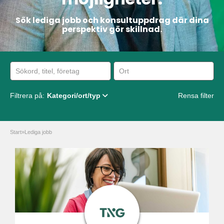
Sök lediga jobb och konsultuppdrag där dina
perspektiv gör skillnad.
Filtrera på:
Kategori/ort/typ
Rensa filter
Start
»
Lediga jobb