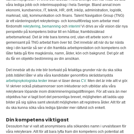
våra lediga jobb och interimsuppdrag i hela Sverige. Bland annat inom
ekonomi, kundservice, IT, teknik, HR, drift, inköp, administration, logistik,
marknad, sälj, kommunikation och finans. Talent Navigation Group (TNG)
är ett värderingsstyrt rekryterings- och konsultföretag som arbetar med
fördomsfri
rekrytering
,
bemanning
och
interim
! Vi drivs av vår vision där nya
perspektiv på kompetens bidrar till en hållbar, framtidssäkrad
arbetsmarknad. Det är inte bara tomma ord, utan ett arbete som vi
gemensamt på TNG arbetat fram över tid. Det innebär att när du tar nästa
steg i din karriär så ser vi din framtida arbetsprestation och kompetens och
låter fakta gå före magkänsla, namn, ålder, kön och bakgrund. Det gör att
du får en objektiv bedömning av din ansökan.
Det innebär att du inte blir bortvald på felaktiga grunder när du ska söka
jobb.Istället låter vi alla våra kandidater genomföra skräddarsydda
arbetspsykologiska tester
innan vi läser deras
CV.
Men det är inte allt vi gör.
Vi skriver också platsannonser som inkluderar och utbildar alla våra
rekryterare löpande inom diskrimineringslagstiftningen. För att vara än mer
objektiva har vi tagit bort det personliga brevet, möjligheten att ladda upp
bilder på sig själva samt uteslutit möjligheten att registrera ålder. Allt för att
du ska kunna söka våra lediga tjänster mer rättvist och enkelt.
Din kompetens viktigast
Dessutom har vi valt att anonymisera alla sökandes namn i urvalsfasen för
våra rekryterare. Allt för att bara lyfta fram din kompetens och potential att