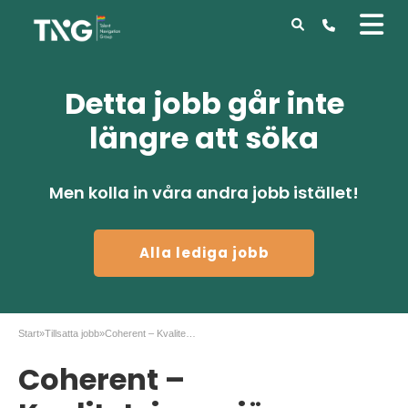
Detta jobb går inte
längre att söka
Men kolla in våra andra jobb istället!
Alla lediga jobb
Start
»
Tillsatta jobb
»
Coherent – Kvalitetsingenjör – Stockholm
Coherent –