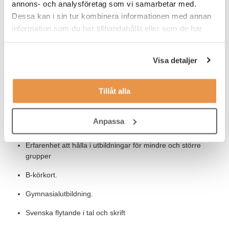
annons- och analysföretag som vi samarbetar med.
utbildningsprogram.
Dessa kan i sin tur kombinera informationen med annan
information som du har tillhandahållit eller som de har
Du och dina kollegor i samma roll, som befinner sig på olika
samlat in när du har använt deras tjänster.
platser i landet, kommer att samverka för att identifiera bästa
metoder och utveckla effektiva lösningar.
Visa detaljer
Våra förväntningar
Tillåt alla
Krav:
Erfarenhet av att arbeta inom introduktions och
Anpassa
utbildningsområdet
Erfarenhet att hålla i utbildningar för mindre och större
grupper
B-körkort.
Gymnasialutbildning.
Svenska flytande i tal och skrift