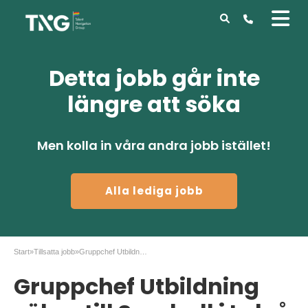
Detta jobb går inte
längre att söka
Men kolla in våra andra jobb istället!
Alla lediga jobb
Start
»
Tillsatta jobb
»
Gruppchef Utbildning sökes till Samhall i Luleå
Gruppchef Utbildning