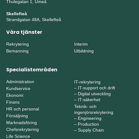
Thulegatan 1, Umeå
Skellefteå
Strandgatan 48A, Skellefteå
Våra tjänster
Rekrytering
Interim
Bemanning
Utbildning
Specialistområden
Administration
IT-rekrytering
–
IT-support och drift
Kundservice
–
Digital utveckling
Ekonomi
–
IT-säkerhet
Finans
Teknik- och
HR och personal
ingenjörsrekrytering
Försäljning
–
Engineering
Marknadsföring
–
Production
Chefsrekrytering
–
Supply Chain
Life Science