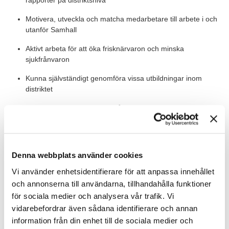
rapporter på distriktsnivå
Motivera, utveckla och matcha medarbetare till arbete i och
utanför Samhall
Aktivt arbeta för att öka frisknärvaron och minska
sjukfrånvaron
Kunna självständigt genomföra vissa utbildningar inom
distriktet
Verka för en arbetsplats fri från diskriminering
Vid behov personalansvar för anvisade medarbetare under
introduktionsperioden
Denna webbplats använder cookies
Värt att veta
Vi använder enhetsidentifierare för att anpassa innehållet
och annonserna till användarna, tillhandahålla funktioner
Som gruppchef utbildning får du leda och utveckla
för sociala medier och analysera vår trafik. Vi
utbildningsinsatser i hela Norrbotten, med bas i Luleå. Här
kommer du att bli en del av en grupp med stark gemenskap. Du
vidarebefordrar även sådana identifierare och annan
ansvarar för utbildningen av internlärare, chefer och
information från din enhet till de sociala medier och
medarbetare, samt för att skapa strukturerade