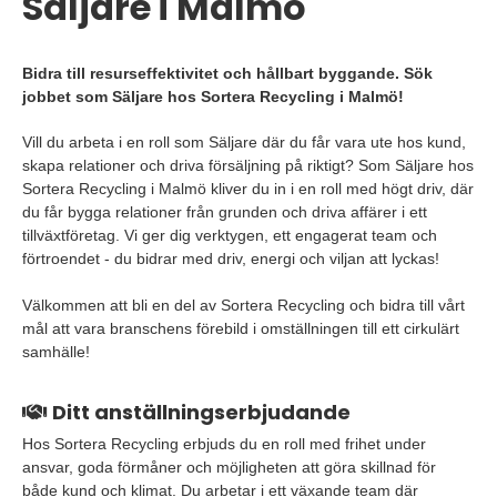
Säljare i Malmö
Bidra till resurseffektivitet och hållbart byggande. Sök
jobbet som Säljare hos Sortera Recycling i Malmö!
Vill du arbeta i en roll som Säljare där du får vara ute hos kund,
skapa relationer och driva försäljning på riktigt? Som Säljare hos
Sortera Recycling i Malmö kliver du in i en roll med högt driv, där
du får bygga relationer från grunden och driva affärer i ett
tillväxtföretag. Vi ger dig verktygen, ett engagerat team och
förtroendet - du bidrar med driv, energi och viljan att lyckas!
Välkommen att bli en del av Sortera Recycling och bidra till vårt
mål att vara branschens förebild i omställningen till ett cirkulärt
samhälle!
Ditt anställningserbjudande
Hos Sortera Recycling erbjuds du en roll med frihet under
ansvar, goda förmåner och möjligheten att göra skillnad för
både kund och klimat. Du arbetar i ett växande team där