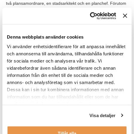
två plansamordnare, en stadsarkitekt och en planchef. Förutom
de närmaste kollegorna på avdelningen får du även mångfald
av kollegor som du dagligen arbetar tillsammans med över
avdelnings- och förvaltningsgränser. Din chef är själv en erfaren
planarkitekt som förstår din roll och kommer kunna agera
bollplank när det behövs. Du kommer få en gedigen introduktion
Denna webbplats använder cookies
och tid att sätta dig in i kommunens arbetssätt och system för att
Vi använder enhetsidentifierare för att anpassa innehållet
sedan kunna jobba självständigt.
och annonserna till användarna, tillhandahålla funktioner
Kommunen arbetar just nu med många spännande projekt som
för sociala medier och analysera vår trafik. Vi
att utveckla Haninges stadskärna Handen-Vega,
vidarebefordrar även sådana identifierare och annan
centrumomvandling i Jordbro, Västerhaninge och Tungelsta,
information från din enhet till de sociala medier och
liksom verksamhetsområdet Albyberg och ett hållbart
annons- och analysföretag som vi samarbetar med.
villasamhälle i Norrby. Det finns ett stort intresse för att bygga
Dessa kan i sin tur kombinera informationen med annan
och planlägga i kommunen - med ambitiösa planer på bostads-
information som du har tillhandahållit eller som de har
och stadsutveckling i många decennier framöver.
samlat in när du har använt deras tjänster.
Tjänsterna är tillsvidaretjänster på heltid. Du välkomnas av
Visa detaljer
engagerade medarbetare som kommer onboarda dig på bästa
sätt.
Tillåt alla