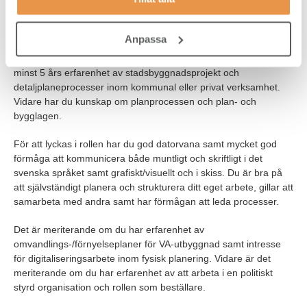
Våra förväntningar
Vi tror att du kan vara arkitekt, fysisk planerare,
Anpassa
samhällsplanerare, landskapsarkitekt, ingenjör eller
motsvarande med relevant utbildning. Vi ser gärna att du har
minst 5 års erfarenhet av stadsbyggnadsprojekt och
detaljplaneprocesser inom kommunal eller privat verksamhet.
Vidare har du kunskap om planprocessen och plan- och
bygglagen.
För att lyckas i rollen har du god datorvana samt mycket god
förmåga att kommunicera både muntligt och skriftligt i det
svenska språket samt grafiskt/visuellt och i skiss. Du är bra på
att självständigt planera och strukturera ditt eget arbete, gillar att
samarbeta med andra samt har förmågan att leda processer.
Det är meriterande om du har erfarenhet av
omvandlings-/förnyelseplaner för VA-utbyggnad samt intresse
för digitaliseringsarbete inom fysisk planering. Vidare är det
meriterande om du har erfarenhet av att arbeta i en politiskt
styrd organisation och rollen som beställare.