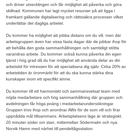
och driver utvecklingen och får möjlighet att påverka och göra
skillnad. Kommunen har lagt mycket resurser på att ligga i
framkant gällande digitalisering och rättssäkra processer vilket
underlättar det dagliga arbetet.
Du kommer ha möjlighet att jobba distans om du vill, men där
arbetsgruppen även har vissa fasta dagar där de jobbar ihop för
att behålla den goda sammanhållningen och samtidigt stötta
varandras arbete. Du kommer också kunna påverka din egen
tjänst i hög grad då du har möjlighet att använda delar av din
arbetstid för intressen för att specialisera dig själv. Cirka 20% av
arbetstiden är öronmärkt för att du ska kunna stärka dina
kunskaper inom ett specifikt ämne.
Du kommer till ett harmoniskt och sammansvetsat team med
nöjda medarbetare och hög sammanhållning där gruppen och
avdelningen får höga poäng i medarbetarundersökningar.
Gruppen trivs ihop och anordnar AWs för de som vill och firar
uppnådda mål tillsammans. Arbetsplatsens läge är strategiskt.
20 minuter söder om stan, mittemellan Södermalm och nya
Norvik Hamn med närhet till pendeltågsstation.