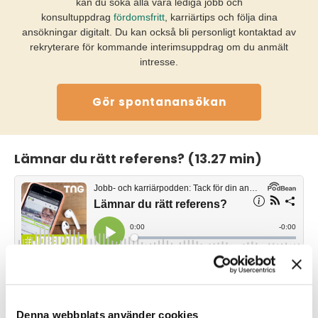
kan du söka alla våra lediga jobb och
konsultuppdrag
fördomsfritt
, karriärtips och följa dina
ansökningar digitalt. Du kan också bli personligt kontaktad av
rekryterare för kommande interimsuppdrag om du anmält
intresse.
Gör spontanansökan
Lämnar du rätt referens? (13.27 min)
Google, Facebook, Linkedin, Twitter – var
hittar du jobb idag? (10.32 min)
Denna webbplats använder cookies