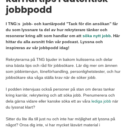
jobbpodd
I TNG:s jobb- och karriärpodd ”Tack för din ansökan” får
du som lyssnare ta del av hur rekryterare tänker och
resonerar kring allt som handlar om att
söka nytt jobb
. Här
hittar du alla avsnitt från vår podcast. Lyssna och
inspireras av vår jobbpodd idag!
Rekryterarna på TNG bjuder in bakom kulisserna och delar
sina bästa tips och råd för jobbsökare. Lär dig mer om ämnen
som jobbintervjun, löneförhandling, personlighetstester, och hur
jobbsökare ska våga ställa krav när de söker jobb.
I podden intervjuas också personer på stan om deras tankar
kring karriär, rekrytering och att söka jobb. Prenumerera och
dela gärna vidare eller kanske söka ett av våra
lediga jobb
när
du lyssnat klart?
Sitter du lite illa till just nu och inte har möjlighet att lyssna på
något? Oroa dig inte, vi har mycket läsvärt material i