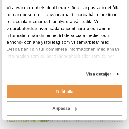
Vi använder enhetsidentifierare för att anpassa innehållet
och annonserna till användarna, tillhandahålla funktioner
för sociala medier och analysera vår trafik. Vi
vidarebefordrar även sådana identifierare och annan
Vi spräcker jobbmyter (12.08 min)
information från din enhet till de sociala medier och
annons- och analysföretag som vi samarbetar med.
Dessa kan i sin tur kombinera informationen med annan
information som du har tillhandahållit eller som de har
samlat in när du har använt deras tjänster.
Visa detaljer
Din jobbintervju – Do’s and dont’s (10.32
min)
Tillåt alla
Anpassa