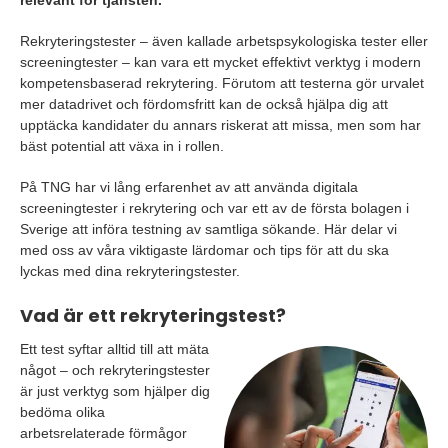
relevant för tjänsten.
Rekryteringstester – även kallade arbetspsykologiska tester eller
screeningtester – kan vara ett mycket effektivt verktyg i modern
kompetensbaserad rekrytering. Förutom att testerna gör urvalet
mer datadrivet och fördomsfritt kan de också hjälpa dig att
upptäcka kandidater du annars riskerat att missa, men som har
bäst potential att växa in i rollen.
På TNG har vi lång erfarenhet av att använda digitala
screeningtester i rekrytering och var ett av de första bolagen i
Sverige att införa testning av samtliga sökande. Här delar vi
med oss av våra viktigaste lärdomar och tips för att du ska
lyckas med dina rekryteringstester.
Vad är ett rekryteringstest?
Ett test syftar alltid till att mäta
något – och rekryteringstester
är just verktyg som hjälper dig
bedöma olika
arbetsrelaterade förmågor