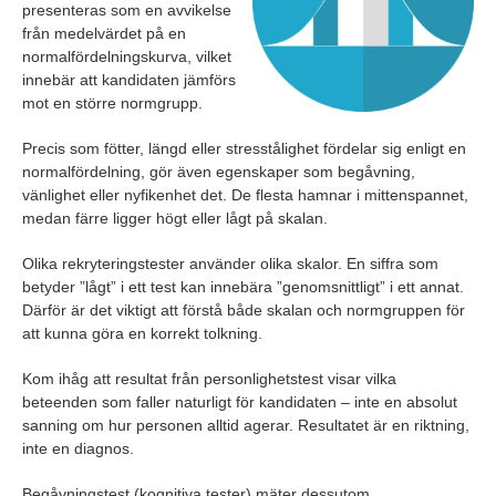
presenteras som en avvikelse
från medelvärdet på en
normalfördelningskurva, vilket
innebär att kandidaten jämförs
mot en större normgrupp.
Precis som fötter, längd eller stresstålighet fördelar sig enligt en
normalfördelning, gör även egenskaper som begåvning,
vänlighet eller nyfikenhet det. De flesta hamnar i mittenspannet,
medan färre ligger högt eller lågt på skalan.
Olika rekryteringstester använder olika skalor. En siffra som
betyder ”lågt” i ett test kan innebära ”genomsnittligt” i ett annat.
Därför är det viktigt att förstå både skalan och normgruppen för
att kunna göra en korrekt tolkning.
Kom ihåg att resultat från personlighetstest visar vilka
beteenden som faller naturligt för kandidaten – inte en absolut
sanning om hur personen alltid agerar. Resultatet är en riktning,
inte en diagnos.
Begåvningstest (kognitiva tester) mäter dessutom