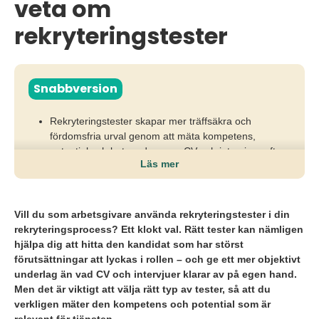
veta om
rekryteringstester
Snabbversion
Rekryteringstester skapar mer träffsäkra och
fördomsfria urval genom att mäta kompetens,
potential och beteenden som CV och intervjuer ofta
Läs mer
missar.
Utan rätt tester och tidig testning riskerar
arbetsgivare besllängre processer och kostsamma
Vill du som arbetsgivare använda rekryteringstester i din
felrekryteringar.
rekryteringsprocess? Ett klokt val. Rätt tester kan nämligen
hjälpa dig att hitta den kandidat som har störst
Genom validerade, datadrivna tester i kombination
förutsättningar att lyckas i rollen – och ge ett mer objektivt
med intervjuer kan organisationer fatta bättre beslut
underlag än vad CV och intervjuer klarar av på egen hand.
och hitta kandidater som har störst förutsättningar att
Men det är viktigt att välja rätt typ av tester, så att du
lyckas.
verkligen mäter den kompetens och potential som är