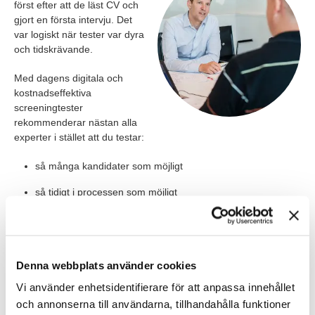
först efter att de läst CV och
gjort en första intervju. Det
var logiskt när tester var dyra
och tidskrävande.
Med dagens digitala och
kostnadseffektiva
screeningtester
rekommenderar nästan alla
experter i stället att du testar:
så många kandidater som möjligt
så tidigt i processen som möjligt
Anledningen är enkel: testresultaten ska faktiskt påverka urvalet.
Allra störst effekt får du när tester görs innan du tar del av CV,
Denna webbplats använder cookies
namn, ålder och andra uppgifter som riskerar att omedvetet
Vi använder enhetsidentifierare för att anpassa innehållet
färga bedömningen – och långt före intervjun.
och annonserna till användarna, tillhandahålla funktioner