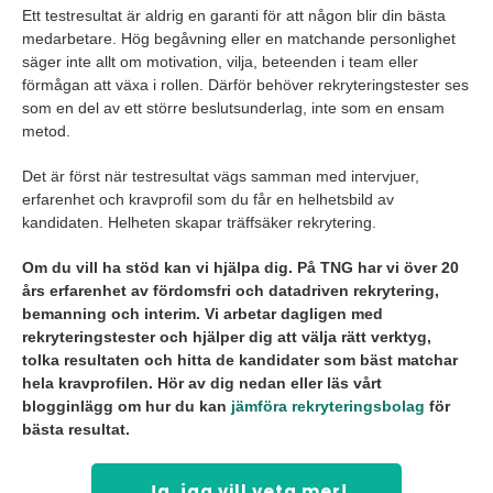
Ett testresultat är aldrig en garanti för att någon blir din bästa
medarbetare. Hög begåvning eller en matchande personlighet
säger inte allt om motivation, vilja, beteenden i team eller
förmågan att växa i rollen. Därför behöver rekryteringstester ses
som en del av ett större beslutsunderlag, inte som en ensam
metod.
Det är först när testresultat vägs samman med intervjuer,
erfarenhet och kravprofil som du får en helhetsbild av
kandidaten. Helheten skapar träffsäker rekrytering.
Om du vill ha stöd kan vi hjälpa dig. På TNG har vi över 20
års erfarenhet av fördomsfri och datadriven rekrytering,
bemanning och interim. Vi arbetar dagligen med
rekryteringstester och hjälper dig att välja rätt verktyg,
tolka resultaten och hitta de kandidater som bäst matchar
hela kravprofilen. Hör av dig nedan eller läs vårt
blogginlägg om hur du kan
jämföra rekryteringsbolag
för
bästa resultat.
Ja, jag vill veta mer!