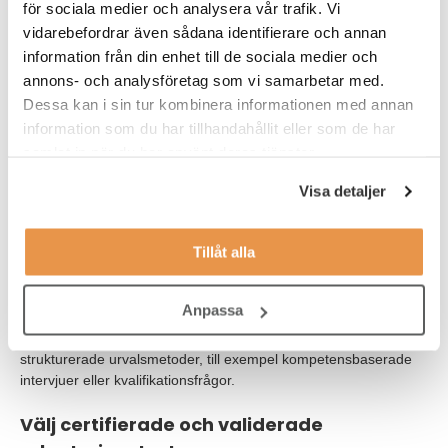
för sociala medier och analysera vår trafik. Vi
Fråga dig själv:
Hur enkelt är det att välja bort en favoritkandidat du redan lagt
vidarebefordrar även sådana identifierare och annan
tid på att intervjua, även om testresultatet säger något annat?
information från din enhet till de sociala medier och
annons- och analysföretag som vi samarbetar med.
Det är just därför tidig testning är ett av de mest effektiva sätten
Dessa kan i sin tur kombinera informationen med annan
att minska fördomar och säkerställa ett mer objektivt första
information som du har tillhandahållit eller som de har
urval.
samlat in när du har använt deras tjänster.
Ingen definitiv sanning – se till helheten
Visa detaljer
Det finns ingen rekryterare som enbart skulle anställa en
kandidat baserat på några digitala tester. Rekryteringstester är
Tillåt alla
en del av en större helhet och ska vägas ihop med erfarenhet,
motivation, intervjuer, kravprofil och arbetssätt.
Anpassa
Tester ger riktning och insikt – inte ett facit.
Störst värde får du när tester kombineras med andra
strukturerade urvalsmetoder, till exempel kompetensbaserade
intervjuer eller kvalifikationsfrågor.
Välj certifierade och validerade