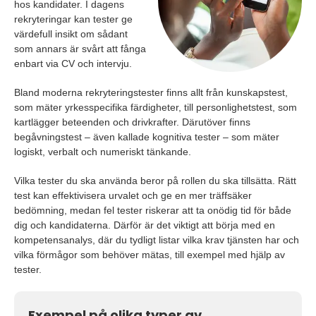
hos kandidater. I dagens
rekryteringar kan tester ge
värdefull insikt om sådant
som annars är svårt att fånga
enbart via CV och intervju.
Bland moderna rekryteringstester finns allt från kunskapstest,
som mäter yrkesspecifika färdigheter, till personlighetstest, som
kartlägger beteenden och drivkrafter. Därutöver finns
begåvningstest – även kallade kognitiva tester – som mäter
logiskt, verbalt och numeriskt tänkande.
Vilka tester du ska använda beror på rollen du ska tillsätta. Rätt
test kan effektivisera urvalet och ge en mer träffsäker
bedömning, medan fel tester riskerar att ta onödig tid för både
dig och kandidaterna. Därför är det viktigt att börja med en
kompetensanalys, där du tydligt listar vilka krav tjänsten har och
vilka förmågor som behöver mätas, till exempel med hjälp av
tester.
Exempel på olika typer av