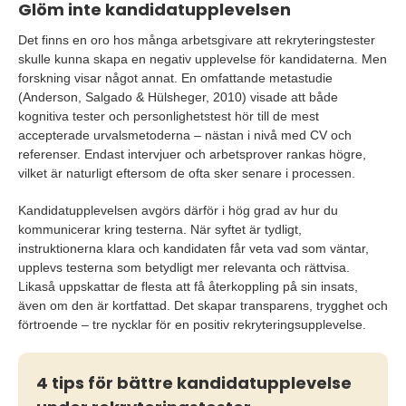
Glöm inte kandidatupplevelsen
Det finns en oro hos många arbetsgivare att rekryteringstester
skulle kunna skapa en negativ upplevelse för kandidaterna. Men
forskning visar något annat. En omfattande metastudie
(Anderson, Salgado & Hülsheger, 2010) visade att både
kognitiva tester och personlighetstest hör till de mest
accepterade urvalsmetoderna – nästan i nivå med CV och
referenser. Endast intervjuer och arbetsprover rankas högre,
vilket är naturligt eftersom de ofta sker senare i processen.
Kandidatupplevelsen avgörs därför i hög grad av hur du
kommunicerar kring testerna. När syftet är tydligt,
instruktionerna klara och kandidaten får veta vad som väntar,
upplevs testerna som betydligt mer relevanta och rättvisa.
Likaså uppskattar de flesta att få återkoppling på sin insats,
även om den är kortfattad. Det skapar transparens, trygghet och
förtroende – tre nycklar för en positiv rekryteringsupplevelse.
4 tips för bättre kandidatupplevelse