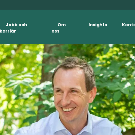
Jobb och
Om
Insights
Kont
karriär
oss