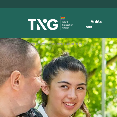
Anlita
oss
Start
»
Fördomsfri rekrytering: Hållbart för företag och människor.