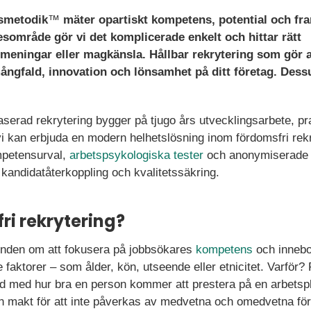
gsmetodik
™
mäter opartiskt kompetens, potential och fr
esområde gör vi det komplicerade enkelt och hittar rätt
 meningar eller magkänsla. Hållbar rekrytering som gör a
 mångfald, innovation och lönsamhet på ditt företag. Des
rad rekrytering bygger på tjugo års utvecklingsarbete, pr
vi kan erbjuda en modern helhetslösning inom fördomsfri rek
ompetensurval,
arbetspsykologiska tester
och anonymiserade
 kandidatåterkoppling och kvalitetssäkring.
ri rekrytering?
runden om att fokusera på jobbsökares
kompetens
och inneb
ttre faktorer – som ålder, kön, utseende eller etnicitet. Varför? 
nd med hur bra en person kommer att prestera på en arbetspl
sin makt för att inte påverkas av medvetna och omedvetna fö