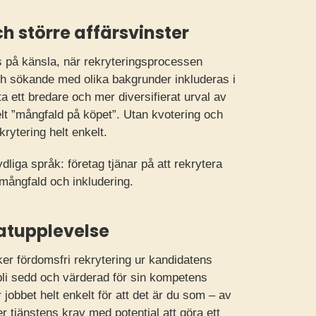
h större affärsvinster
as på känsla, när rekryteringsprocessen
h sökande med olika bakgrunder inkluderas i
fta ett bredare och mer diversifierat urval av
elt ”mångfald på köpet”. Utan kvotering och
krytering helt enkelt.
tydliga språk: företag tjänar på att rekrytera
 mångfald och inkludering.
datupplevelse
er fördomsfri rekrytering ur kandidatens
t bli sedd och värderad för sin kompetens
 jobbet helt enkelt för att det är du som – av
r tjänstens krav med potential att göra ett