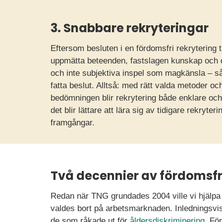
3. Snabbare rekryteringar
Eftersom besluten i en fördomsfri rekrytering 
uppmätta beteenden, fastslagen kunskap och
och inte subjektiva inspel som magkänsla – så 
fatta beslut. Alltså: med rätt valda metoder oc
bedömningen blir rekrytering både enklare oc
det blir lättare att lära sig av tidigare rekryte
framgångar.
Två decennier av fördomsfri
Redan när TNG grundades 2004 ville vi hjälpa
valdes bort på arbetsmarknaden. Inledningsvi
de som råkade ut för
åldersdiskriminering
. För