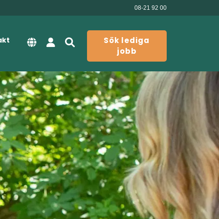
08-21 92 00
akt
Sök lediga
jobb