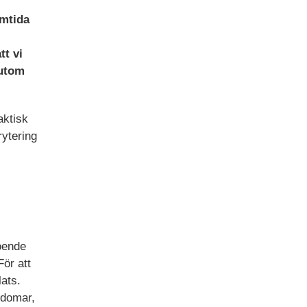
amtida
tt vi
sutom
aktisk
rytering
oende
För att
ats.
rdomar,