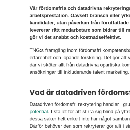
Vår fördomsfria och datadrivna rekryterin
arbetsprestation. Oavsett bransch eller yrk
kandidater, utan påverkan från förutfattade
levererar rätt medarbetare som bidrar till
gör vi det snabbt och kostnadseffektivt.
TNG:s framgång inom fördomsfri kompetensbase
erfarenhet och löpande forskning. Det gör att 
där vi sköter allt från datadrivna opartiska k
ansökningar till inkluderande talent marketing,
Vad är datadriven fördomsf
Datadriven fördomsfri rekrytering handlar i g
potential
. I stället för att stirra sig blind på y
dessa saker helt enkelt inte har något samba
Därför behöver den som rekryterar gör allt i 