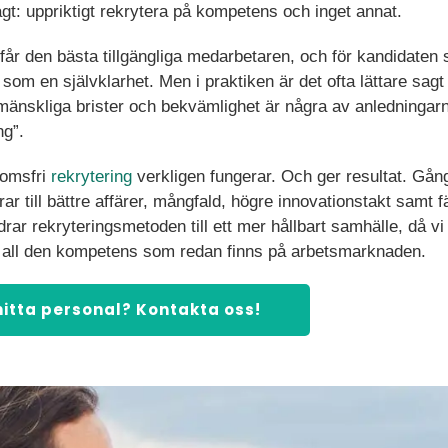
gt: uppriktigt rekrytera på kompetens och inget annat.
år den bästa tillgängliga medarbetaren, och för kandidaten 
 som en självklarhet. Men i praktiken är det ofta lättare sagt 
änskliga brister och bekvämlighet är några av anledningarna 
ng”.
domsfri
rekrytering
verkligen fungerar. Och ger resultat. Gån
rar till bättre affärer, mångfald, högre innovationstakt samt f
rar rekryteringsmetoden till ett mer hållbart samhälle, då v
 på all den kompetens som redan finns på arbetsmarknaden.
hitta personal? Kontakta oss!