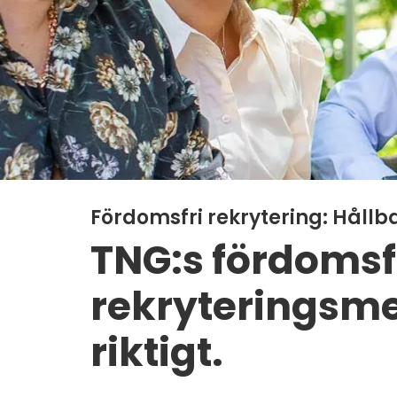
Fördomsfri rekrytering: Hållb
TNG:s fördomsf
rekryterings­me
riktigt.