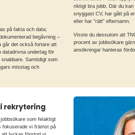
riktigt bra jobb. Där du kan
snyggast CV, har gått på en
eller har ”rätt” efternamn.
tas på fakta och data;
Visste du dessutom att T
 dokumenterad begåvning –
procent av jobbsökare gärn
går det också fortare att
ansökningar hanteras fördo
h datadrivna underlag för
h snabbare. Samtidigt som
ringars misstag och
 rekrytering
 jobbsökare som felaktigt
s fokuserade vi främst på
 att lyckas förstod vi