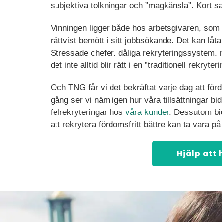
subjektiva tolkningar och ”magkänsla”. Kort sa
Vinningen ligger både hos arbetsgivaren, som f
rättvist bemött i sitt jobbsökande. Det kan låta
Stressade chefer, dåliga rekryteringssystem, m
det inte alltid blir rätt i en ”traditionell rekryteri
Och TNG får vi det bekräftat varje dag att för
gång ser vi nämligen hur våra tillsättningar bid
felrekryteringar hos
våra kunder
. Dessutom bid
att rekrytera fördomsfritt bättre kan ta vara
Hjälp att 