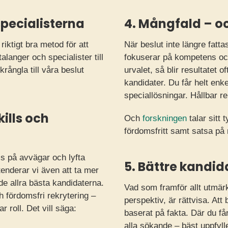
 specialisterna
4. Mångfald – oc
riktigt bra metod för att
När beslut inte längre fatt
alanger och specialister till
fokuserar på kompetens oc
krångla till våra beslut
urvalet, så blir resultatet o
kandidater. Du får helt enk
speciallösningar. Hållbar re
kills och
Och
forskningen
talar sitt 
fördomsfritt samt satsa på
s på avvägar och lyfta
5. Bättre kandi
tenderar vi även att ta mer
de allra bästa kandidaterna.
Vad som framför allt utmärk
h fördomsfri rekrytering –
perspektiv, är rättvisa. At
r roll. Det vill säga:
baserat på fakta. Där du får
alla sökande – bäst uppfylle