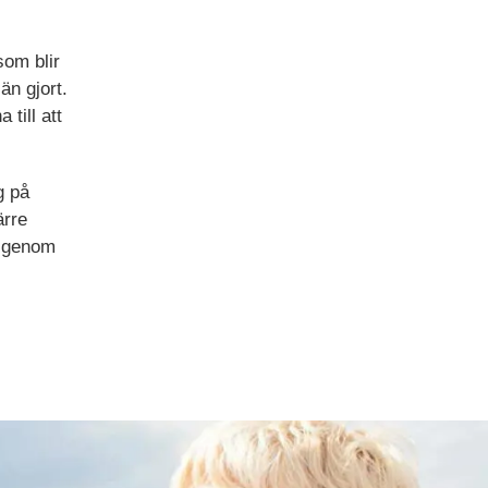
som blir
än gjort.
till att
g på
ärre
i genom