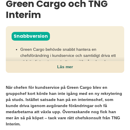
Green Cargo och TNG
Interim
Snabbversion
Green Cargo behövde snabbt hantera en
chefsförändring i kundservice och samtidigt driva ett
nödvändigt omtag mot ett mer självgående och
Läs mer
utvecklingsdrivet team.
Tillsammans med TNG Interim tillsatte de en orädd
och erfaren interimschef som utmanade arbetssätt,
När chefen för kundservice på Green Cargo blev en
coachade medarbetare och fungerade som
gruppchef kort körde han inte igång med en ny rekrytering
strategiskt stöd i ledningsgruppen.
på studs. Istället satsade han på en interimschef, som
kunde driva igenom avgörande förändringar och få
Resultatet blev ett stabilare team, höjd
medarbetarna att växla upp. Överraskande nog fick han
kompetensnivå, starkare ansvarstagande i gruppen
mer än så på köpet – tack vare rätt chefskonsult från TNG
och bättre förutsättningar att rekrytera nästa chef.
Interim.