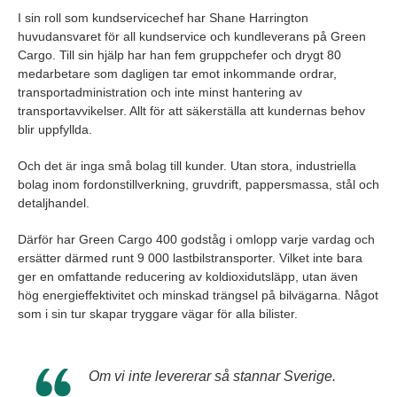
I sin roll som kundservicechef har Shane Harrington
huvudansvaret för all kundservice och kundleverans på Green
Cargo. Till sin hjälp har han fem gruppchefer och drygt 80
medarbetare som dagligen tar emot inkommande ordrar,
transportadministration och inte minst hantering av
transportavvikelser. Allt för att säkerställa att kundernas behov
blir uppfyllda.
Och det är inga små bolag till kunder. Utan stora, industriella
bolag inom fordonstillverkning, gruvdrift, pappersmassa, stål och
detaljhandel.
Därför har Green Cargo 400 godståg i omlopp varje vardag och
ersätter därmed runt 9 000 lastbilstransporter. Vilket inte bara
ger en omfattande reducering av koldioxidutsläpp, utan även
hög energieffektivitet och minskad trängsel på bilvägarna. Något
som i sin tur skapar tryggare vägar för alla bilister.
Om vi inte levererar så stannar Sverige.