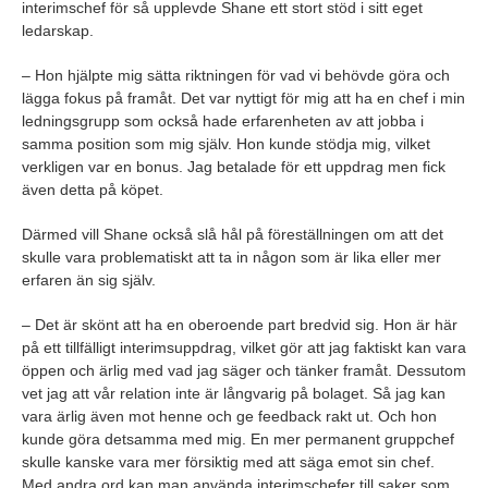
interimschef för så upplevde Shane ett stort stöd i sitt eget
ledarskap.
– Hon hjälpte mig sätta riktningen för vad vi behövde göra och
lägga fokus på framåt. Det var nyttigt för mig att ha en chef i min
ledningsgrupp som också hade erfarenheten av att jobba i
samma position som mig själv. Hon kunde stödja mig, vilket
verkligen var en bonus. Jag betalade för ett uppdrag men fick
även detta på köpet.
Därmed vill Shane också slå hål på föreställningen om att det
skulle vara problematiskt att ta in någon som är lika eller mer
erfaren än sig själv.
– Det är skönt att ha en oberoende part bredvid sig. Hon är här
på ett tillfälligt interimsuppdrag, vilket gör att jag faktiskt kan vara
öppen och ärlig med vad jag säger och tänker framåt. Dessutom
vet jag att vår relation inte är långvarig på bolaget. Så jag kan
vara ärlig även mot henne och ge feedback rakt ut. Och hon
kunde göra detsamma med mig. En mer permanent gruppchef
skulle kanske vara mer försiktig med att säga emot sin chef.
Med andra ord kan man använda interimschefer till saker som