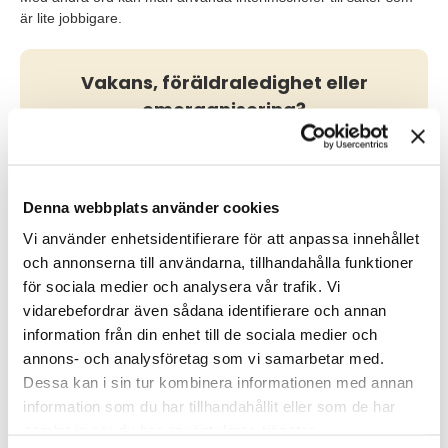
är lite jobbigare.
Vakans, föräldraledighet eller
omorganisering?
Hitta rätt interimskonsult
Denna webbplats använder cookies
Vi använder enhetsidentifierare för att anpassa innehållet
Lyfte kompetensnivån i arbetsgruppen
och annonserna till användarna, tillhandahålla funktioner
Så hur gick det då?
för sociala medier och analysera vår trafik. Vi
vidarebefordrar även sådana identifierare och annan
– Gruppen som Birgitta var chef över har blivit stabilare. Hon
information från din enhet till de sociala medier och
hjälpte även till att lyfta kompetensnivån på ett par personer
annons- och analysföretag som vi samarbetar med.
som blivit mer ledande, avslöjar Shane nöjt och fortsätter:
Dessa kan i sin tur kombinera informationen med annan
information som du har tillhandahållit eller som de har
– Sedan är det en bonus att vi fick kontakt med just Birgitta. Hon
är jättetrevlig och en härlig människa att ha att göra med. Hon
samlat in när du har använt deras tjänster.
har lätt till skratt, är inte rädd för att göra bort sig, är trygg och