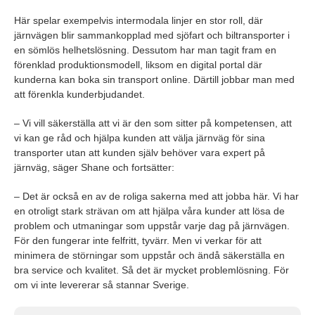
Här spelar exempelvis intermodala linjer en stor roll, där
järnvägen blir sammankopplad med sjöfart och biltransporter i
en sömlös helhetslösning. Dessutom har man tagit fram en
förenklad produktionsmodell, liksom en digital portal där
kunderna kan boka sin transport online. Därtill jobbar man med
att förenkla kunderbjudandet.
– Vi vill säkerställa att vi är den som sitter på kompetensen, att
vi kan ge råd och hjälpa kunden att välja järnväg för sina
transporter utan att kunden själv behöver vara expert på
järnväg, säger Shane och fortsätter:
– Det är också en av de roliga sakerna med att jobba här. Vi har
en otroligt stark strävan om att hjälpa våra kunder att lösa de
problem och utmaningar som uppstår varje dag på järnvägen.
För den fungerar inte felfritt, tyvärr. Men vi verkar för att
minimera de störningar som uppstår och ändå säkerställa en
bra service och kvalitet. Så det är mycket problemlösning. För
om vi inte levererar så stannar Sverige.