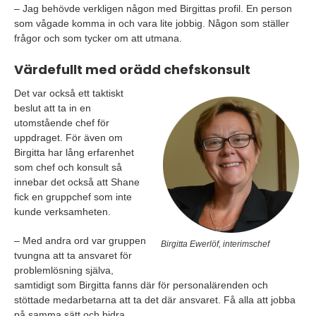
– Jag behövde verkligen någon med Birgittas profil. En person
som vågade komma in och vara lite jobbig. Någon som ställer
frågor och som tycker om att utmana.
Värdefullt med orädd chefskonsult
Det var också ett taktiskt
beslut att ta in en
utomstående chef för
uppdraget. För även om
Birgitta har lång erfarenhet
som chef och konsult så
innebar det också att Shane
fick en gruppchef som inte
kunde verksamheten.
– Med andra ord var gruppen
Birgitta Ewerlöf, interimschef
tvungna att ta ansvaret för
problemlösning själva,
samtidigt som Birgitta fanns där för personalärenden och
stöttade medarbetarna att ta det där ansvaret. Få alla att jobba
på samma sätt och bidra.