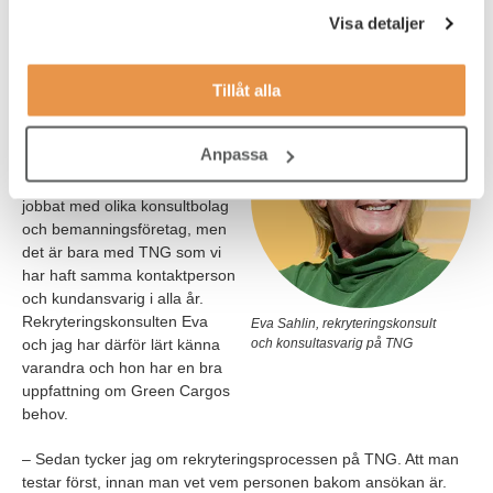
Visa detaljer
har enkelt för att skapa relationer. Vilket jag tänker är viktiga
egenskaper när man snabbt ska komma in som interimschef.
Tillåt alla
Samarbetet med TNG är han
också nöjd med.
Anpassa
– Vi har haft en jättebra
dialog. Genom åren har jag
jobbat med olika konsultbolag
och bemanningsföretag, men
det är bara med TNG som vi
har haft samma kontaktperson
och kundansvarig i alla år.
Rekryteringskonsulten Eva
Eva Sahlin, rekryteringskonsult
och jag har därför lärt känna
och konsultasvarig på TNG
varandra och hon har en bra
uppfattning om Green Cargos
behov.
– Sedan tycker jag om rekryteringsprocessen på TNG. Att man
testar först, innan man vet vem personen bakom ansökan är.