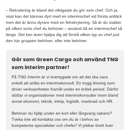
– Rekrytering är bland det viktigaste du gör som chef. Och ja,
visst kan det kännas dyrt med en interimschef vid första anblick
men det är ännu dyrare med en felrekrytering. Så är du osäker
på vilken sorts chef du behöver – använd då en interimschef så
länge. Det kan även hjälpa dig att förstå vilken typ av chef just
den här gruppen behöver, eller inte behöver.
Gör som Green Cargo och använd TNG
som interim partner!
På TNG Interim är vi övertygade om att det ska vara
enkelt att anlita en interimskonsult. En trygg lösning som
driver verksamheten framåt under en kritisk period. Därför
stöttar vi organisationer med interimskonsulter inom bland
annat ekonomi, teknik, inköp, logistik, marknad och HR.
Behöver du hjälp under en kort eller långvarig vakans?
Tveka inte att kontakta oss om du är i behov av
kompetenta specialister och chefer! Vi jobbar brett över