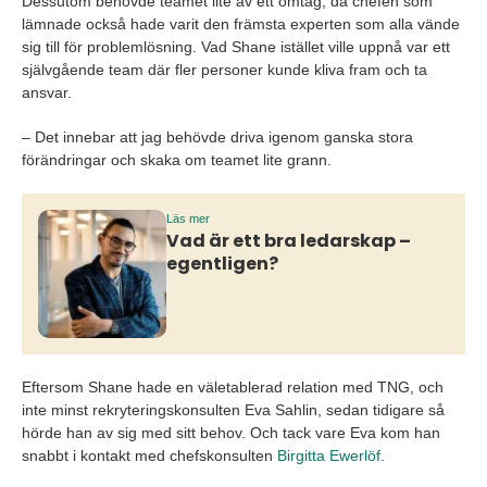
Dessutom behövde teamet lite av ett omtag, då chefen som
lämnade också hade varit den främsta experten som alla vände
sig till för problemlösning. Vad Shane istället ville uppnå var ett
självgående team där fler personer kunde kliva fram och ta
ansvar.
– Det innebar att jag behövde driva igenom ganska stora
förändringar och skaka om teamet lite grann.
Läs mer
Vad är ett bra ledarskap –
egentligen?
Eftersom Shane hade en väletablerad relation med TNG, och
inte minst rekryteringskonsulten Eva Sahlin, sedan tidigare så
hörde han av sig med sitt behov. Och tack vare Eva kom han
snabbt i kontakt med chefskonsulten
Birgitta Ewerlöf
.