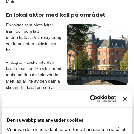
Mats.
En lokal aktör med koll på området
En faktor som Mats lyfter
fram och som lätt
underskattas i VD-rekrytering:
var kandidaten faktiskt ska
bo.
− Idag är kanske inte den
lokala touchen lika viktig med
tanke på den digitala världen.
Men jag är lite av den gamla
skolan. En lokal person är
förankrad i området och slipper pendla.
Mats var därför noga med att hitta någon som bodde i
Örebroregionen och inte en veckopendlare. Hans erfarenhet är
att pendling fungerar kortsiktigt men tenderar att bli tungt och
Denna webbplats använder cookies
vilket leder till att personen lämnar. Att TNG Lead har lokal
Vi använder enhetsidentifierare för att anpassa innehållet
närvaro i Örebro var en del av varför han valde att ta kontakt