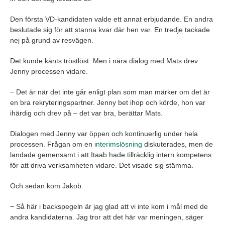
Den första VD-kandidaten valde ett annat erbjudande. En andra
beslutade sig för att stanna kvar där hen var. En tredje tackade
nej på grund av resvägen.
Det kunde känts tröstlöst. Men i nära dialog med Mats drev
Jenny processen vidare.
− Det är när det inte går enligt plan som man märker om det är
en bra rekryteringspartner. Jenny bet ihop och körde, hon var
ihärdig och drev på – det var bra, berättar Mats.
Dialogen med Jenny var öppen och kontinuerlig under hela
processen. Frågan om en
interimslösning
diskuterades, men de
landade gemensamt i att Itaab hade tillräcklig intern kompetens
för att driva verksamheten vidare. Det visade sig stämma.
Och sedan kom Jakob.
− Så här i backspegeln är jag glad att vi inte kom i mål med de
andra kandidaterna. Jag tror att det här var meningen, säger