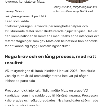
leverera, konstaterar Mats.
Jenny Nilsson, rekryteringskonsult
Jenny Nilsson,
och konsultansvarig TNG Lead
rekryteringskonsult på TNG
Lead som ledde
chefsrekryteringen, använde personlighetsanalyser och
strukturerade tester samt strukturerade djupintervjuer. Det var
den kombinationen tillsammans med Itaabs egna intervjuer och
referenstagningar som gav Mats den helhetsbild han behövde
för att känna sig trygg i anställningsbeslutet.
Höga krav och en lång process, med rätt
resultat
VD-rekryteringen till Itaab inleddes i januari 2025. Den skulle
visa sig ta ett år då omständigheterna inte var på någon
inblandad parts sida.
Processen gick inte rakt. Tidigt mötte Mats en grupp VD-
kandidater som inte nådde upp till förväntningarna. Processen
kalibrerades och söket breddades. Nya kandidater strömmade
in och det såg lovande ut.