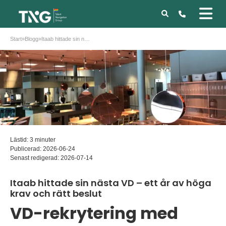
Start
»
Blogg
»
Itaab hittade sin nästa VD – ett år av höga krav och rätt beslut
Lästid: 3 minuter
Publicerad:
2026-06-24
Senast redigerad:
2026-07-14
Itaab hittade sin nästa VD – ett år av höga
krav och rätt beslut
VD-rekrytering med