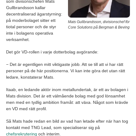
som divisonschefen Mats
Gullbrandsson kallar
decentraliserad ägarstyrning:
på moderbolaget sitter ett
Mats Gullbrandsson, divisionschef för
tiotal personer och de styr
Core Solutions på Bergman & Beving
inte i bolagens operativa
verksamhet.
Det gör VD-rollen i varje dotterbolag avgörande:
− Det är egentligen mitt viktigaste jobb. Att se till att vi har rätt
personer på de här positionerna. Vi kan inte göra det utan rätt
ledare, konstaterar Mats.
Itaab, en ledande aktör inom metallundertak, är ett av bolagen i
Mats division. Det är ett välmående bolag med god lönsamhet
men med en tydlig ambition framåt: att växa. Något som krävde
en VD med rätt profil.
Så Mats hade redan en bild av vad han letade efter när han tog
kontakt med TNG Lead, som specialiserar sig på
chefsrekrytering
och interim.