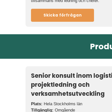
tillsammans med ledning och chefer.
Skicka förfrågan
Produ
Senior konsult inom logisti
projektledning och
verksamhetsutveckling
Plats:
Hela Stockholms län
Tillgänglig:
Omgående