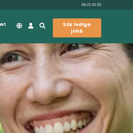
08-21 92 00
akt
Sök lediga
jobb