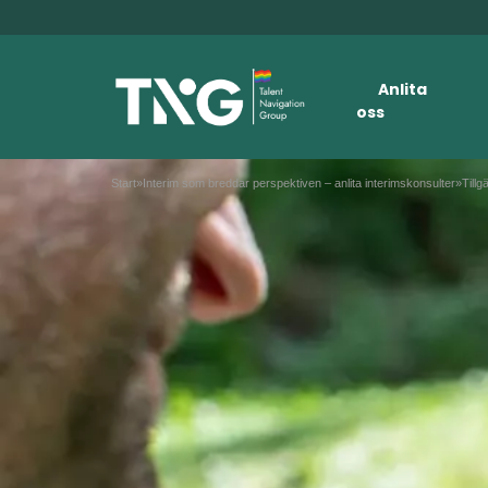
Anlita
oss
Start
»
Interim som breddar perspektiven – anlita interimskonsulter
»