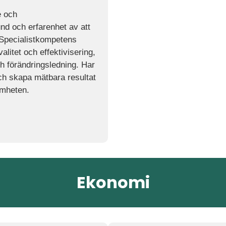
e och
d och erfarenhet av att
. Specialistkompetens
litet och effektivisering,
h förändringsledning. Har
och skapa mätbara resultat
amheten.
Ekonomi