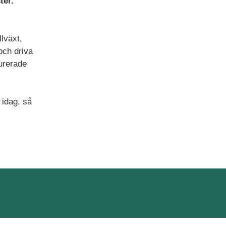
ter.
llväxt,
och driva
turerade
 idag, så