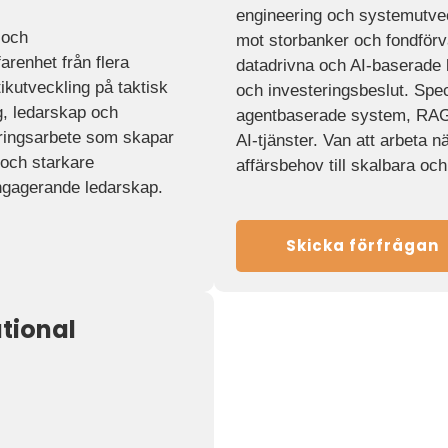
engineering och systemutvec
 och
mot storbanker och fondförva
renhet från flera
datadrivna och AI-baserade lö
ikutveckling på taktisk
och investeringsbeslut. Spec
g, ledarskap och
agentbaserade system, RAG
ndringsarbete som skapar
AI-tjänster. Van att arbeta 
 och starkare
affärsbehov till skalbara och
engagerande ledarskap.
Skicka förfrågan
tional