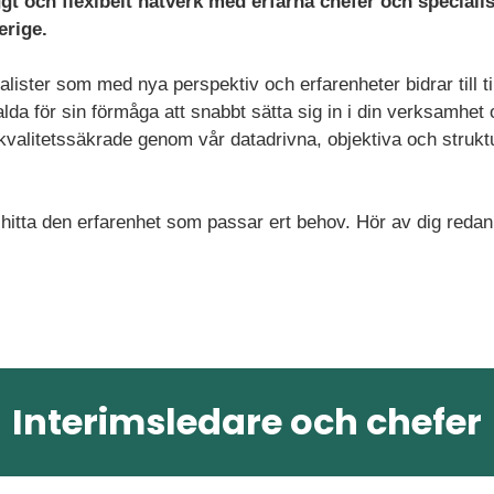
gt och flexibelt nätverk med erfarna chefer och specialis
erige.
lister som med nya perspektiv och erfarenheter bidrar till ti
lda för sin förmåga att snabbt sätta sig in i din verksamhet 
är kvalitetssäkrade genom vår datadrivna, objektiva och struk
 hitta den erfarenhet som passar ert behov. Hör av dig redan
Interimsledare och chefer