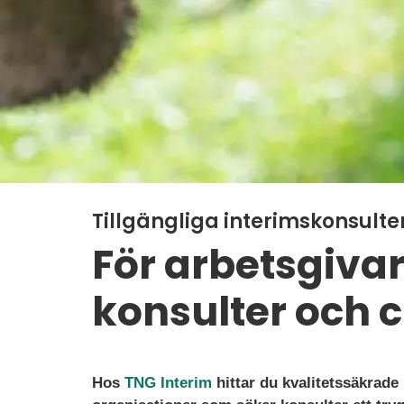
Tillgängliga interimskonsulte
För arbetsgiva
konsulter och 
Hos
TNG Interim
hittar du kvalitetssäkrade