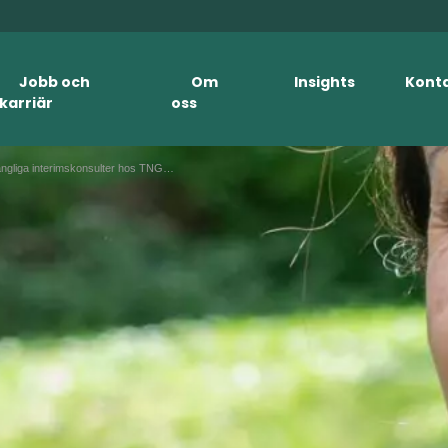
Jobb och
Om
Insights
Kont
karriär
oss
Tillgängliga interimskonsulter hos TNG Interim