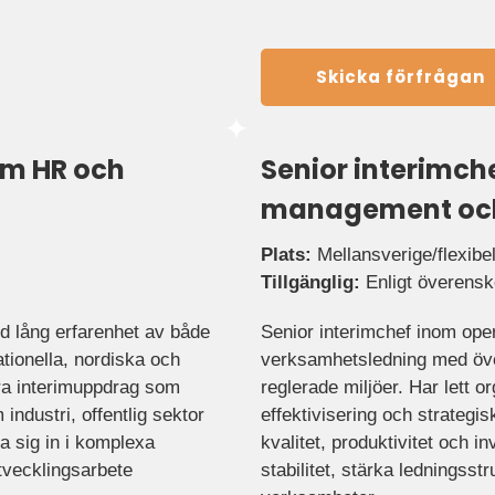
Skicka förfrågan
om HR och
Senior interimche
management och
Plats:
Mellansverige/flexibel
Tillgänglig:
Enligt överens
 lång erfarenhet av både
Senior interimchef inom ope
ationella, nordiska och
verksamhetsledning med över
ra interimuppdrag som
reglerade miljöer. Har lett 
dustri, offentlig sektor
effektivisering och strategis
a sig in i komplexa
kvalitet, produktivitet och i
tvecklingsarbete
stabilitet, stärka ledningsst