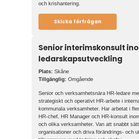
och krishantering.
Skicka förfrågan
Senior interimskonsult in
ledarskapsutveckling
Plats:
Skåne
Tillgänglig:
Omgående
Senior och verksamhetsnära HR-ledare med
strategiskt och operativt HR-arbete i intern
kommunala verksamheter. Har arbetat i fle
HR-chef, HR Manager och HR-konsult inom in
och olika verksamheter. Van att snabbt sätt
organisationer och driva förändrings- och u