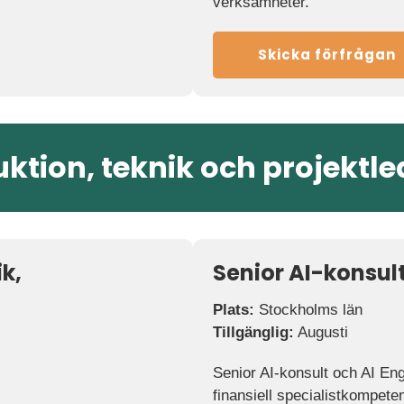
verksamheter.
Skicka förfrågan
ktion, teknik och projektl
k,
Senior AI-konsult
Plats:
Stockholms län
Tillgänglig:
Augusti
Senior AI-konsult och AI En
finansiell specialistkompete