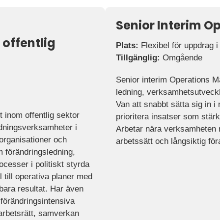
Senior Interim O
offentlig
Plats:
Flexibel för uppdrag i
Tillgänglig:
Omgående
Senior interim Operations M
ledning, verksamhetsutveckli
Van att snabbt sätta sig in i
inom offentlig sektor
prioritera insatser som stär
ldningsverksamheter i
Arbetar nära verksamheten m
 organisationer och
arbetssätt och långsiktig för
m förändringsledning,
cesser i politiskt styrda
 till operativa planer med
lbara resultat. Har även
 förändringsintensiva
rbetsrätt, samverkan