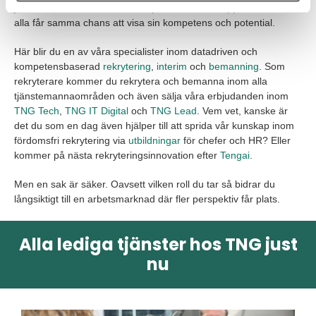
jobbsökare en rättvis och transparent kandidatupplevelse, där
alla får samma chans att visa sin kompetens och potential.
Här blir du en av våra specialister inom datadriven och
kompetensbaserad
rekrytering
,
interim
och
bemanning
. Som
rekryterare kommer du rekrytera och bemanna inom alla
tjänstemannaområden och även sälja våra erbjudanden inom
TNG Tech
,
TNG IT Digital
och
TNG Lead
. Vem vet, kanske är
det du som en dag även hjälper till att sprida vår kunskap inom
fördomsfri rekrytering via
utbildningar
för chefer och HR? Eller
kommer på nästa rekryteringsinnovation efter
Tengai
.
Men en sak är säker. Oavsett vilken roll du tar så bidrar du
långsiktigt till en arbetsmarknad där fler perspektiv får plats.
Alla lediga tjänster hos TNG just
nu