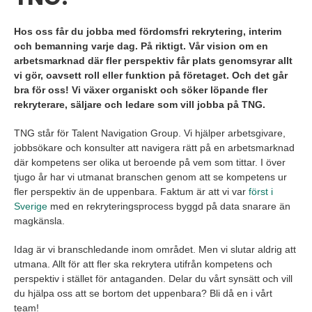
Hos oss får du jobba med fördomsfri rekrytering, interim
och bemanning varje dag. På riktigt. Vår vision om en
arbetsmarknad där fler perspektiv får plats genomsyrar allt
vi gör, oavsett roll eller funktion på företaget. Och det går
bra för oss! Vi växer organiskt och söker löpande fler
rekryterare, säljare och ledare som vill jobba på TNG.
TNG står för Talent Navigation Group. Vi hjälper arbetsgivare,
jobbsökare och konsulter att navigera rätt på en arbetsmarknad
där kompetens ser olika ut beroende på vem som tittar. I över
tjugo år har vi utmanat branschen genom att se kompetens ur
fler perspektiv än de uppenbara. Faktum är att vi var
först i
Sverige
med en rekryteringsprocess byggd på data snarare än
magkänsla.
Idag är vi branschledande inom området. Men vi slutar aldrig att
utmana. Allt för att fler ska rekrytera utifrån kompetens och
perspektiv i stället för antaganden. Delar du vårt synsätt och vill
du hjälpa oss att se bortom det uppenbara? Bli då en i vårt
team!