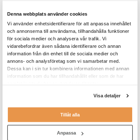
Denna webbplats använder cookies
Vi använder enhetsidentifierare för att anpassa innehållet
och annonserna till användarna, tillhandahålla funktioner
för sociala medier och analysera vår trafik. Vi
vidarebefordrar även sådana identifierare och annan
information från din enhet till de sociala medier och
annons- och analysföretag som vi samarbetar med.
Dessa kan i sin tur kombinera informationen med annan
information som du har tillhandahållit eller som de har
samlat in när du har använt deras tjänster.
Visa detaljer
På TNG bidrar du till en arbetsmarknad
där fler perspektiv får plats
Tillåt alla
Genom vår datadrivna metodik, byggd på fler perspektiv på
kompetens, gör vi det enkelt för företag och organisationer i
Anpassa
hela Sverige att hitta rätt medarbetare. Samtidigt erbjuder vi