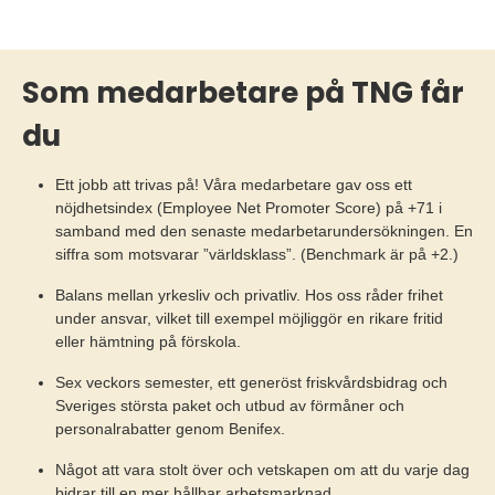
Som medarbetare på TNG får
du
Ett jobb att trivas på! Våra medarbetare gav oss ett
nöjdhetsindex (Employee Net Promoter Score) på +71 i
samband med den senaste medarbetarundersökningen. En
siffra som motsvarar ”världsklass”. (Benchmark är på +2.)
Balans mellan yrkesliv och privatliv. Hos oss råder frihet
under ansvar, vilket till exempel möjliggör en rikare fritid
eller hämtning på förskola.
Sex veckors semester, ett generöst friskvårdsbidrag och
Sveriges största paket och utbud av förmåner och
personalrabatter genom Benifex.
Något att vara stolt över och vetskapen om att du varje dag
bidrar till en mer hållbar arbetsmarknad.