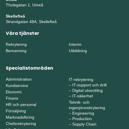
Thulegatan 1, Umeå
Skellefteå
Strandgatan 48A, Skellefteå
Våra tjänster
Rekrytering
Interim
Bemanning
Utbildning
Specialistområden
Administration
IT-rekrytering
–
IT-support och drift
Kundservice
–
Digital utveckling
Ekonomi
–
IT-säkerhet
Finans
Teknik- och
HR och personal
ingenjörsrekrytering
Försäljning
–
Engineering
Marknadsföring
–
Production
Chefsrekrytering
–
Supply Chain