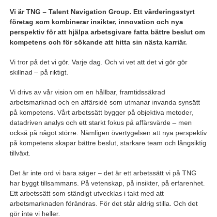
Vi är TNG – Talent Navigation Group. Ett värderingsstyrt
företag som kombinerar insikter, innovation och nya
perspektiv för att hjälpa arbetsgivare fatta bättre beslut om
kompetens och för sökande att hitta sin nästa karriär.
Vi tror på det vi gör. Varje dag. Och vi vet att det vi gör gör
skillnad – på riktigt.
Vi drivs av vår vision om en hållbar, framtidssäkrad
arbetsmarknad och en affärsidé som utmanar invanda synsätt
på kompetens. Vårt arbetssätt bygger på objektiva metoder,
datadriven analys och ett starkt fokus på affärsvärde – men
också på något större. Nämligen övertygelsen att nya perspektiv
på kompetens skapar bättre beslut, starkare team och långsiktig
tillväxt.
Det är inte ord vi bara säger – det är ett arbetssätt vi på TNG
har byggt tillsammans. På vetenskap, på insikter, på erfarenhet.
Ett arbetssätt som ständigt utvecklas i takt med att
arbetsmarknaden förändras. För det står aldrig stilla. Och det
gör inte vi heller.