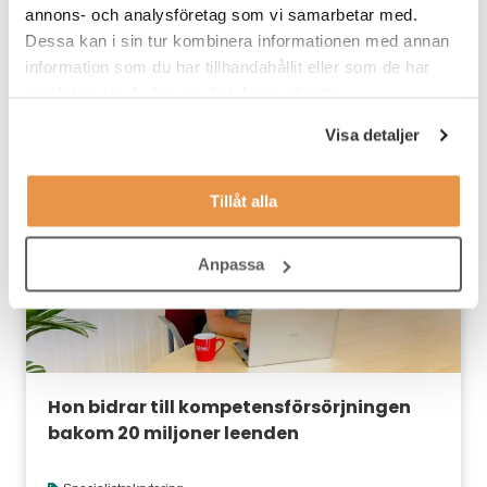
annons- och analysföretag som vi samarbetar med.
Dessa kan i sin tur kombinera informationen med annan
Itaab hittade sin nästa VD – ett år av
information som du har tillhandahållit eller som de har
höga krav och rätt beslut
samlat in när du har använt deras tjänster.
Ledarrekrytering
,
TNG success stories
Visa detaljer
Tillåt alla
Anpassa
Hon bidrar till kompetensförsörjningen
bakom 20 miljoner leenden