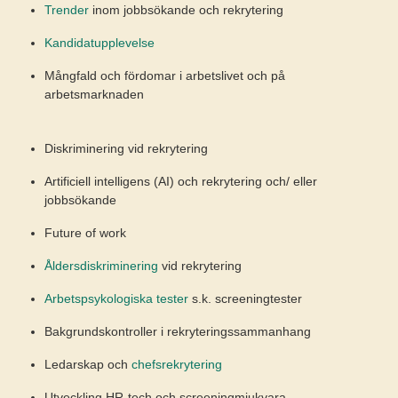
Trender
inom jobbsökande och rekrytering
Kandidatupplevelse
Mångfald och fördomar i arbetslivet och på
arbetsmarknaden
Diskriminering vid rekrytering
Artificiell intelligens (AI) och rekrytering och/ eller
jobbsökande
Future of work
Åldersdiskriminering
vid rekrytering
Arbetspsykologiska tester
s.k. screeningtester
Bakgrundskontroller i rekryteringssammanhang
Ledarskap och
chefsrekrytering
Utveckling HR-tech och screeningmjukvara