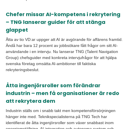
Chefer missar AI-kompetens i rekrytering
– TNG lanserar guider för att stänga
glappet
Åtta av tio VD:ar uppger att AI är avgörande för affärens framtid.
Ändå har bara 12 procent av jobbsökare fått frågor om sitt AI-
användande i en intervju. Nu lanserar TNG (Talent Navigation
Group) chefsguider med konkreta intervjufrågor för att hjälpa
svenska företag omsätta AI-ambitioner till faktiska
rekryteringsbeslut.
Åtta ingenjörsroller som förändrar
industrin – men få organisationer är redo
att rekrytera dem
Industrin ställs om i snabb takt men kompetensförsörjningen
hänger inte med. Teknikspecialisterna på TNG Tech har
identifierat de åtta ingenjörsroller som växer snabbast inom
energiomställning, AI-integration och autonoma system och