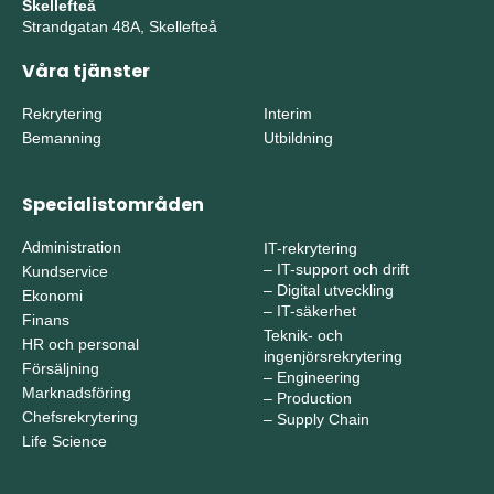
Skellefteå
Strandgatan 48A, Skellefteå
Våra tjänster
Rekrytering
Interim
Bemanning
Utbildning
Specialistområden
Administration
IT-rekrytering
–
IT-support och drift
Kundservice
–
Digital utveckling
Ekonomi
–
IT-säkerhet
Finans
Teknik- och
HR och personal
ingenjörsrekrytering
Försäljning
–
Engineering
Marknadsföring
–
Production
Chefsrekrytering
–
Supply Chain
Life Science