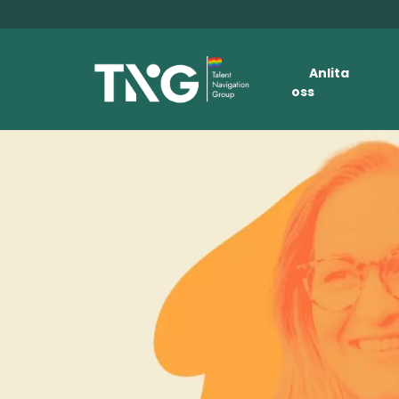
Anlita
oss