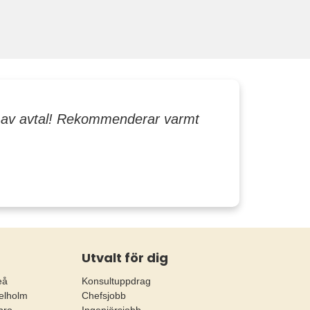
ng av avtal! Rekommenderar varmt
Utvalt för dig
eå
Konsultuppdrag
elholm
Chefsjobb
bro
Ingenjörsjobb