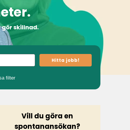
eter.
gör skillnad.
Hitta jobb!
a filter
Vill du göra en
spontanansökan?