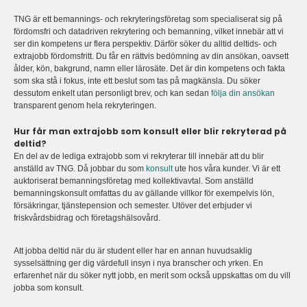
TNG är ett bemannings- och rekryteringsföretag som specialiserat sig på
fördomsfri och datadriven rekrytering och bemanning, vilket innebär att vi
ser din kompetens ur flera perspektiv. Därför söker du alltid deltids- och
extrajobb fördomsfritt. Du får en rättvis bedömning av din ansökan, oavsett
ålder, kön, bakgrund, namn eller lärosäte. Det är din kompetens och fakta
som ska stå i fokus, inte ett beslut som tas på magkänsla. Du söker
dessutom enkelt utan personligt brev, och kan sedan
följa din ansökan
transparent genom hela rekryteringen.
Hur får man extrajobb som konsult eller blir rekryterad på
deltid?
En del av de lediga extrajobb som vi rekryterar till innebär att du blir
anställd av TNG. Då jobbar du som
konsult
ute hos våra kunder. Vi är ett
auktoriserat bemanningsföretag med kollektivavtal. Som anställd
bemanningskonsult omfattas du av gällande villkor för exempelvis lön,
försäkringar, tjänstepension och semester. Utöver det erbjuder vi
friskvårdsbidrag och företagshälsovård.
Att jobba deltid när du är student eller har en annan huvudsaklig
sysselsättning ger dig värdefull insyn i nya branscher och yrken. En
erfarenhet när du söker nytt jobb, en merit som också uppskattas om du vill
jobba som konsult.