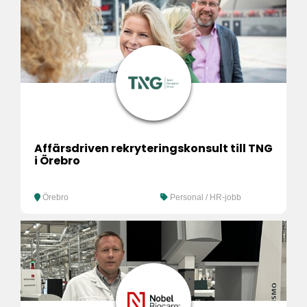
Affärsdriven rekryteringskonsult till TNG
i Örebro
Örebro
Personal / HR-jobb