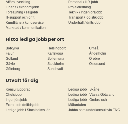
Affärsutveckling
Personal / HR-jobb
Finans / ekonomijobb
Projektledning
Försäljning / säljjobb
Teknik / Ingenjörsjobb
IT-support och drift
Transport / logistikjobb
Kundtjänst / kundservice
Underhåll / driftsjobb
Marknad / kommunikation
Hitta lediga jobb per ort
Botkyrka
Helsingborg
Umeå
Falun
Karlskoga
Ängelholm
Gotland
Sollentuna
Örebro
Gävle
Stockholm
Östersund
Göteborg
Sundsvall
Utvalt för dig
Konsultuppdrag
Lediga jobb i Skåne
Chefsjobb
Lediga jobb i Västra Götaland
Ingenjörsjobb
Lediga jobb i Örebro och
Extra- och deltidsjobb
Mälardalen
Lediga jobb i Stockholms län
Jobba som underkonsult via TNG