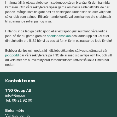
I många fall är ett extrajobb som student också en bra väg för den framtida
karriären. Och våra rekryterare tipsar gärna om bästa sättet att hitta de här
jobben. Många som tidigare haft ett deltidsjobb under sina studier väljer att
söka jobb som trainee. Ett spännande karriärval som kan ge dig snabbspår
till spännande roller på hög nivå.
Hittar du inga lediga deltidsjobb eller extrajobb just nu bland våra lediga
jobb, så får du gärna göra en
spontanansökan
och ladda upp ditt CV eller
din Linkedin-profil. Så hör vi av oss så fort vi får in ett passande jobb för dig!
Behöver du tips och goda råd i ditt jobbsökandes så lyssna gärna på vår
jobbpodd
där våra rekryterare på TNG delar med sig av tips och trix, och vill
du veta mer om hur vi rekryterar fördomsfritt och rättvist så kolla filmen här
nedan!
Kontakta oss
TNG Group AB
info@tng.se
Tel: 08-21 92 00
Boka möte
Välj dag och tid!