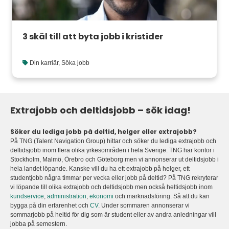
3 skäl till att byta jobb i kristider
Din karriär
,
Söka jobb
Extrajobb och deltidsjobb – sök idag!
Söker du lediga jobb på deltid, helger eller extrajobb?
På TNG (Talent Navigation Group) hittar och söker du lediga extrajobb och
deltidsjobb inom flera olika yrkesområden i hela Sverige. TNG har kontor i
Stockholm, Malmö, Örebro och Göteborg men vi annonserar ut deltidsjobb i
hela landet löpande. Kanske vill du ha ett extrajobb på helger, ett
studentjobb några timmar per vecka eller jobb på deltid? På TNG rekryterar
vi löpande till olika extrajobb och deltidsjobb men också heltidsjobb inom
kundservice
,
administration
,
ekonomi
och marknadsföring. Så att du kan
bygga på din erfarenhet och
CV
. Under sommaren annonserar vi
sommarjobb på heltid för dig som är student eller av andra anledningar vill
jobba på semestern.