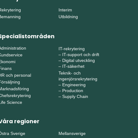
Rekrytering
Interim
Bemanning
Utbildning
Specialistområden
Administration
IT-rekrytering
–
IT-support och drift
Kundservice
–
Digital utveckling
Ekonomi
–
IT-säkerhet
Finans
Teknik- och
HR och personal
ingenjörsrekrytering
Försäljning
–
Engineering
Marknadsföring
–
Production
Chefsrekrytering
–
Supply Chain
Life Science
Våra regioner
Östra Sverige
Mellansverige