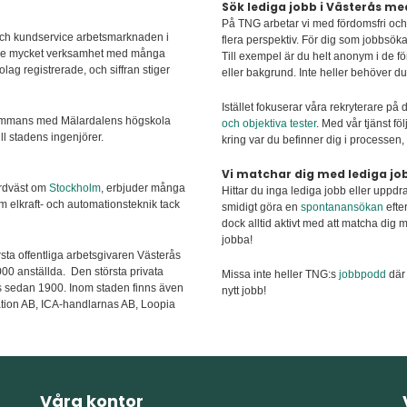
Sök lediga jobb i Västerås m
På TNG arbetar vi med fördomsfri och d
 och kundservice arbetsmarknaden i
flera perspektiv. För dig som jobbsöka
ande mycket verksamhet med många
Till exempel är du helt anonym i de för
lag registrerade, och siffran stiger
eller bakgrund. Inte heller behöver d
Istället fokuserar våra rekryterare på
llsammans med Mälardalens högskola
och objektiva tester
. Med vår tjänst f
ill stadens ingenjörer.
kring var du befinner dig i processen,
Vi matchar dig med lediga jo
ordväst om
Stockholm
, erbjuder många
Hittar du inga lediga jobb eller uppd
m elkraft- och automationsteknik tack
smidigt göra en
spontanansökan
efte
dock alltid aktivt med att matcha dig m
jobba!
rsta offentliga arbetsgivaren Västerås
00 anställda. Den största privata
Missa inte heller TNG:s
jobbpodd
där 
ås sedan 1900. Inom staden finns även
nytt jobb!
tion AB, ICA-handlarnas AB, Loopia
Våra kontor