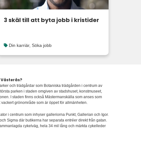
3 skäl till att byta jobb i kristider
Din karriär
,
Söka jobb
i Västerås?
arker och trädgårdar som Botaniska trädgården i centrum av
törsta parken i staden omgiven av stadshuset, konstmuseet,
ationen. I staden finns också Mästermanskälla som anses som
t vackert grönområde som är öppet för allmänheten.
or i centrum som inhyser galleriorna Punkt, Gallerian och Igor.
ch Sigma där butikerna har separata entréer direkt från gatan.
sammanlagda cykelväg, hela 34 mil lång och märkta cykelleder