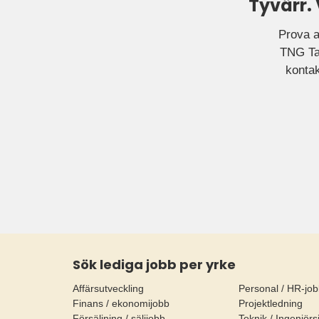
Tyvärr.
Prova a
TNG Tal
kontak
Sök lediga jobb per yrke
Affärsutveckling
Personal / HR-jo
Finans / ekonomijobb
Projektledning
Försäljning / säljjobb
Teknik / Ingenjörs