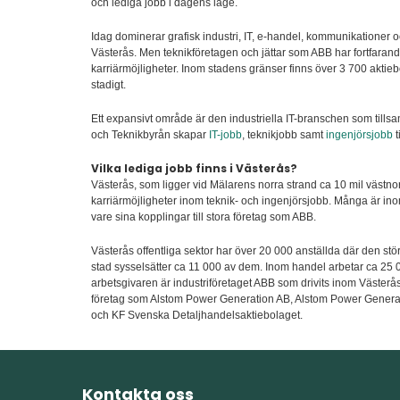
och lediga jobb i dagens läge.
Idag dominerar grafisk industri, IT, e-handel, kommunikationer
Västerås. Men teknikföretagen och jättar som ABB har fortfar
karriärmöjligheter. Inom stadens gränser finns över 3 700 aktiebo
stadigt.
Ett expansivt område är den industriella IT-branschen som ti
och Teknikbyrån skapar
IT-jobb
, teknikjobb samt
ingenjörsjobb
t
Vilka lediga jobb finns i Västerås?
Västerås, som ligger vid Mälarens norra strand ca 10 mil västn
karriärmöjligheter inom teknik- och ingenjörsjobb. Många är ino
vare sina kopplingar till stora företag som ABB.
Västerås offentliga sektor har över 20 000 anställda där den stö
stad sysselsätter ca 11 000 av dem. Inom handel arbetar ca 25 0
arbetsgivaren är industriföretaget ABB som drivits inom Väster
företag som Alstom Power Generation AB, Alstom Power Genera
och KF Svenska Detaljhandelsaktiebolaget.
Kontakta oss