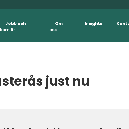
Jobb och
Om
Insights
Kont
karriär
oss
ästerås just nu