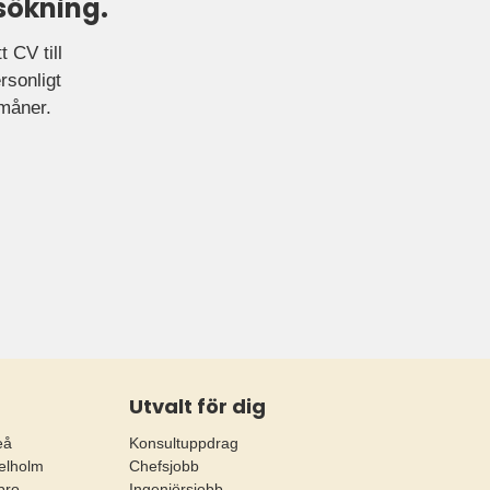
sökning.
 CV till
rsonligt
rmåner.
Utvalt för dig
eå
Konsultuppdrag
elholm
Chefsjobb
bro
Ingenjörsjobb