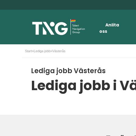
Anlita
oss
Start
»
Lediga jobb
»
Västerås
Lediga jobb Västerås
Lediga jobb i V