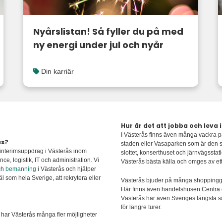
Nyårslistan! Så fyller du på med
ny energi under jul och nyår
Din karriär
Hur är det att jobba och leva 
I Västerås finns även många vackra p
ås?
staden eller Vasaparken som är den s
 interimsuppdrag i Västerås inom
slottet, konserthuset och järnvägsst
ce, logistik, IT och administration. Vi
Västerås bästa källa och omges av et
ch
bemanning
i Västerås och hjälper
l som hela Sverige, att rekrytera eller
Västerås bjuder på många shoppinggat
Här finns även handelshusen Centra o
Västerås har även Sveriges längsta 
för längre turer.
å har Västerås många fler möjligheter