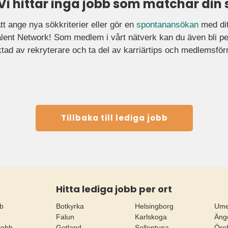
 Vi hittar inga jobb som matchar din 
tt ange nya sökkriterier eller gör en
spontanansökan
med ditt
ent Network! Som medlem i vårt nätverk kan du även bli pe
tad av rekryterare och ta del av karriärtips och medlemsfö
Tillbaka till lediga jobb
Hitta lediga jobb per ort
bb
Botkyrka
Helsingborg
Um
Falun
Karlskoga
Äng
jobb
Gotland
Sollentuna
Öre