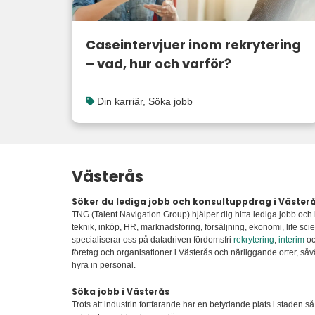
Caseintervjuer inom rekrytering
– vad, hur och varför?
Din karriär
,
Söka jobb
Västerås
Söker du lediga jobb och konsultuppdrag i Väster
TNG (Talent Navigation Group) hjälper dig hitta lediga jobb och
teknik, inköp, HR, marknadsföring, försäljning, ekonomi, life scien
specialiserar oss på datadriven fördomsfri
rekrytering
,
interim
o
företag och organisationer i Västerås och närliggande orter, såvä
hyra in personal.
Söka jobb i Västerås
Trots att industrin fortfarande har en betydande plats i staden s