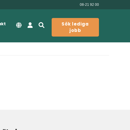
08-21 92 00
akt
Sök lediga
jobb