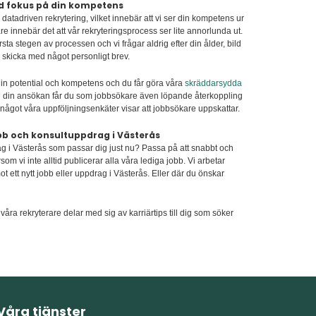
ed fokus på din kompetens
atadriven rekrytering, vilket innebär att vi ser din kompetens ur
re innebär det att vår rekryteringsprocess ser lite annorlunda ut.
sta stegen av processen och vi frågar aldrig efter din ålder, bild
u skicka med något personligt brev.
 din potential och kompetens och du får göra våra
skräddarsydda
ölj din ansökan får du som jobbsökare även löpande återkoppling
 något våra uppföljningsenkäter visar att jobbsökare uppskattar.
bb och konsultuppdrag i Västerås
rag i Västerås som passar dig just nu? Passa på att snabbt och
rsom vi inte alltid publicerar alla våra lediga jobb. Vi arbetar
ot ett nytt jobb eller uppdrag i Västerås. Eller där du önskar
våra rekryterare delar med sig av karriärtips till dig som söker
Våra tjänster