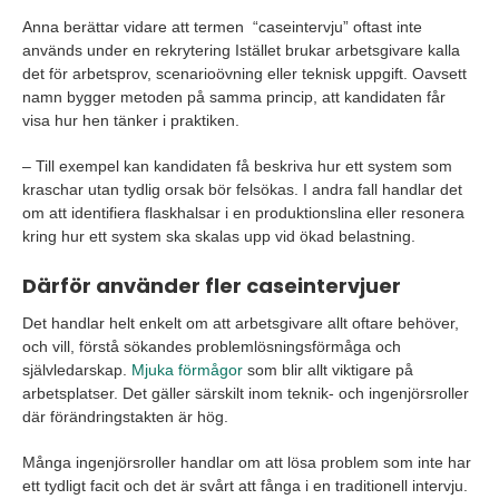
Anna berättar vidare att termen “caseintervju” oftast inte
används under en rekrytering Istället brukar arbetsgivare kalla
det för arbetsprov, scenarioövning eller teknisk uppgift. Oavsett
namn bygger metoden på samma princip, att kandidaten får
visa hur hen tänker i praktiken.
– Till exempel kan kandidaten få beskriva hur ett system som
kraschar utan tydlig orsak bör felsökas. I andra fall handlar det
om att identifiera flaskhalsar i en produktionslina eller resonera
kring hur ett system ska skalas upp vid ökad belastning.
Därför använder fler caseintervjuer
Det handlar helt enkelt om att arbetsgivare allt oftare behöver,
och vill, förstå sökandes problemlösningsförmåga och
självledarskap.
Mjuka förmågor
som blir allt viktigare på
arbetsplatser. Det gäller särskilt inom teknik- och ingenjörsroller
där förändringstakten är hög.
Många ingenjörsroller handlar om att lösa problem som inte har
ett tydligt facit och det är svårt att fånga i en traditionell intervju.