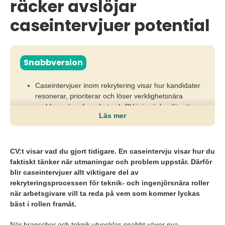
räcker avslöjar
caseintervjuer potential
Snabbversion
Caseintervjuer inom rekrytering visar hur kandidater
resonerar, prioriterar och löser verklighetsnära
problem när erfarenhet och CV inte räcker för att
Läs mer
bedöma potential.
När roller förändras genom AI, automatisering och
nya arbetssätt riskerar arbetsgivare att missa rätt
CV:t visar vad du gjort tidigare. En caseintervju visar hur du
kompetens om de enbart bedömer tidigare meriter.
faktiskt tänker när utmaningar och problem uppstår. Därför
blir caseintervjuer allt viktigare del av
Arbetsgivare behöver kombinera caseintervjuer med
rekryteringsprocessen för teknik- och ingenjörsnära roller
strukturerade urvalsmetoder och låta kandidater visa
när arbetsgivare vill ta reda på vem som kommer lyckas
sitt arbetssätt, sin problemlösning och sin
bäst i rollen framåt.
kommunikationsförmåga i praktiken.
När branscher och teknik utvecklas snabbt växer nya