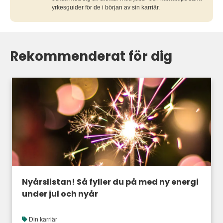
yrkesguider för de i början av sin karriär.
Rekommenderat för dig
Nyårslistan! Så fyller du på med ny energi
under jul och nyår
Din karriär