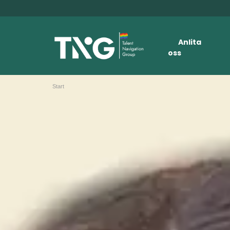
Anlita
oss
Start