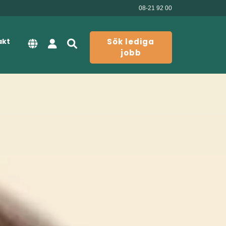
08-21 92 00
akt
Sök lediga
jobb