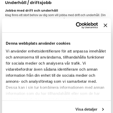
Underhåll / driftsjobb
Jobba med drift och underhåll
Idag finns ett stort behov av dig som vill jobba med drift och underhåll. Din
kunskap och dina tjänster är nödvändiga på alla företag som producerar
produkter.
Oavsett om du vill arbeta som fastighetsskötare, rörmontör,
underhållselektriker, servicetekniker, underhållsmekaniker,
Denna webbplats använder cookies
processoperatör eller drifttekniker så finns det många arbetstillfällen och
lediga jobb
på marknaden, men också utbildningsmöjligheter för dig som
Vi använder enhetsidentifierare för att anpassa innehållet
vill prova något nytt. Vi på
TNG Tech
gör det också möjligt för dig att söka
jobb vetenskapligt och fördomsfritt.
och annonserna till användarna, tillhandahålla funktioner
för sociala medier och analysera vår trafik. Vi
Olika jobb inom drift och underhåll
vidarebefordrar även sådana identifierare och annan
Drift- och underhållsbranschen är i en ständig utveckling. Arbetet kan vara
information från din enhet till de sociala medier och
allt mellan enklare fastighetsskötsel till jobb som drifttekniker i en större
industri och övervaka dess drift.
annons- och analysföretag som vi samarbetar med.
Dessa kan i sin tur kombinera informationen med annan
Det finns flera saker som är viktiga när man ska söka driftsjobb och jobb
information som du har tillhandahållit eller som de har
inom underhåll. Många av yrkesrollerna är tekniska och passar dig som ar
en teknisk utbildning eller en fallenhet för att arbeta med teknik inom
samlat in när du har använt deras tjänster.
industri och produktion.
Visa detaljer
Det är också av största vikt att du har ett säkerhetstänk. Oavsett om du