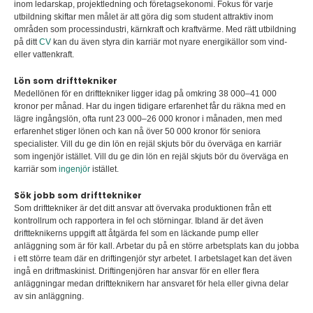
inom ledarskap, projektledning och företagsekonomi. Fokus för varje
utbildning skiftar men målet är att göra dig som student attraktiv inom
områden som processindustri, kärnkraft och kraftvärme. Med rätt utbildning
på ditt
CV
kan du även styra din karriär mot nyare energikällor som vind-
eller vattenkraft.
Lön som drifttekniker
Medellönen för en drifttekniker ligger idag på omkring 38 000–41 000
kronor per månad. Har du ingen tidigare erfarenhet får du räkna med en
lägre ingångslön, ofta runt 23 000–26 000 kronor i månaden, men med
erfarenhet stiger lönen och kan nå över 50 000 kronor för seniora
specialister. Vill du ge din lön en rejäl skjuts bör du överväga en karriär
som ingenjör istället. Vill du ge din lön en rejäl skjuts bör du överväga en
karriär som
ingenjör
istället.
Sök jobb som drifttekniker
Som drifttekniker är det ditt ansvar att övervaka produktionen från ett
kontrollrum och rapportera in fel och störningar. Ibland är det även
driftteknikerns uppgift att åtgärda fel som en läckande pump eller
anläggning som är för kall. Arbetar du på en större arbetsplats kan du jobba
i ett större team där en driftingenjör styr arbetet. I arbetslaget kan det även
ingå en driftmaskinist. Driftingenjören har ansvar för en eller flera
anläggningar medan driftteknikern har ansvaret för hela eller givna delar
av sin anläggning.