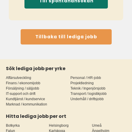
Till spontanansökan
Tillbaka till lediga jobb
Sök lediga jobb per yrke
Affärsutveckling
Personal / HR-jobb
Finans / ekonomijobb
Projektledning
Försäljning / säljjobb
Teknik / Ingenjörsjobb
IT-support och drift
Transport / logistikjobb
Kundtjänst / kundservice
Underhåll / driftsjobb
Marknad / kommunikation
Hitta lediga jobb per ort
Botkyrka
Helsingborg
Umeå
Falun
Karlskoga
Ängelholm