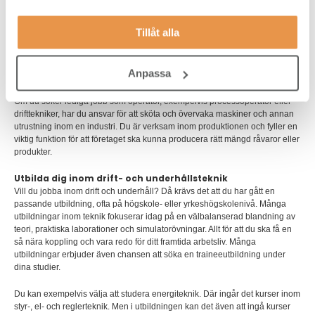
jobbar som servicetekniker inom maskin, luft och miljö eller annan teknik så
vill du att dina maskiner och produkter ska vara säkra för användaren och
Tillåt alla
inte orsaka några skador på såväl verksamhet som människor. Samma sak
gäller jobb som underhållselektriker, underhållsmekaniker och
underhållstekniker – eftersom du ofta blir tillkallad för att se över
Anpassa
underhållet och driften av en maskinpark.
Om du söker lediga jobb som operatör, exempelvis processoperatör eller
drifttekniker, har du ansvar för att sköta och övervaka maskiner och annan
utrustning inom en industri. Du är verksam inom produktionen och fyller en
viktig funktion för att företaget ska kunna producera rätt mängd råvaror eller
produkter.
Utbilda dig inom drift- och underhållsteknik
Vill du jobba inom drift och underhåll? Då krävs det att du har gått en
passande utbildning, ofta på högskole- eller yrkeshögskolenivå. Många
utbildningar inom teknik fokuserar idag på en välbalanserad blandning av
teori, praktiska laborationer och simulatorövningar. Allt för att du ska få en
så nära koppling och vara redo för ditt framtida arbetsliv. Många
utbildningar erbjuder även chansen att söka en traineeutbildning under
dina studier.
Du kan exempelvis välja att studera energiteknik. Där ingår det kurser inom
styr-, el- och reglerteknik. Men i utbildningen kan det även att ingå kurser