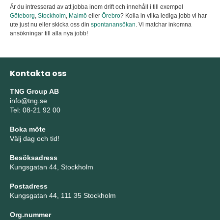
Är du intresserad av att jobba inom drift och innehåll i till exempel
Göteborg
,
Stockholm
,
Malmö
eller
Örebro
? Kolla in vilka lediga jobb vi har
ute just nu eller skicka oss din
spontanansökan
. Vi matchar inkomna
ansökningar till alla nya jobb!
Kontakta oss
TNG Group AB
info@tng.se
Tel: 08-21 92 00
Boka möte
Välj dag och tid!
Besöksadress
Kungsgatan 44, Stockholm
Postadress
Kungsgatan 44, 111 35 Stockholm
Org.nummer