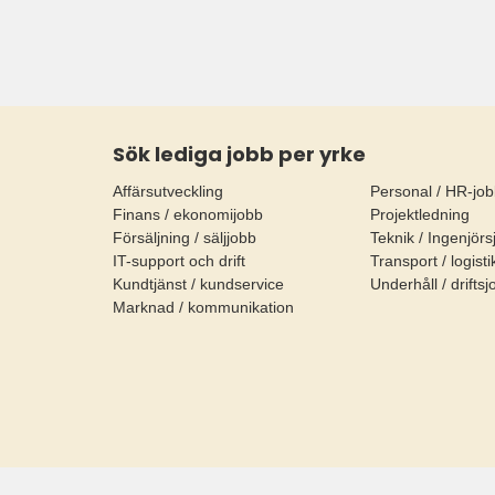
Sök lediga jobb per yrke
Affärsutveckling
Personal / HR-jo
Finans / ekonomijobb
Projektledning
Försäljning / säljjobb
Teknik / Ingenjörs
IT-support och drift
Transport / logist
Kundtjänst / kundservice
Underhåll / drifts
Marknad / kommunikation