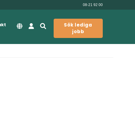
08-21 92 00
akt
Sök lediga
jobb