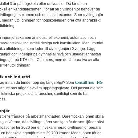
stället 3 år på högskola eller universitet. Då får du en
så en kandidatexamen. För att bli civilingenjör behöver du
n civilingenjörsexamen och en masterexamen: Som civilingenjör
g, medan utbildningen för högskoleingenjörer ofta är praktiskt
tbildning.
en ingenjörsexamen är industriell ekonomi, automation och
 maskinteknik, industriell design och konstruktion. Men utbudet
lika utbildningar som leder till civilingenjör i Sverige. Lägg
leingenjör och ingenjör på gymnasial nivå och utbudet är nästan
ilingenjör på KTH eller Chalmers, men det är bara två av alla
r fler utbildningar.
k och industri
retag innan du binder upp dig långsiktigt? Som
konsult hos TNG
etar ute hos någon av våra uppdragsgivare. Det passar dig som
a tekniska projekt och branscher, samtidigt som du har
oss.
enjör
 hett efterfrågade på arbetsmarknaden. Däremot kan lönen skilja
ingsnivåerna, där civilingenjörer vanligen är de som tjänar bäst.
dationer för 2026 bör en nyexaminerad civilingenjör begära
h en högskoleingenjör minst 39 700 kronor. Medellönen för en