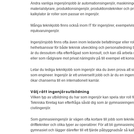
Andra vanliga ingenjörsjobb är automationsingenjör, maskininge
materialstyrare, produktionsingenjör, produktionstekniker och 
kalkylator är roller som passar en ingenjör.
Många teknikjobb finns också inom IT för ingenjörer, exempelvis 
mjukvaruingenjör.
Ingenjörsjobb finns ofta även inom ledande befattningar eller r
helhetsansvar för både teknisk utveckling och personalledning b
är du dessutom ofta efterfrågad som konsult, och kan då arbeta 
eller som rådgivare mot privat näringsliv på till exempel ett kons
Letar du lediga teknikjobb som ingenjör ska du även prova att s
som engineer. Ingenjör är ett universellt jobb och är du en inge
ökar chanserna till en internationell karriär.
Välj rätt ingenjörsutbildning
Vilken typ av utbildning du har som ingenjör kan spela stor roll f
Tekniska företag kan efterfråga såväl dig som är gymnasieingenj
civilingenjör.
Som gymnasieingenjör är vägen ofta kortare till jobb som teknik
drifttekniker och olika typer av operatörer. För att bli gymnasie
gymnasiet och lägger därefter till ett fjärde påbyggnadsår så kall