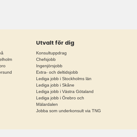
Utvalt för dig
eå
Konsultuppdrag
elholm
Chefsjobb
bro
Ingenjörsjobb
ersund
Extra- och deltidsjobb
Lediga jobb i Stockholms län
Lediga jobb i Skåne
Lediga jobb i Västra Götaland
Lediga jobb i Örebro och
Mälardalen
Jobba som underkonsult via TNG