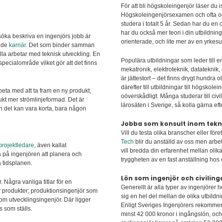
För att bli högskoleingenjör läser du i
Högskoleingenjörsexamen och ofta ock
studera i totalt 5 år. Sedan har du e
har du också mer teori i din utbildnin
rsöka beskriva en ingenjörs jobb är
orienterade, och lite mer av en yrkesu
ande
karriär
. Det som binder samman
 alla arbetar med teknisk utveckling. En
Populära utbildningar som leder till 
pecialområde vilket gör att det finns
mekatronik, elektroteknik, datateknik,
är jättestort – det finns drygt hundra o
därefter till utbildningar till högsko
rbeta med att ta fram en ny produkt,
oöverskådligt. Många studerar till civ
ukt mer strömlinjeformad. Det är
lärosäten i Sverige, så kolla gärna efte
 En del kan vara korta, bara någon
Jobba som konsult inom tekni
Vill du testa olika branscher eller fö
Tech
blir du anställd av oss men arb
projektledare
, även kallat
vill bredda din erfarenhet mellan olik
då på ingenjören att planera och
tryggheten av en fast anställning hos 
a tidsplanen.
Lön som ingenjör och civiling
 Några vanliga titlar för en
Generellt är alla typer av ingenjörer
lar produkter; produktionsingenjör som
sig en hel del mellan de olika utbildn
om utvecklingsingenjör. Där ligger
Enligt Sveriges Ingenjörers rekommen
s som ställs.
minst 42 000 kronor i ingångslön, oc