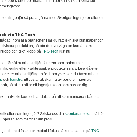
0–54 000 kronor per månad, men det kan så klart skilja sig
 arbetsgivare.
å som ingenjör så prata gärna med Sveriges Ingenjörer eller ett
jobb via TNG Tech
erfrågad inom alla branscher. Har du rätt tekniska kunskaper och
ffektivisera produktion, så bör du överväga en karriär som
örsjobb och teknikjobb på
TNG Tech
just nu.
att förbättra arbetsmiljön för dem som jobbar med
ljövänlig eller kvalitetssäkra produkten själv. Leta då efter
jör eller arbetsmiljöingenjör. Inom yrket kan du även arbeta
öp
och
logistik
. Ett tips är att skanna av beskrivningen av
 jobb, så att du hittar ett ingenjörsjobb som passar dig.
v, analytiskt lagd och är duktig på att kommunicera i både tal
eknik eller som ingenjör? Skicka oss din
spontanansökan
så hör
ler uppdrag som matchar din profil.
igt och med fakta och metod i fokus så kontakta oss på
TNG