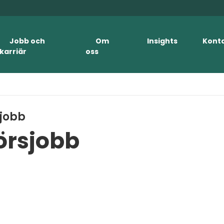
Jobb och
Om
Insights
Kont
karriär
oss
sjobb
örsjobb
Örebro