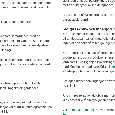
civilingenjör ligger på omkring 53 00
njör, mekanikingenjör, kemiingenjör,
mellan olika typer av inriktningar och
processingenjör. Även beräknare och
Är du osäker på vilken lön du borde f
annat fackförbund.
IT-/data-ingenjör eller
Lediga teknik- och ingenjörs
Som tekniker eller ingenjör är du eft
oller som samordnare. Med ett
gillar att skapa nya lösningar eller e
lir arbetet mer varierat. Som ingenjör
ingenjör och söka våra lediga ingenj
mot olika kommuner, i länsstyrelsen
ultbolag.
Som ingenjör kan du också jobba med 
produktionen, göra produktionen mer mi
öka efter engineering-jobb och jobb
jobb som HSM-ingenjör, kvalitetsingen
njör som kan prata engelska i arbetet
med försäljning, marknadsföring,
ink
arbetsuppgifter när du tittar på lediga
Bra egenskaper som ingenjör är kreati
ör vilken typ av jobb du kan få.
och skrift.
ör till högskoleingenjör och
Är du intresserad av att jobba inom t
vi av oss när vi får in nya tjänster el
er, exempelvis produktionstekniker,
ingenjör väljer du Teknikprogrammet på
Vill du
rekrytera ingenjörer
vetenskapl
at T4.
Tech
.