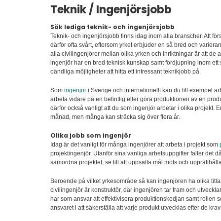
Teknik / Ingenjörsjobb
Sök lediga teknik- och ingenjörsjobb
Teknik- och ingenjörsjobb finns idag inom alla branscher. Att fö
därför ofta svårt, eftersom yrket erbjuder en så bred och varier
alla civilingenjörer mellan olika yrken och inriktningar är att de
ingenjör har en bred teknisk kunskap samt fördjupning inom ett s
oändliga möjligheter att hitta ett intressant teknikjobb på.
Som
ingenjör
i Sverige och internationellt kan du till exempel a
arbeta vidare på en befintlig eller göra produktionen av en prod
därför också vanligt att du som ingenjör arbetar i olika projekt.
månad, men många kan sträcka sig över flera år.
Olika jobb som ingenjör
Idag är det vanligt för många ingenjörer att arbeta i projekt som
projektingenjör. Utanför sina vanliga arbetsuppgifter faller det 
samordna projektet, se till att uppsatta mål möts och upprätthåll
Beroende på vilket yrkesområde så kan ingenjören ha olika titlar.
civilingenjör är konstruktör, där ingenjören tar fram och utveck
har som ansvar att effektivisera produktionskedjan samt rollen s
ansvaret i att säkerställa att varje produkt utvecklas efter de krav