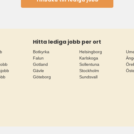
Hitta lediga jobb per ort
bb
Botkyrka
Helsingborg
Um
Falun
Karlskoga
Äng
jobb
Gotland
Sollentuna
Öre
ikjobb
Gävle
Stockholm
Öst
jobb
Göteborg
Sundsvall