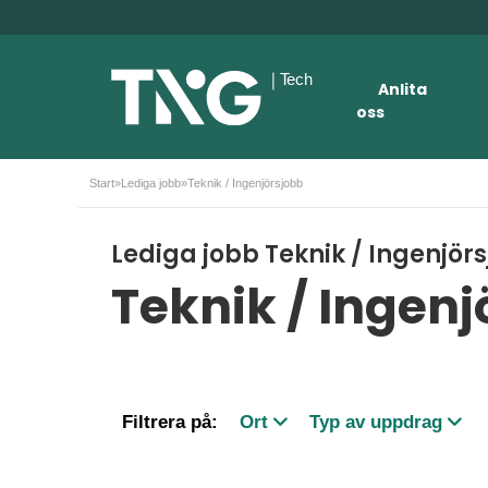
Anlita
oss
Start
»
Lediga jobb
»
Teknik / Ingenjörsjobb
Lediga jobb Teknik / Ingenjör
Teknik / Ingenj
Filtrera på:
Ort
Typ av uppdrag
Botkyrka
Rekrytering
Sollentuna