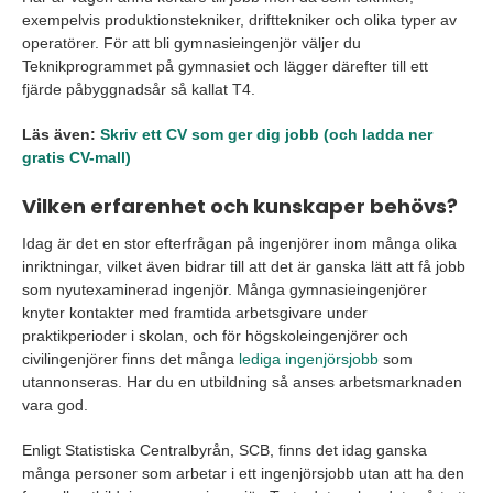
exempelvis produktionstekniker, drifttekniker och olika typer av
operatörer. För att bli gymnasieingenjör väljer du
Teknikprogrammet på gymnasiet och lägger därefter till ett
fjärde påbyggnadsår så kallat T4.
Läs även:
Skriv ett CV som ger dig jobb (och ladda ner
gratis CV-mall)
Vilken erfarenhet och kunskaper behövs?
Idag är det en stor efterfrågan på ingenjörer inom många olika
inriktningar, vilket även bidrar till att det är ganska lätt att få jobb
som nyutexaminerad ingenjör. Många gymnasieingenjörer
knyter kontakter med framtida arbetsgivare under
praktikperioder i skolan, och för högskoleingenjörer och
civilingenjörer finns det många
lediga ingenjörsjobb
som
utannonseras. Har du en utbildning så anses arbetsmarknaden
vara god.
Enligt Statistiska Centralbyrån, SCB, finns det idag ganska
många personer som arbetar i ett ingenjörsjobb utan att ha den