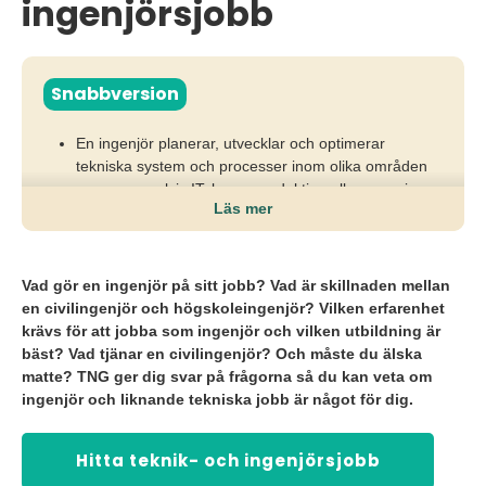
ingenjörsjobb
Snabbversion
En ingenjör planerar, utvecklar och optimerar
tekniska system och processer inom olika områden
som exempelvis IT, bygg, produktion eller energi.
Läs mer
Rollen kräver problemlösning, analytiskt tänkande
och teknisk kompetens för att driva projekt och
innovation.
Vad gör en ingenjör på sitt jobb? Vad är skillnaden mellan
en civilingenjör och högskoleingenjör? Vilken erfarenhet
Ingenjörer efterfrågas i många branscher, med
krävs för att jobba som ingenjör och vilken utbildning är
varierande specialiseringar och karriärvägar.
bäst? Vad tjänar en civilingenjör? Och måste du älska
matte? TNG ger dig svar på frågorna så du kan veta om
ingenjör och liknande tekniska jobb är något för dig.
Hitta teknik- och ingenjörsjobb