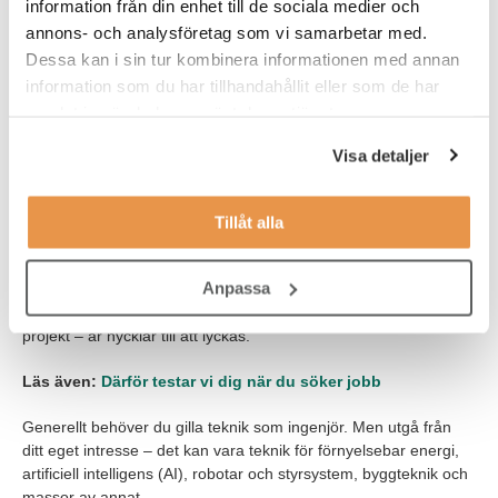
information från din enhet till de sociala medier och
du tycka det är kul att
annons- och analysföretag som vi samarbetar med.
analysera och undersöka ett
problem från olika vinklar.
Dessa kan i sin tur kombinera informationen med annan
Kanske tyckte du redan som
information som du har tillhandahållit eller som de har
barn att det var kul att
samlat in när du har använt deras tjänster.
uppfinna saker, eller har på
senare tid insett att du har fler
Visa detaljer
konkreta idéer än andra? Då har du en god grund för att lyckas
som ingenjör!
Tillåt alla
Ska du arbeta som projektör eller projektingenjör (och många
andra ingenjörsjobb) så är dina sociala förmågor också viktiga.
Anpassa
Att du naturligt tycker om att samarbeta, liksom ge service till
andra – det kan vara kunder eller viktiga stake holders i dina
projekt – är nycklar till att lyckas.
Läs även:
Därför testar vi dig när du söker jobb
Generellt behöver du gilla teknik som ingenjör. Men utgå från
ditt eget intresse – det kan vara teknik för förnyelsebar energi,
artificiell intelligens (AI), robotar och styrsystem, byggteknik och
massor av annat.