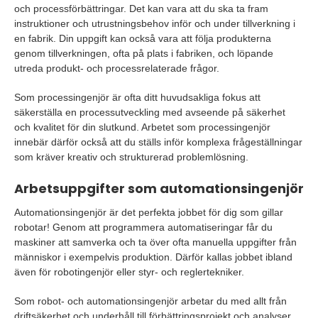
och processförbättringar. Det kan vara att du ska ta fram
instruktioner och utrustningsbehov inför och under tillverkning i
en fabrik. Din uppgift kan också vara att följa produkterna
genom tillverkningen, ofta på plats i fabriken, och löpande
utreda produkt- och processrelaterade frågor.
Som processingenjör är ofta ditt huvudsakliga fokus att
säkerställa en processutveckling med avseende på säkerhet
och kvalitet för din slutkund. Arbetet som processingenjör
innebär därför också att du ställs inför komplexa frågeställningar
som kräver kreativ och strukturerad problemlösning.
Arbetsuppgifter som automationsingenjör
Automationsingenjör är det perfekta jobbet för dig som gillar
robotar! Genom att programmera automatiseringar får du
maskiner att samverka och ta över ofta manuella uppgifter från
människor i exempelvis produktion. Därför kallas jobbet ibland
även för robotingenjör eller styr- och reglertekniker.
Som robot- och automationsingenjör arbetar du med allt från
driftsäkerhet och underhåll till förbättringsprojekt och analyser.