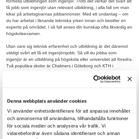
formella utbildningen som ingenjör. Trots det verkar det svårt att
få jobb som ingenjör utan relevant utbildning, i alla fall om man
kikar på arbetsgivarnas jobbannonser. Med ett undantag – om
du har arbetat i liknande tekniska yrken innan och besitter en
expertis på området. I så fall anses din kunskap ofta likvärdig en
högskoleexamen.
Utan vare sig teknisk erfarenhet och utbildning är det däremot
väldigt svårt att få ett ingenjörsjobb. Så vill du jobba som
ingenjör är en utbildning på högskola eller universitet att föredra.
Två populära skolor är Chalmers i Göteborg och KTH i
Stockholm men det viktigaste är inte var du studerar utan vad –
att du väljer en inriktning som passar dina egna ambitioner.
Läs även:
5 tips för högre lön
Denna webbplats använder cookies
Vem passar som ingenjör?
Vi använder enhetsidentifierare för att anpassa innehållet
För att lyckas som
och annonserna till användarna, tillhandahålla funktioner
civilingenjör med ansvar för
för sociala medier och analysera vår trafik. Vi
att ta fram nya metoder,
vidarebefordrar även sådana identifierare och annan
verktyg och system behöver