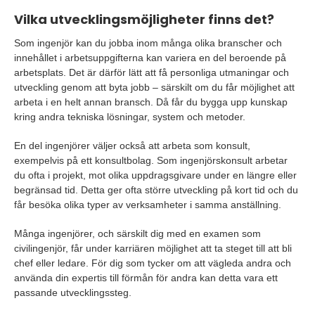
Vilka utvecklingsmöjligheter finns det?
Som ingenjör kan du jobba inom många olika branscher och
innehållet i arbetsuppgifterna kan variera en del beroende på
arbetsplats. Det är därför lätt att få personliga utmaningar och
utveckling genom att byta jobb – särskilt om du får möjlighet att
arbeta i en helt annan bransch. Då får du bygga upp kunskap
kring andra tekniska lösningar, system och metoder.
En del ingenjörer väljer också att arbeta som konsult,
exempelvis på ett konsultbolag. Som ingenjörskonsult arbetar
du ofta i projekt, mot olika uppdragsgivare under en längre eller
begränsad tid. Detta ger ofta större utveckling på kort tid och du
får besöka olika typer av verksamheter i samma anställning.
Många ingenjörer, och särskilt dig med en examen som
civilingenjör, får under karriären möjlighet att ta steget till att bli
chef eller ledare. För dig som tycker om att vägleda andra och
använda din expertis till förmån för andra kan detta vara ett
passande utvecklingssteg.