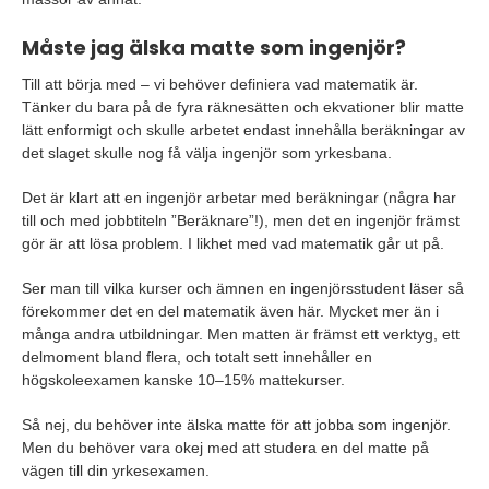
Måste jag älska matte som ingenjör?
Till att börja med – vi behöver definiera vad matematik är.
Tänker du bara på de fyra räknesätten och ekvationer blir matte
lätt enformigt och skulle arbetet endast innehålla beräkningar av
det slaget skulle nog få välja ingenjör som yrkesbana.
Det är klart att en ingenjör arbetar med beräkningar (några har
till och med jobbtiteln ”Beräknare”!), men det en ingenjör främst
gör är att lösa problem. I likhet med vad matematik går ut på.
Ser man till vilka kurser och ämnen en ingenjörsstudent läser så
förekommer det en del matematik även här. Mycket mer än i
många andra utbildningar. Men matten är främst ett verktyg, ett
delmoment bland flera, och totalt sett innehåller en
högskoleexamen kanske 10–15% mattekurser.
Så nej, du behöver inte älska matte för att jobba som ingenjör.
Men du behöver vara okej med att studera en del matte på
vägen till din yrkesexamen.