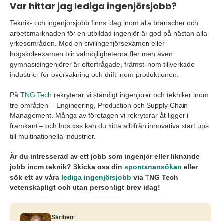
Var hittar jag lediga ingenjörsjobb?
Teknik- och ingenjörsjobb finns idag inom alla branscher och
arbetsmarknaden för en utbildad ingenjör är god på nästan alla
yrkesområden. Med en civilingenjörsexamen eller
högskoleexamen blir valmöjligheterna fler men även
gymnasieingenjörer är efterfrågade, främst inom tillverkade
industrier för övervakning och drift inom produktionen.
På
TNG Tech
rekryterar vi ständigt ingenjörer och tekniker inom
tre områden – Engineering, Production och Supply Chain
Management. Många av företagen vi rekryterar åt ligger i
framkant – och hos oss kan du hitta alltifrån innovativa start ups
till multinationella industrier.
Är du intresserad av ett jobb som ingenjör eller liknande
jobb inom teknik? Skicka oss din
spontanansökan
eller
sök ett av våra
lediga ingenjörsjobb
via TNG Tech
vetenskapligt och utan personligt brev idag!
Skribent