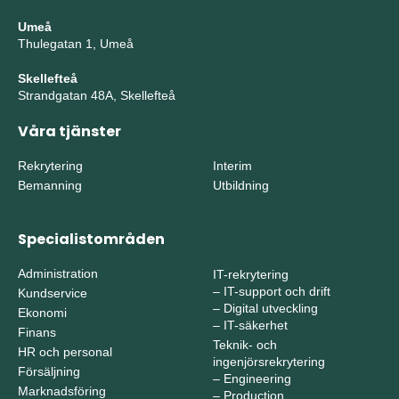
Umeå
Thulegatan 1, Umeå
Skellefteå
Strandgatan 48A, Skellefteå
Våra tjänster
Rekrytering
Interim
Bemanning
Utbildning
Specialistområden
Administration
IT-rekrytering
–
IT-support och drift
Kundservice
–
Digital utveckling
Ekonomi
–
IT-säkerhet
Finans
Teknik- och
HR och personal
ingenjörsrekrytering
Försäljning
–
Engineering
Marknadsföring
–
Production