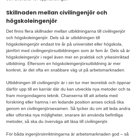
Skillnaden mellan civilingenjör och
högskoleingenjör
Det finns flera skillnader mellan utbildningarna till civilingenjör
och högskoleingenjör. Dels så är utbildningen till
högskoleingenjör endast tre år på universitet eller högskola,
jämfört med civilingenjörsutbildningen som är fem år. Dels så är
högskoleingenjör i regel även mer en praktisk och yrkesinriktad
utbildning. Eftersom en högskoleingenjörsutbildning är mer
konkret, är det ofta en snabbare väg ut på arbetsmarknaden.
Utbildningen till civilingenjör är i sin tur mer teoretisk och öppnar
därför upp till en karriär där du kan utveckla nya metoder och ta
fram morgondagens teknik. Chanserna till att arbeta med
forskning eller hamna i en ledande position anses också öka
genom en civilingenjörsexamen. Så tycker du om att leda andra
eller utforska nya möjligheter, snarare än använda befintliga
metoder, så ska du överväga att läsa till civilingenjör.
För båda ingenjörsinriktningarna är arbetsmarknaden god – så