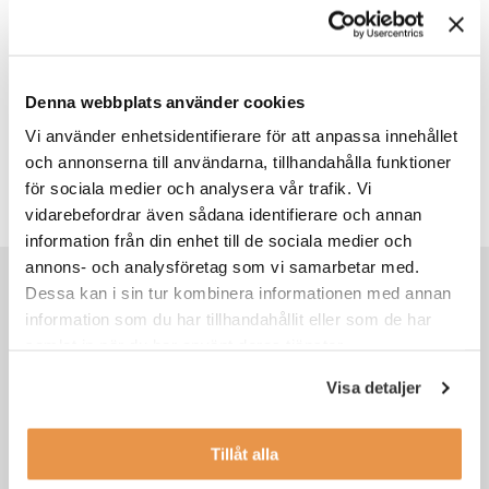
utbildnings- och byggsektorn har hon god insikt i hur
kompetensbehov uppstår och förändras i olika
branscher. På TNG:s insiktsblogg skriver Hanna om
karriärfrågor, ledarskap, samt de utmaningar som
kunder och kandidater möter i sin vardag. Hon har ett
Denna webbplats använder cookies
särskilt fokus på ingenjörs- och teknikrekrytering och
Vi använder enhetsidentifierare för att anpassa innehållet
kombinerar trendspaning med konkreta råd till
arbetsgivare, ingenjörer och konsulter. I sina texter
och annonserna till användarna, tillhandahålla funktioner
synliggör hon perspektiv som hjälper yrkesverksamma
för sociala medier och analysera vår trafik. Vi
att navigera nästa steg i karriären.
vidarebefordrar även sådana identifierare och annan
information från din enhet till de sociala medier och
annons- och analysföretag som vi samarbetar med.
Rekommenderat för dig
Dessa kan i sin tur kombinera informationen med annan
information som du har tillhandahållit eller som de har
samlat in när du har använt deras tjänster.
Visa detaljer
Tillåt alla