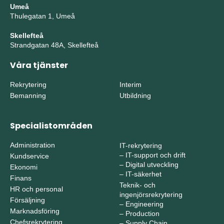
Umeå
Thulegatan 1, Umeå
Skellefteå
Strandgatan 48A, Skellefteå
Våra tjänster
Rekrytering
Interim
Bemanning
Utbildning
Specialistområden
Administration
IT-rekrytering
–
IT-support och drift
Kundservice
–
Digital utveckling
Ekonomi
–
IT-säkerhet
Finans
Teknik- och
HR och personal
ingenjörsrekrytering
Försäljning
–
Engineering
Marknadsföring
–
Production
Chefsrekrytering
–
Supply Chain