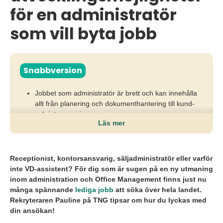
för en administratör
som vill byta jobb
Snabbversion
Jobbet som administratör är brett och kan innehålla
allt från planering och dokumenthantering till kund-
och internservice.
Läs mer
Arbetsuppgifter och titlar varierar stort mellan olika
arbetsgivare, branscher och organisationer.
Receptionist, kontorsansvarig, säljadministratör eller varför
Efterfrågan är hög inom både privat och offentlig
inte VD-assistent? För dig som är sugen på en ny utmaning
sektor, med många olika karriärmöjligheter.
inom administration och Office Management finns just nu
många spännande
lediga jobb
att söka över hela landet.
Rekryteraren Pauline på TNG tipsar om hur du lyckas med
din ansökan!