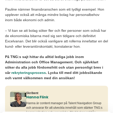
Pauline nämner finansbranschen som ett tydligt exempel. Hon
upplever också att många mindre bolag har personalbehov
inom både ekonomi och admin.
– Vi kan se att bolag söker fler och fler personer som också har
de ekonomiska bitarna med sig sen tidigare och definitivt
Excelvanan. Det blir också vanligare att rollerna innefattar en del
kund- eller leverantörskontakt, konstaterar hon.
På TNG:s sajt hittar du alltid lediga jobb inom
Administration och Office Management. Och självklart
söker du alla jobb fördomsfritt och utan personligt brev i
vår
rekryteringsprocess
. Lycka till med ditt jobbsökande
och varmt välkommen med din ansökan!
Skribent
Hanna Flink
Hanna är content manager på Talent Navigation Group
och ansvarar för att utveckla innehåll som stärker TNG:s
kommunikation och varumärke. Med bakgrund från