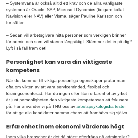
– Systemvana är också alltid ett krav och de allra vanligaste
systemen är Oracle, SAP, Microsoft Dynamics (tidigare kallat
Navision eller NAV) eller Visma, säger Pauline Karlsson och
fortsätter:
– Sedan vill arbetsgivare hitta personer som verkligen brinner
för admin och som vill stanna långsiktigt. Stämmer det in på dig?
Lyft i så fall fram det!
Personlighet kan vara din viktigaste
kompetens
När det kommer till viktiga personliga egenskaper pratar man
ofta om vikten av att vara serviceminded, flexibel och
lösningsorienterad. Har du ingen eller liten erfarenhet av yrket
är just personligheten den viktigaste kompetensen att fokusera
på. Här använder vi på TNG oss av
arbetspsykologiska tester
för att ge alla kandidater samma chans att framhäva sig själva.
Erfarenhet inom ekonomi värderas högt
Inom vilka branscher är det då störst efterfråga på adminroller?