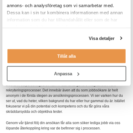
stort antal mindre företag såväl som huvudkontor för internationella
annons- och analysföretag som vi samarbetar med.
börsbolag och koncerner utgör en bra mix av arbetsgivare. De mest
Dessa kan i sin tur kombinera informationen med annan
framträdande sektorerna är ICT, Life Science, finans och försäkringsbolag,
information som du har tillhandahållit eller som de har
bygg och livsmedel samt företagstjänster.
samlat in när du har använt deras tjänster.
Några av de större arbetsplatserna i kommunen är Karolinska
Universitetssjukhuset, SAS, Siemens och Skanska. Solna är ett centrum för
Visa detaljer
svensk byggindustri då förutom Skanska både JM och NCC har sina
huvudkontor där. Detaljhandeln har också ett centrum i Solna: Axfood,
Coop, Ica, Vi, Hemköp och Lidl har sina huvudkontor i Kommunen.
Tillåt alla
Sök lediga jobb i Solna med fokus på din kompetens
Vi på TNG (Talent Navigation Group) rekryterar objektivt och fördomsfritt,
Anpassa
vilket innebär att vi ser din kompetens ur flera perspektiv istället för
magkänsla. Genom att våra sökande får göra
screeningtester
istället för att
skicka in ett personligt brev kan vi låta fakta gå före magkänsla i våra
rekryteringsprocesser. Det innebär även att du som jobbsökare är helt
anonym i de första stegen av ansökningsprocessen. Vi ser varken hur du
ser ut, vad du heter, vilken bakgrund du har eller hur gammal du är. Istället
fokuserar vi på din potential och kompetens och du får göra våra
skräddarsydda och objektiva tester.
Genom vår tjänst följ din ansökan får alla som söker lediga jobb via oss
löpande återkoppling kring var de befinner sig i processen.