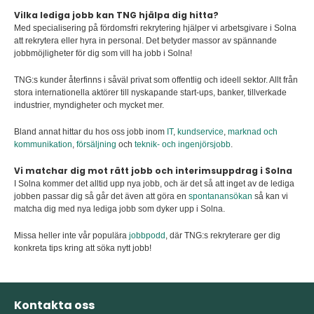
Vilka lediga jobb kan TNG hjälpa dig hitta?
Med specialisering på fördomsfri rekrytering hjälper vi arbetsgivare i Solna
att rekrytera eller hyra in personal. Det betyder massor av spännande
jobbmöjligheter för dig som vill ha jobb i Solna!
TNG:s kunder återfinns i såväl privat som offentlig och ideell sektor. Allt från
stora internationella aktörer till nyskapande start-ups, banker, tillverkade
industrier, myndigheter och mycket mer.
Bland annat hittar du hos oss jobb inom
IT
,
kundservice
,
marknad och
kommunikation
,
försäljning
och
teknik- och ingenjörsjobb
.
Vi matchar dig mot rätt jobb och interimsuppdrag i Solna
I Solna kommer det alltid upp nya jobb, och är det så att inget av de lediga
jobben passar dig så går det även att göra en
spontanansökan
så kan vi
matcha dig med nya lediga jobb som dyker upp i Solna.
Missa heller inte vår populära
jobbpodd
, där TNG:s rekryterare ger dig
konkreta tips kring att söka nytt jobb!
Kontakta oss