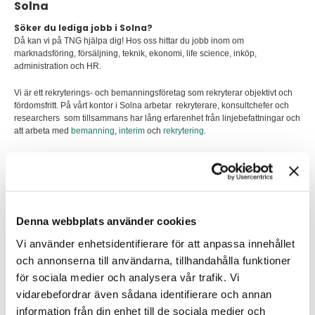
Solna
Söker du lediga jobb i Solna?
Då kan vi på TNG hjälpa dig! Hos oss hittar du jobb inom om
marknadsföring, försäljning, teknik, ekonomi, life science, inköp,
administration och HR.
Vi är ett rekryterings- och bemanningsföretag som rekryterar objektivt och
fördomsfritt. På vårt kontor i Solna arbetar rekryterare, konsultchefer och
researchers som tillsammans har lång erfarenhet från linjebefattningar och
att arbeta med
bemanning
,
interim
och
rekrytering
.
Jobb och karriär i Solna
Solna är en kommun i Stockholms län, belägen strax norr om
Stockholms
innerstad. Det är Sveriges tredje minsta kommun till ytan men har närmare
80 000 invånare och räknas därför ofta som stad. Solna har ett strategiskt
optimalt läge med närhet till Stockholm city och goda förbindelser med
Denna webbplats använder cookies
tunnelbana, tvärbana bussar och pendeltåg. Satsningarna på
kommunikationer är omfattande och utbudet växer.
Vi använder enhetsidentifierare för att anpassa innehållet
och annonserna till användarna, tillhandahålla funktioner
När det kommer till företagsklimat är Solna rankad som den bästa
kommunen i Sverige, 10 år i rad. Det är en av de kommuner som har fler
för sociala medier och analysera vår trafik. Vi
arbetsplatser än invånare i arbetsför ålder. Av de cirka 9500 företag och
vidarebefordrar även sådana identifierare och annan
arbetsställen som finns i Solna är över 80 procent i tjänstesektorn och
information från din enhet till de sociala medier och
därför är det arbeten inom den sektorn där det finns flest lediga jobb. Ett