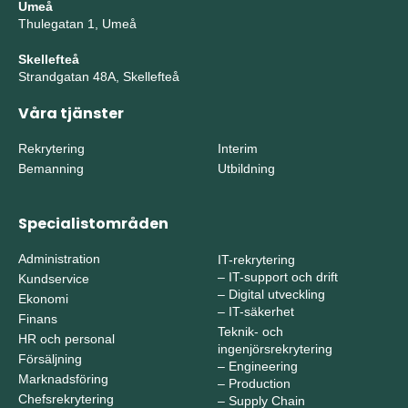
Umeå
Thulegatan 1, Umeå
Skellefteå
Strandgatan 48A, Skellefteå
Våra tjänster
Rekrytering
Interim
Bemanning
Utbildning
Specialistområden
Administration
IT-rekrytering
–
IT-support och drift
Kundservice
–
Digital utveckling
Ekonomi
–
IT-säkerhet
Finans
Teknik- och
HR och personal
ingenjörsrekrytering
Försäljning
–
Engineering
Marknadsföring
–
Production
Chefsrekrytering
–
Supply Chain