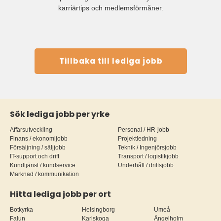
karriärtips och medlemsförmåner.
Tillbaka till lediga jobb
Sök lediga jobb per yrke
Affärsutveckling
Personal / HR-jobb
Finans / ekonomijobb
Projektledning
Försäljning / säljjobb
Teknik / Ingenjörsjobb
IT-support och drift
Transport / logistikjobb
Kundtjänst / kundservice
Underhåll / driftsjobb
Marknad / kommunikation
Hitta lediga jobb per ort
Botkyrka
Helsingborg
Umeå
Falun
Karlskoga
Ängelholm