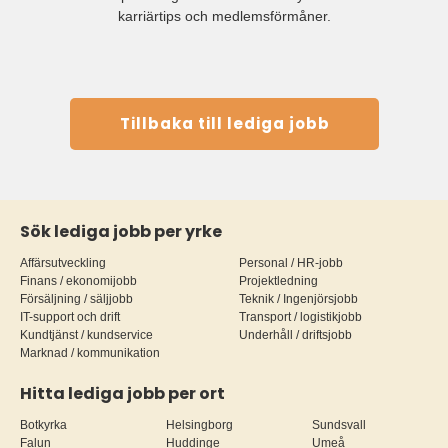
karriärtips och medlemsförmåner.
Tillbaka till lediga jobb
Sök lediga jobb per yrke
Affärsutveckling
Personal / HR-jobb
Finans / ekonomijobb
Projektledning
Försäljning / säljjobb
Teknik / Ingenjörsjobb
IT-support och drift
Transport / logistikjobb
Kundtjänst / kundservice
Underhåll / driftsjobb
Marknad / kommunikation
Hitta lediga jobb per ort
Botkyrka
Helsingborg
Sundsvall
Falun
Huddinge
Umeå