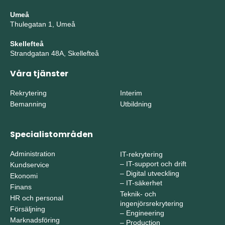
Umeå
Thulegatan 1, Umeå
Skellefteå
Strandgatan 48A, Skellefteå
Våra tjänster
Rekrytering
Interim
Bemanning
Utbildning
Specialistområden
Administration
IT-rekrytering
–
IT-support och drift
Kundservice
–
Digital utveckling
Ekonomi
–
IT-säkerhet
Finans
Teknik- och
HR och personal
ingenjörsrekrytering
Försäljning
–
Engineering
Marknadsföring
–
Production