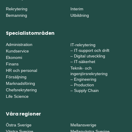
Rekrytering
Interim
Bemanning
Utbildning
Specialistområden
Administration
IT-rekrytering
–
IT-support och drift
Kundservice
–
Digital utveckling
Ekonomi
–
IT-säkerhet
Finans
Teknik- och
HR och personal
ingenjörsrekrytering
Försäljning
–
Engineering
Marknadsföring
–
Production
Chefsrekrytering
–
Supply Chain
Life Science
Våra regioner
Östra Sverige
Mellansverige
Västra Sverige
Mellanvästra Sverige