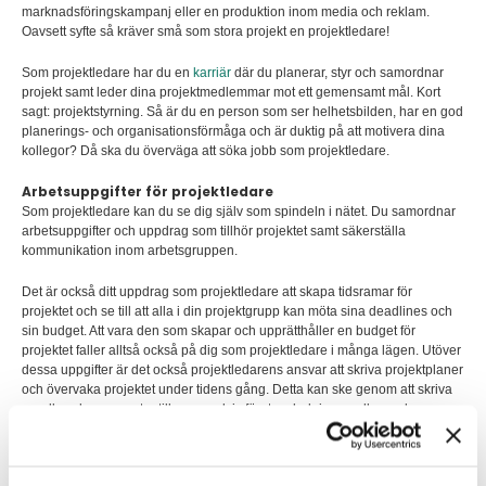
marknadsföringskampanj eller en produktion inom media och reklam.
Oavsett syfte så kräver små som stora projekt en projektledare!
Som projektledare har du en
karriär
där du planerar, styr och samordnar
projekt samt leder dina projektmedlemmar mot ett gemensamt mål. Kort
sagt: projektstyrning. Så är du en person som ser helhetsbilden, har en god
planerings- och organisationsförmåga och är duktig på att motivera dina
kollegor? Då ska du överväga att söka jobb som projektledare.
Arbetsuppgifter för projektledare
Som projektledare kan du se dig själv som spindeln i nätet. Du samordnar
arbetsuppgifter och uppdrag som tillhör projektet samt säkerställa
kommunikation inom arbetsgruppen.
Det är också ditt uppdrag som projektledare att skapa tidsramar för
projektet och se till att alla i din projektgrupp kan möta sina deadlines och
sin budget. Att vara den som skapar och upprätthåller en budget för
projektet faller alltså också på dig som projektledare i många lägen. Utöver
dessa uppgifter är det också projektledarens ansvar att skriva projektplaner
och övervaka projektet under tidens gång. Detta kan ske genom att skriva
regelbundna rapporter till exempelvis företagsledningen eller andra
stakeholders.
Som projektledare har du många kontaktytor och ett ansvar för att bygga