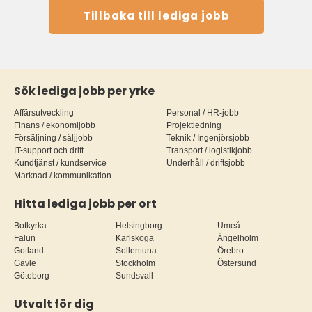
Tillbaka till lediga jobb
Sök lediga jobb per yrke
Affärsutveckling
Personal / HR-jobb
Finans / ekonomijobb
Projektledning
Försäljning / säljjobb
Teknik / Ingenjörsjobb
IT-support och drift
Transport / logistikjobb
Kundtjänst / kundservice
Underhåll / driftsjobb
Marknad / kommunikation
Hitta lediga jobb per ort
Botkyrka
Helsingborg
Umeå
Falun
Karlskoga
Ängelholm
Gotland
Sollentuna
Örebro
Gävle
Stockholm
Östersund
Göteborg
Sundsvall
Utvalt för dig