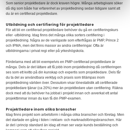
Som senior projektledare är dock kraven högre. Många arbetsgivare söker
då dig som både har erfarenhet av projektledning sedan tidigare samt att
du är en certifierad projektledare.
Utbildning och certifiering för projektledare
För att bli en certifierad projektledare behöver du gå en certifieringskurs
eller -utbildning. Idag finns det många olika sorters certifiering i
projektledning. Några av de vanligaste som efterfrågas är PMP, Prince 2
och IPMA, men det finns massor av andra certifieringar. Ofta är
utbildningarna i privat regi eller på yrkeshögskola.
Fördelarna med att bli exempelvis en PMP-certifierad projektledare är
många. Dels är det lättare att få jobb inom projektledning då certifieringen
ses som ett kvitto på din kunskap och expertis som projektledare. Dels får
du ta del av användbara verktyg och praxis som tillämpas inom
projektledning världen över. Dessutom visar lönestatistik att certifierade
projektledare tjänar (ca 20%) mer än projektledare utan certifiering. Räkna
dock med att du behöver ha jobbat i projekt innan och avverkat ett antal
projekttimmar innan du kan få din PMP-examen.
Projektledare inom olika branscher
Idag finns projekt som arbetsform i många olika branscher och företag. Men
det startade en gång i tiden i reklam- och marknadsföringsbranschen. Här
är det i princip standard än idag att man ser varje kunds beställning och