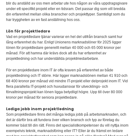
blir du anställd av oss men arbetar ute hos någon av våra uppdragsgivare
under ett specifikt projekt eller en tidsram. Det passar dig som vill bredda
din erfarenhet mellan olika branscher och projekttyper. Samtidigt som du
har tryggheten av en fast anställning hos oss.
Lön för projektledare
Vad en projektledare tjänar varierar en hel del utifrån bransch samt hur
lång erfarenhet du har. Enligt Unionens marknadslöner för 2025 ligger
lönen för projektledare generellt mellan 40 000 och 65 000 kronor per
månad. För att hamna där krävs dock att du har erfarenhet av
projektledning och har underställda projektmedarbetare.
För en projektledare inom IT är ofta kraven på erfarenhet av både
projektledning och IT större. Här ligger marknadslönen mellan 41 910 och
68 400 kronor per månad vid mindre IT-projekt eller delprojekt inom IT. Vid
flera parallella IT-projekt och huvudansvar för utvecklings- och
förvaltningsprojekt kan lönen ligga betydligt högre. Upp till över 80 000
kronor per månad för seniora projektledare.
Lediga jobb inom projektledning
Som projektledare finns det många lediga jobb på arbetsmarknaden, och
det är därför bra att fundera över vilken bransch och typ av företag du
kommer bäst till din rätt. Finns det specialistkompetenser du vill nyttja inom
exempelvis teknik, marknadsföring eller IT? Eller är du främst en ledare