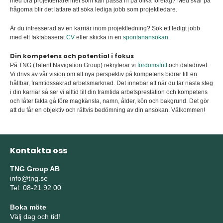
med bra projekterfarenhet som kan passa in på olika företag? Med svar på
frågorna blir det lättare att söka lediga jobb som projektledare.
Är du intresserad av en karriär inom projektledning? Sök ett ledigt jobb
med ett faktabaserat
CV
eller skicka in en
spontanansökan
.
Din kompetens och potential i fokus
På TNG (Talent Navigation Group) rekryterar vi
fördomsfritt
och datadrivet.
Vi drivs av vår vision om att nya perspektiv på kompetens bidrar till en
hållbar, framtidssäkrad arbetsmarknad. Det innebär att när du tar nästa steg
i din karriär så ser vi alltid till din framtida arbetsprestation och kompetens
och låter fakta gå före magkänsla, namn, ålder, kön och bakgrund. Det gör
att du får en objektiv och rättvis bedömning av din ansökan. Välkommen!
Kontakta oss
TNG Group AB
info@tng.se
Tel: 08-21 92 00
Boka möte
Välj dag och tid!