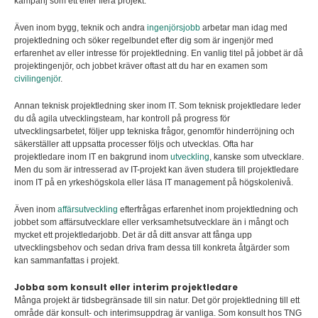
kampanj som ett eller flera projekt.
Även inom bygg, teknik och andra
ingenjörsjobb
arbetar man idag med
projektledning och söker regelbundet efter dig som är ingenjör med
erfarenhet av eller intresse för projektledning. En vanlig titel på jobbet är då
projektingenjör, och jobbet kräver oftast att du har en examen som
civilingenjör
.
Annan teknisk projektledning sker inom IT. Som teknisk projektledare leder
du då agila utvecklingsteam, har kontroll på progress för
utvecklingsarbetet, följer upp tekniska frågor, genomför hinderröjning och
säkerställer att uppsatta processer följs och utvecklas. Ofta har
projektledare inom IT en bakgrund inom
utveckling
, kanske som utvecklare.
Men du som är intresserad av IT-projekt kan även studera till projektledare
inom IT på en yrkeshögskola eller läsa IT management på högskolenivå.
Även inom
affärsutveckling
efterfrågas erfarenhet inom projektledning och
jobbet som affärsutvecklare eller verksamhetsutvecklare än i mångt och
mycket ett projektledarjobb. Det är då ditt ansvar att fånga upp
utvecklingsbehov och sedan driva fram dessa till konkreta åtgärder som
kan sammanfattas i projekt.
Jobba som konsult eller interim projektledare
Många projekt är tidsbegränsade till sin natur. Det gör projektledning till ett
område där konsult- och interimsuppdrag är vanliga. Som konsult hos TNG