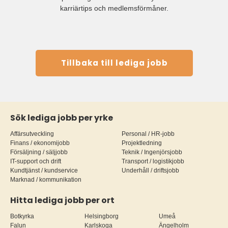
karriärtips och medlemsförmåner.
Tillbaka till lediga jobb
Sök lediga jobb per yrke
Affärsutveckling
Personal / HR-jobb
Finans / ekonomijobb
Projektledning
Försäljning / säljjobb
Teknik / Ingenjörsjobb
IT-support och drift
Transport / logistikjobb
Kundtjänst / kundservice
Underhåll / driftsjobb
Marknad / kommunikation
Hitta lediga jobb per ort
Botkyrka
Helsingborg
Umeå
Falun
Karlskoga
Ängelholm