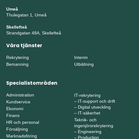
Umeå
Thulegatan 1, Umeå
Skellefteå
Strandgatan 48A, Skellefteå
Våra tjänster
Rekrytering
Interim
Bemanning
Utbildning
Specialistområden
Administration
IT-rekrytering
–
IT-support och drift
Kundservice
–
Digital utveckling
Ekonomi
–
IT-säkerhet
Finans
Teknik- och
HR och personal
ingenjörsrekrytering
Försäljning
–
Engineering
Marknadsföring
–
Production