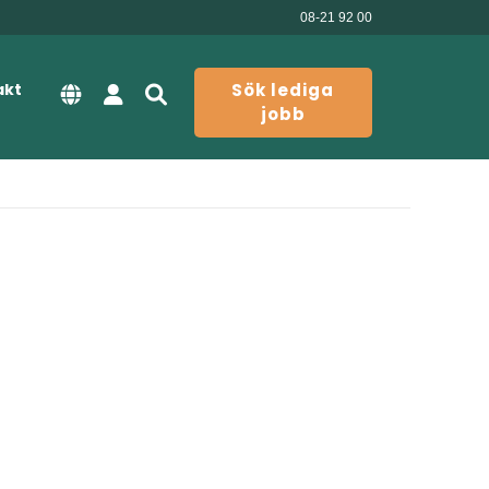
08-21 92 00
akt
Sök lediga
jobb