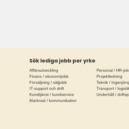
Sök lediga jobb per yrke
Affärsutveckling
Personal / HR-jo
Finans / ekonomijobb
Projektledning
Försäljning / säljjobb
Teknik / Ingenjörs
IT-support och drift
Transport / logist
Kundtjänst / kundservice
Underhåll / drifts
Marknad / kommunikation