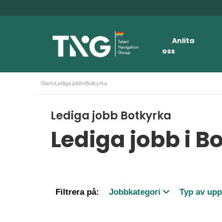
Anlita
oss
Start
»
Lediga jobb
»
Botkyrka
Lediga jobb Botkyrka
Lediga jobb i B
Filtrera på:
Jobbkategori
Typ av up
Teknik / Ingenjörsjobb
Rekryteri