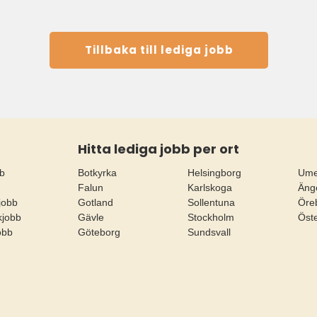
Tillbaka till lediga jobb
Hitta lediga jobb per ort
bb
Botkyrka
Helsingborg
Um
Falun
Karlskoga
Äng
jobb
Gotland
Sollentuna
Öre
ikjobb
Gävle
Stockholm
Öst
jobb
Göteborg
Sundsvall