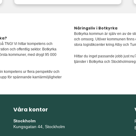
Näringsliv i Botkyrka
Botkyrka kommun är själv en av de st
rka?
och omsorg. Utöver kommunen finns ett
 på TNG! Vi hittar kompetens och
stora logistikcenter kring Alby och Tu
tion och offentlig sektor. Botkyrka
törsta kommuner, med drygt 95 000
Hittar du inget passande jobb just n
tjänster i Botkyrka och Stockholmsreg
 din kompetens ur flera perspektiv och
 upp för spännande karriärmöjligheter
Våra kontor
Stockholm
Kungsgatan 44, Stockholm