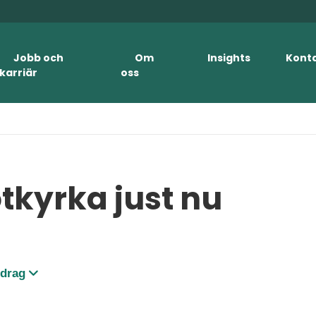
Jobb och
Om
Insights
Kont
karriär
oss
otkyrka just nu
pdrag
ng