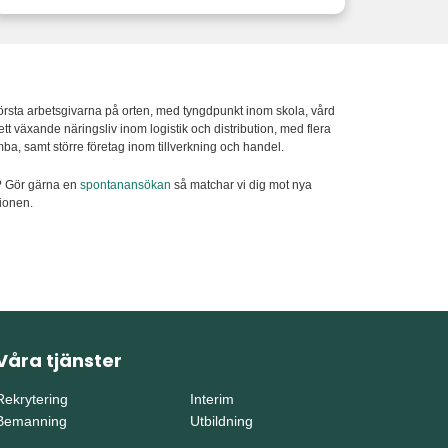
örsta arbetsgivarna på orten, med tyngdpunkt inom skola, vård
 växande näringsliv inom logistik och distribution, med flera
mba, samt större företag inom tillverkning och handel.
u? Gör gärna en
spontanansökan
så matchar vi dig mot nya
ionen.
Våra tjänster
Rekrytering
Interim
Bemanning
Utbildning