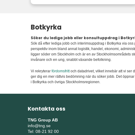
Botkyrka
Söker du lediga jobb eller konsultuppdrag i Botky
Sök då efter lediga jobb och interimsuppdrag i Botkyrka via oss
perspektiv inom bland annat logistik, handel, ekonomi, administra
ligger söder om Stockholm och är en av Stockholmsområdets s
invånare och en ung, snabbt växande befolkning.
Vi rekryterar
fördomsfritt
och datadrivet, vilket innebär att vi ser
ger dig en mer rättvis bedömning när du söker jobb. Det öppnar
i Botkyrka och övriga Stockholmsregionen.
Kontakta oss
TNG Group AB
info@tng.se
Tel: 08-21 92 00