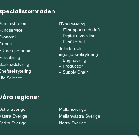
Specialistområden
Administration
IT-rekrytering
–
IT-support och drift
Kundservice
–
Digital utveckling
Ekonomi
–
IT-säkerhet
Finans
Teknik- och
HR och personal
ingenjörsrekrytering
Försäljning
–
Engineering
Marknadsföring
–
Production
Chefsrekrytering
–
Supply Chain
Life Science
Våra regioner
Östra Sverige
Mellansverige
Västra Sverige
Mellanvästra Sverige
Södra Sverige
Norra Sverige