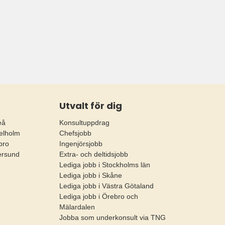
Utvalt för dig
eå
Konsultuppdrag
elholm
Chefsjobb
bro
Ingenjörsjobb
ersund
Extra- och deltidsjobb
Lediga jobb i Stockholms län
Lediga jobb i Skåne
Lediga jobb i Västra Götaland
Lediga jobb i Örebro och
Mälardalen
Jobba som underkonsult via TNG