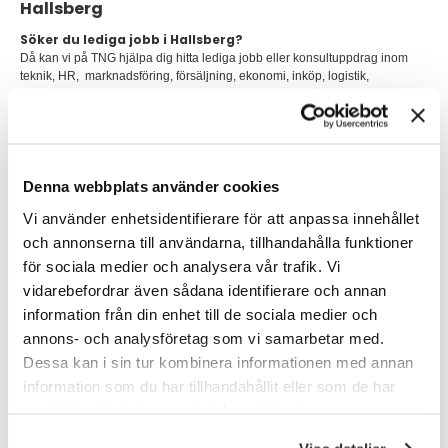
Hallsberg
Söker du lediga jobb i Hallsberg?
Då kan vi på TNG hjälpa dig hitta lediga jobb eller konsultuppdrag inom
teknik, HR, marknadsföring, försäljning, ekonomi, inköp, logistik,
kundservice och administration. Som ett bemanningsföretag och
rekryteringsföretag i regionen kan vi också erbjuda olika vägar för din
karriär. Fastanställning,
bemanningskonsult
eller kanske ett
konsultuppdrag som
interimskonsult
?
Denna webbplats använder cookies
Hallsberg är en tätort i Närke som främst är känd som en järnvägsknut.
Kommunen har över 15 000 invånare och befolkningsmängden i
Vi använder enhetsidentifierare för att anpassa innehållet
kommunen har varit i princip konstant de senaste 50 åren.
och annonserna till användarna, tillhandahålla funktioner
Från stationssamhälle till logistiknav
för sociala medier och analysera vår trafik. Vi
Hallsberg är till större delen beläget på en rullstensås, Örebroåsen, och har
vidarebefordrar även sådana identifierare och annan
växt efter 1862, då man byggde ett stationshus här någon kilometer från
information från din enhet till de sociala medier och
kyrkan och den tidigare kyrkbyn i Hallsbergs socken. Hallsberg är till stor
del ett stationssamhälle, som vuxit fram som ett resultat av att godsstråket
annons- och analysföretag som vi samarbetar med.
genom Bergslagen och Västra stambanan möts här.
Dessa kan i sin tur kombinera informationen med annan
information som du har tillhandahållit eller som de har
Det egentliga uppsvinget historiskt för Hallsberg kom när en industri
flyttades hit från Torshälla. Produktionen omfattade i början byggnadssmide
samlat in när du har använt deras tjänster.
men inriktades efterhand uteslutande på tröskverk, sädesrensare med
mera.