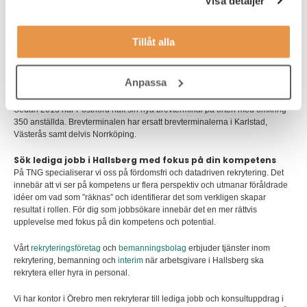
Visa detaljer
Jobb och karriär i Hallsberg
För dig som söker
jobb inom logistik
finns det möjligheter i Hallsberg! I
Tillåt alla
Hallsberg ligger Ahlsell logistikcentrum, det är kommunens största privata
arbetsgivare. Ahlsells centrallager i Hallsberg är ett av de största i Europa
och även en av Nordens viktigaste knutpunkter för transporter.
Anpassa
I Hallsberg ligger också Volvos hyttilverkning för hjullastare och dumprar.
Sedan 2013 har Postnord haft sin nya brevterminal på orten med omkring
350 anställda. Brevterminalen har ersatt brevterminalerna i Karlstad,
Västerås samt delvis Norrköping.
Sök lediga jobb i Hallsberg med fokus på din kompetens
På TNG specialiserar vi oss på fördomsfri och datadriven rekrytering. Det
innebär att vi ser på kompetens ur flera perspektiv och utmanar föråldrade
idéer om vad som ”räknas” och identifierar det som verkligen skapar
resultat i rollen. För dig som jobbsökare innebär det en mer rättvis
upplevelse med fokus på din kompetens och potential.
Vårt
rekryteringsföretag
och
bemanningsbolag
erbjuder tjänster inom
rekrytering, bemanning och
interim
när arbetsgivare i Hallsberg ska
rekrytera eller hyra in personal.
Vi har kontor i Örebro men rekryterar till lediga jobb och konsultuppdrag i