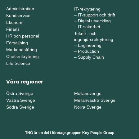
Administration
IT-rekrytering
–
IT-support och drift
Kundservice
–
Digital utveckling
Ekonomi
–
IT-säkerhet
Finans
Teknik- och
HR och personal
ingenjörsrekrytering
Försäljning
–
Engineering
Marknadsföring
–
Production
Chefsrekrytering
–
Supply Chain
Life Science
Våra regioner
Östra Sverige
Mellansverige
Västra Sverige
Mellanvästra Sverige
Södra Sverige
Norra Sverige
TNG är en del i företagsgruppen Key People Group