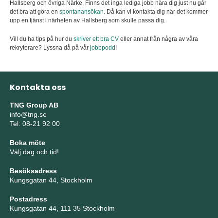
Hallsberg och övriga Närke. Finns det inga lediga jobb nära dig just nu går
det bra att göra en
spontanansökan.
Då kan vi kontakta dig när det kommer
upp en tjänst i närheten av Hallsberg som skulle passa dig.
Vill du ha tips på hur du
skriver ett bra CV
eller annat från några av våra
rekryterare? Lyssna då på vår
jobbpodd
!
Kontakta oss
TNG Group AB
info@tng.se
Tel: 08-21 92 00
Boka möte
Välj dag och tid!
Besöksadress
Kungsgatan 44, Stockholm
Postadress
Kungsgatan 44, 111 35 Stockholm