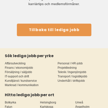
karriärtips och medlemsförmåner.
Tillbaka till lediga jobb
Sök lediga jobb per yrke
Affärsutveckling
Personal / HR-jobb
Finans / ekonomijobb
Projektledning
Försäljning / säljjobb
Teknik / Ingenjörsjobb
IT-support och drift
Transport / logistikjobb
Kundtjänst / kundservice
Underhåll / driftsjobb
Marknad / kommunikation
Hitta lediga jobb per ort
Botkyrka
Helsingborg
Umeå
Falun
Karlskoga
Ängelholm