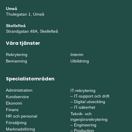
Umeå
Thulegatan 1, Umeå
Skellefteå
Strandgatan 48A, Skellefteå
Våra tjänster
Rekrytering
Interim
Bemanning
Utbildning
Specialistområden
Administration
IT-rekrytering
–
IT-support och drift
Kundservice
–
Digital utveckling
Ekonomi
–
IT-säkerhet
Finans
Teknik- och
HR och personal
ingenjörsrekrytering
Försäljning
–
Engineering
Marknadsföring
–
Production