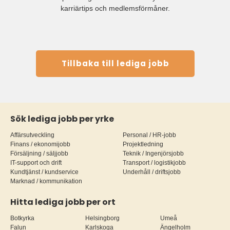
karriärtips och medlemsförmåner.
Tillbaka till lediga jobb
Sök lediga jobb per yrke
Affärsutveckling
Personal / HR-jobb
Finans / ekonomijobb
Projektledning
Försäljning / säljjobb
Teknik / Ingenjörsjobb
IT-support och drift
Transport / logistikjobb
Kundtjänst / kundservice
Underhåll / driftsjobb
Marknad / kommunikation
Hitta lediga jobb per ort
Botkyrka
Helsingborg
Umeå
Falun
Karlskoga
Ängelholm