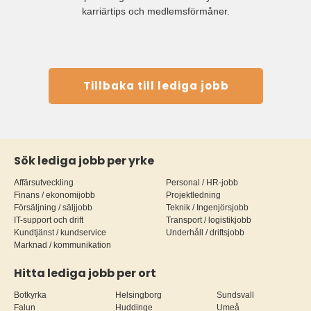
karriärtips och medlemsförmåner.
Tillbaka till lediga jobb
Sök lediga jobb per yrke
Affärsutveckling
Personal / HR-jobb
Finans / ekonomijobb
Projektledning
Försäljning / säljjobb
Teknik / Ingenjörsjobb
IT-support och drift
Transport / logistikjobb
Kundtjänst / kundservice
Underhåll / driftsjobb
Marknad / kommunikation
Hitta lediga jobb per ort
Botkyrka
Helsingborg
Sundsvall
Falun
Huddinge
Umeå