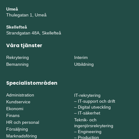
Umeå
Thulegatan 1, Umeå
Skellefteå
Strandgatan 48A, Skellefteå
Våra tjänster
Rekrytering
Interim
Bemanning
Utbildning
Specialistområden
Administration
IT-rekrytering
–
IT-support och drift
Kundservice
–
Digital utveckling
Ekonomi
–
IT-säkerhet
Finans
Teknik- och
HR och personal
ingenjörsrekrytering
Försäljning
–
Engineering
Marknadsföring
–
Production