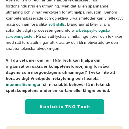
Även för TNG Tech är det snabba teknikskiftet inom
fordonsindustrin en utmaning. Men det är en spännande
utmaning och vi har verktygen för att hjälpa industrin. Genom
kompetensbaserade och objektiva urvalsmetoder kan vi effektivt
mäta och jämföra olika
soft skills
. Bland annat låter vi alla
sökande tidigt i processen genomföra
arbetspsykologiska
screeningtester
. På så sätt lyckas vi hitta ingenjörer och tekniker
med rätt förutsättningar att klara av och bli motiverade av den
snabba tekniska utvecklingen.
Vill du veta mer om hur TNG Tech kan hjälpa din
organisation säkra er kompetensförsörjning för såväl
dagens som morgondagens utmaningar? Tveka inte att
höra av dig! Vi erbjuder rekrytering och flexibla
interimslösningar
när ni snabbt behöver få in teknisk
spetskompetens under en kortare eller längre period.
Kontakta TNG Tech