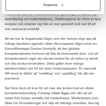
Anpassa
Rapporten nämner också ett pilotprojekt där bland andra Volvo
medverkar och där medarbetarna får genomgå en utbildning i
elektrifiering och batteriladdning. Utbildningarna är i form av fyra
moduler och sträcker sig från en mer generell nivå ned till ett
mer avancerat innehåll.
Att det här är högaktuella frågor som bör hamna högt upp på
många styrelsers agendor råder det knappast något tvivel om.
Konsultföretaget Gartner förutspår att den globala
kompetensbristen kommer att öka de kommande åren, och att
kompetensbrist utgör det största hindret för att införa ny teknik
och öka konkurrenskraften. Detta gäller inom många
teknikområden och hit hör även fordonsindustrin. En sannolik
HR-trend är därför att ”reskilling” och ”upskilling” blir allt mer
prioriterat.
Det finns dock ett krav för att man ska lyckas med en sådan
kompetensutveckling: Företag måste lägga stor vikt vid att
redan från början anställa rätt medarbetare. Medarbetare som
både har förutsättningar och vilja att ständigt utvecklas, lära sig