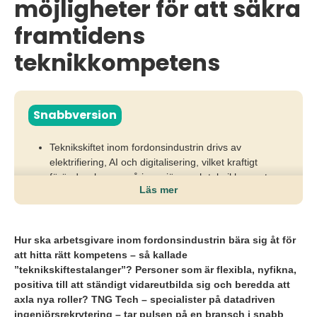
möjligheter för att säkra
framtidens
teknikkompetens
Snabbversion
Teknikskiftet inom fordonsindustrin drivs av
elektrifiering, AI och digitalisering, vilket kraftigt
förändrar kraven på ingenjörs- och teknikkompetens.
Läs mer
När tiotusentals ingenjörer behöver ny kunskap
riskerar företag att hamna efter i omställningen om
kompetensgapet inte täpps till.
Hur ska arbetsgivare inom fordonsindustrin bära sig åt för
att hitta rätt kompetens – så kallade
För att säkra framtiden krävs reskilling, upskilling och
”teknikskiftestalanger”? Personer som är flexibla, nyfikna,
datadriven rekrytering som identifierar talanger med
positiva till att ständigt vidareutbilda sig och beredda att
rätt potential, lärförmåga och förändringsvilja.
axla nya roller? TNG Tech – specialister på datadriven
ingenjörsrekrytering – tar pulsen på en bransch i snabb