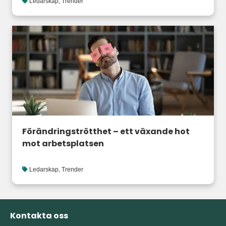
Ledarskap
,
Trender
Förändringströtthet – ett växande hot
mot arbetsplatsen
Ledarskap
,
Trender
Kontakta oss