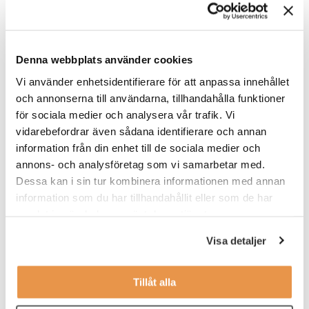
utarbeta mer strukturerade kompetensutvecklingsplaner. Och att
identifiera och täppa igen dagens och framtidens
kompetensgap.
Denna webbplats använder cookies
Återigen framträder ett behov av kompetenslyft inom
digitalisering och AI (Artificiell Intelligens). Det är ett lyft som bör
Vi använder enhetsidentifierare för att anpassa innehållet
ske på olika nivåer både på bredd och djup. Rapportens råd är
och annonserna till användarna, tillhandahålla funktioner
att ta fram kompetensutvecklingsplaner som omfattar företagen
för sociala medier och analysera vår trafik. Vi
som helhet men även nedbrutet på individnivå. Planerna bör
vidarebefordrar även sådana identifierare och annan
utgå från identifierade kompetensbehov, företagens nuvarande
information från din enhet till de sociala medier och
kompetens och gapet däremellan. Även rapporten
Teknikskifte
annons- och analysföretag som vi samarbetar med.
och kompetensomställning i fordonsindustrin
, framtagen av
Business Region Göteborg, lyfter fram utbildning och
Dessa kan i sin tur kombinera informationen med annan
kompetensutveckling som nyckelområden.
information som du har tillhandahållit eller som de har
samlat in när du har använt deras tjänster.
Visa detaljer
Slutsatsen är att fordonsindustrins
samtliga ingenjörer kommer att behöva
kunskapspåfyllning inom de tre
teknikområdena elektrifiering, AI och
Tillåt alla
autonoma fordon.