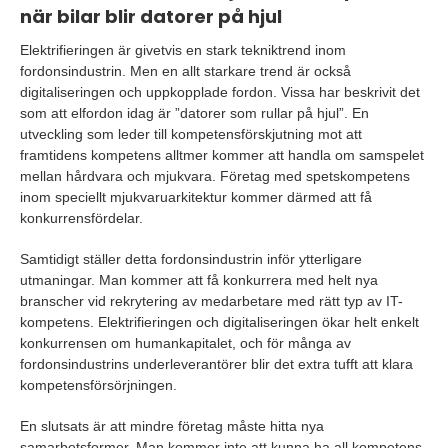
när bilar blir datorer på hjul
Elektrifieringen är givetvis en stark tekniktrend inom
fordonsindustrin. Men en allt starkare trend är också
digitaliseringen och uppkopplade fordon. Vissa har beskrivit det
som att elfordon idag är ”datorer som rullar på hjul”. En
utveckling som leder till kompetensförskjutning mot att
framtidens kompetens alltmer kommer att handla om samspelet
mellan hårdvara och mjukvara. Företag med spetskompetens
inom speciellt mjukvaruarkitektur kommer därmed att få
konkurrensfördelar.
Samtidigt ställer detta fordonsindustrin inför ytterligare
utmaningar. Man kommer att få konkurrera med helt nya
branscher vid rekrytering av medarbetare med rätt typ av IT-
kompetens. Elektrifieringen och digitaliseringen ökar helt enkelt
konkurrensen om humankapitalet, och för många av
fordonsindustrins underleverantörer blir det extra tufft att klara
kompetensförsörjningen.
En slutsats är att mindre företag måste hitta nya
samarbetsformer. Man kommer inte att kunna ha all kompetens