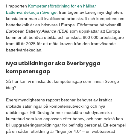
I rapporten
Kompetensförsörjning för en hållbar
batterivärdekedja i Sverig
e
, framtagen av Energimyndigheten,
konstaterar man att kvalificerad arbetskraft och kompetens om
batteriteknik är en bristvara i Europa. Författarna hänvisar till
European Batterry Alliance (EBA)
som uppskattar att Europa
kommer att behöva utbilda och omskola 800 000 arbetstagare
fram till år 2025 för att möta kraven från den framväxande
batterivärdekedjan.
Nya utbildningar ska överbrygga
kompetensgap
Så hur kan vi minska det kompetensgap som finns i Sverige
idag?
Energimyndighetens rapport betonar behovet av kraftigt
utökade satsningar på kompetensutveckling och nya
utbildningar. Ett förslag är mer modulära och dynamiska
kursutbud som kan anpassas efter behov, och som också kan
bli uppgraderingsutbildningar för befintlig personal. Ett exempel
på en sådan utbildning är ”Ingenjör 4.0” – en webbaserad