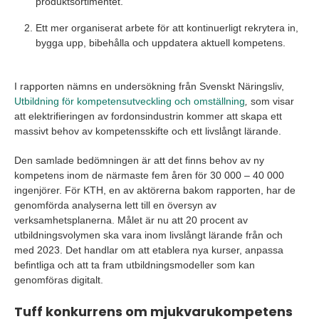
produktsortimentet.
Ett mer organiserat arbete för att kontinuerligt rekrytera in,
bygga upp, bibehålla och uppdatera aktuell kompetens.
I rapporten nämns en undersökning från Svenskt Näringsliv,
Utbildning för kompetensutveckling och omställning
,
som visar
att elektrifieringen av fordonsindustrin kommer att skapa ett
massivt behov av kompetensskifte och ett livslångt lärande.
Den samlade bedömningen är att det finns behov av ny
kompetens inom de närmaste fem åren för 30 000 – 40 000
ingenjörer. För KTH, en av aktörerna bakom rapporten, har de
genomförda analyserna lett till en översyn av
verksamhetsplanerna. Målet är nu att 20 procent av
utbildningsvolymen ska vara inom livslångt lärande från och
med 2023. Det handlar om att etablera nya kurser, anpassa
befintliga och att ta fram utbildningsmodeller som kan
genomföras digitalt.
Tuff konkurrens om mjukvarukompetens