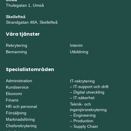
Thulegatan 1, Umeå
Skellefteå
Strandgatan 48A, Skellefteå
Våra tjänster
Rekrytering
Interim
Bemanning
Utbildning
Specialistområden
Administration
IT-rekrytering
–
IT-support och drift
Kundservice
–
Digital utveckling
Ekonomi
–
IT-säkerhet
Finans
Teknik- och
HR och personal
ingenjörsrekrytering
Försäljning
–
Engineering
Marknadsföring
–
Production
Chefsrekrytering
–
Supply Chain