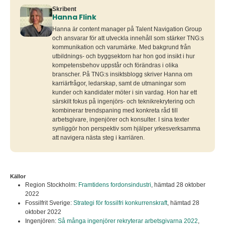
Skribent
Hanna Flink
Hanna är content manager på Talent Navigation Group
och ansvarar för att utveckla innehåll som stärker TNG:s
kommunikation och varumärke. Med bakgrund från
utbildnings- och byggsektorn har hon god insikt i hur
kompetensbehov uppstår och förändras i olika
branscher. På TNG:s insiktsblogg skriver Hanna om
karriärfrågor, ledarskap, samt de utmaningar som
kunder och kandidater möter i sin vardag. Hon har ett
särskilt fokus på ingenjörs- och teknikrekrytering och
kombinerar trendspaning med konkreta råd till
arbetsgivare, ingenjörer och konsulter. I sina texter
synliggör hon perspektiv som hjälper yrkesverksamma
att navigera nästa steg i karriären.
Källor
Region Stockholm:
Framtidens fordonsindustri
,
hämtad 28 oktober
2022
Fossilfrit Sverige:
Strategi för fossilfri konkurrenskraft
,
hämtad 28
oktober 2022
Ingenjören:
Så många ingenjörer rekryterar arbetsgivarna 2022
,