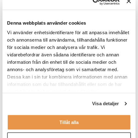
Tiktok
.
Hon menar att mellancheferna är oerhört viktiga eftersom de
Denna webbplats använder cookies
dels är specialister på mellanmänskliga relationer och därmed
skapar lugn, dels att de är fullständigt nödvändiga i den
Vi använder enhetsidentifierare för att anpassa innehållet
omställning som sker runt om i världen just nu. Att de är exakt
och annonserna till användarna, tillhandahålla funktioner
det stöd som medarbetare behöver för att känna trygghet.
för sociala medier och analysera vår trafik. Vi
Särskilt när AI blir utrullat på bred front och tempot accelererar.
vidarebefordrar även sådana identifierare och annan
Med andra ord är mellanchefen viktigare än någonsin och att
information från din enhet till de sociala medier och
unbossing därmed är en kontraproduktiv idé som kommer att
annons- och analysföretag som vi samarbetar med.
hämma innovation och lönsamhet.
Dessa kan i sin tur kombinera informationen med annan
information som du har tillhandahållit eller som de har
Mellanchef? Så behåller du jobbet
samlat in när du har använt deras tjänster.
För dig som arbetar som
Visa detaljer
mellanchef och verkligen trivs
med det kan unbossing-
trenden kännas som ett
Tillåt alla
annalkande hot. Men kom då
ihåg att de flesta ändå ser att
behovet av moderna och