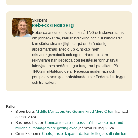
Skribent
Rebecca Hallberg
Rebecca är contentspecialist på TNG och skriver främst
om jobbsökande, karriärutveckling och hur kandidater
kan stärka sina möjligheter på en föränderlig
arbetsmarknad. Med djup kunskap inom
rekryteringsmetodik och egen erfarenhet som
rekryterare har Rebecca god förståelse för hur urval,
intervjuer och bedömningar fungerar i praktiken. På
TNG:s insiktsblogg delar Rebecca guider, tips och
perspektiv som gör jobbsökandet mer fördomsfritt, tryggt
och träffsäkert.
Källor
Bloomberg:
Middle Managers Are Getting Fired More Often
,
hämtad
30 maj 2024
Business Insider:
Companies are 'unbossing' the workplace, and
millennial managers are getting axed
,
hämtad 30 maj 2024
Omni Ekonomi:
Chefstjänster kapas – då kan kollegor sätta din lön
,