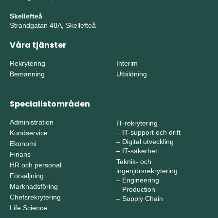
Skellefteå
Strandgatan 48A, Skellefteå
Våra tjänster
Rekrytering
Interim
Bemanning
Utbildning
Specialistområden
Administration
IT-rekrytering
–
IT-support och drift
Kundservice
–
Digital utveckling
Ekonomi
–
IT-säkerhet
Finans
Teknik- och
HR och personal
ingenjörsrekrytering
Försäljning
–
Engineering
Marknadsföring
–
Production
Chefsrekrytering
–
Supply Chain
Life Science