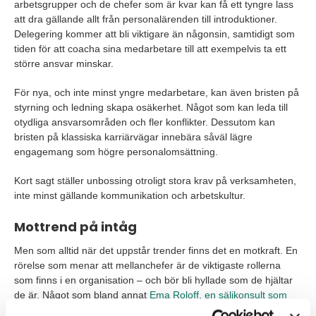
arbetsgrupper och de chefer som är kvar kan få ett tyngre lass
att dra gällande allt från personalärenden till introduktioner.
Delegering kommer att bli viktigare än någonsin, samtidigt som
tiden för att coacha sina medarbetare till att exempelvis ta ett
större ansvar minskar.
För nya, och inte minst yngre medarbetare, kan även bristen på
styrning och ledning skapa osäkerhet. Något som kan leda till
otydliga ansvarsområden och fler konflikter. Dessutom kan
bristen på klassiska karriärvägar innebära såväl lägre
engagemang som högre personalomsättning.
Kort sagt ställer unbossing otroligt stora krav på verksamheten,
inte minst gällande kommunikation och arbetskultur.
Mottrend på intåg
Men som alltid när det uppstår trender finns det en motkraft. En
rörelse som menar att mellanchefer är de viktigaste rollerna
som finns i en organisation – och bör bli hyllade som de hjältar
de är. Något som bland annat
Ema Roloff, en säljkonsult som
går under namnet transformationprincess, lyfter i en video på