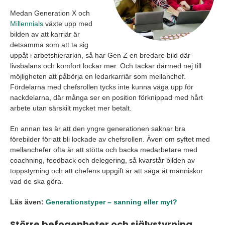
Medan Generation X och
Millennials
växte upp med
bilden av att karriär är
detsamma som att ta sig
uppåt i arbetshierarkin, så har Gen Z en bredare bild där
livsbalans och komfort lockar mer. Och tackar därmed nej till
möjligheten att påbörja en ledarkarriär som mellanchef.
Fördelarna med chefsrollen tycks inte kunna väga upp för
nackdelarna, där många ser en position förknippad med hårt
arbete utan särskilt mycket mer betalt.
En annan tes är att den yngre generationen saknar bra
förebilder för att bli lockade av chefsrollen. Även om syftet med
mellanchefer ofta är att stötta och backa medarbetare med
coachning, feedback och delegering, så kvarstår bilden av
toppstyrning och att chefens uppgift är att säga åt människor
vad de ska göra.
Läs även:
Generationstyper – sanning eller myt?
Större befogenheter och självstyrning