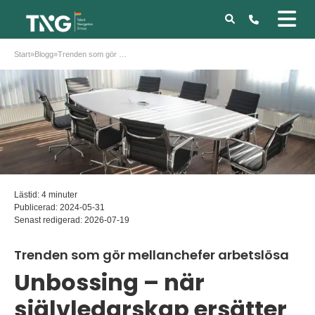
Start
»
Blogg
»
Trenden som gör mellanchefer arbetslösa
Lästid: 4 minuter
Publicerad:
2024-05-31
Senast redigerad:
2026-07-19
Trenden som gör mellanchefer arbetslösa
Unbossing – när
självledarskap ersätter