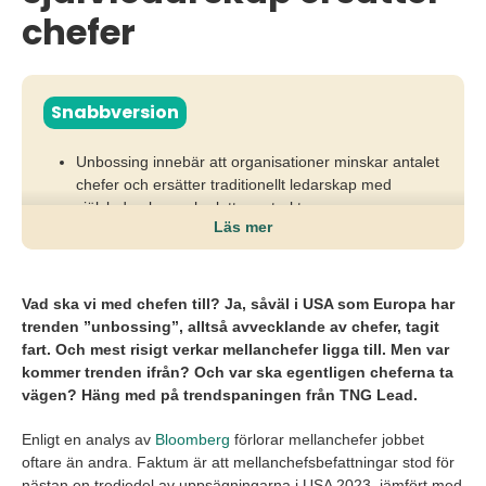
chefer
Snabbversion
Unbossing innebär att organisationer minskar antalet
chefer och ersätter traditionellt ledarskap med
självledarskap och plattare strukturer.
Läs mer
Det påverkar särskilt mellanchefer genom ökad
utsatthet, högre krav och färre karriärvägar, men kan
också skapa osäkerhet och brist på stöd för
Vad ska vi med chefen till? Ja, såväl i USA som Europa har
medarbetare.
trenden ”unbossing”, alltså avvecklande av chefer, tagit
fart. Och mest risigt verkar mellanchefer ligga till. Men var
Företag behöver balansera självstyrning med tydligt
kommer trenden ifrån? Och var ska egentligen cheferna ta
ledarskap och utveckla moderna chefer som skapar
vägen? Häng med på trendspaningen från TNG Lead.
trygghet, kultur och riktning i förändring.
Enligt en analys av
Bloomberg
förlorar mellanchefer jobbet
oftare än andra. Faktum är att mellanchefsbefattningar stod för
nästan en tredjedel av uppsägningarna i USA 2023, jämfört med