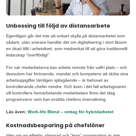
Unbossing till följd av distansarbete
Egentligen går det inte att enbart skylla på distansarbetet som
sådant, utan snarare handlar det om digitalisering i stort liksom
en ökad tillit i arbetslivet, som medverkat till att göra traditionellt
ledarskap ”överflödigt”.
För när medarbetarna kan arbeta remote från valfri plats – och
dessutom har förtroende, mandat och kompetens att sköta sina
arbetsuppgifter tämligen självgående – är behovet av
kontrollerande chefer mindre. Och även i det fall arbetsgivaren
vill kontrollera hemarbetande medarbetare finns det idag
programvaror som kan ersätta chefens övervakning.
Läs även:
Work-life Blend – omtag för hybridarbetet
Kostnadsbesparing på chefslöner
Idén om en effektiv, slimmad och ”lean” organisation är inte