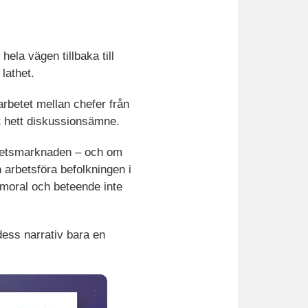
ela vägen tillbaka till
lathet.
rbetet mellan chefer från
t hett diskussionsämne.
etsmarknaden – och om
arbetsföra befolkningen i
tsmoral och beteende inte
dess narrativ bara en