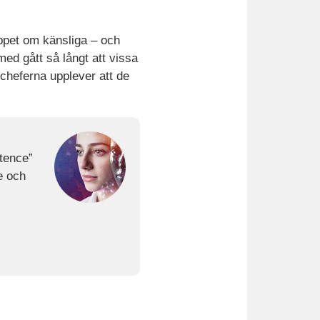
ppet om känsliga – och
 med gått så långt att vissa
 cheferna upplever att de
tence”
e och