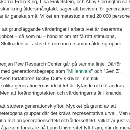
skarna Eden King, Lisa Finkelstein, och Abby Corrington så
skar kring åldersmångfald, säger att bevisen för generation
ar är ganska små. Vilket en metastudie med 20 000 personer
am att grundläggande värderingar i arbetslivet är desamma
å jobbet – då som nu – handlar om att få rätt stimulans,
. Skillnaden är faktiskt större inom samma åldersgrupper
edjan Pew Research Center går på samma linje. Därför
ta med generationsbegrepp som ”
Millennials
” och ”Gen Z”.
ven författaren Bobby Duffy skriver i sin bok
e olika generationernas identitet är flytande och förändras
e. Men att förändringstakten och värderingarna är liknande.
 att studera generationsklyftor. Mycket på grund av att
eterogena grupper där det krävs representativa urval. Men de
lja mellan generationseffekt och ålderseffekt, vilket är just 
fråga som forskare på Lund Universitet lyft fram, där de me