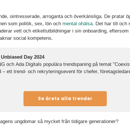
nde, ointresserade, arroganta och överkänsliga. De pratar ö
nen som politik, sex, lön och
mental ohälsa
. Det har till och
derar vett och etikettutbildningar i sin onboarding, eftersom
aknar social kompetens.
n Unbiased Day 2024
NG och Ada Digitals populära trendspaning på temat ”Coexis
– ett trend- och rekryteringsevent för chefer, företagsledar
Se årets alla trender
 dagens ungdomar så mycket från tidigare generationer?