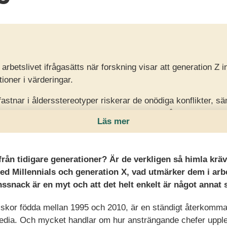
rbetslivet ifrågasätts när forskning visar att generation Z i
tioner i värderingar.
fastnar i åldersstereotyper riskerar de onödiga konflikter, 
gheter i takt med att fler generationer möts på arbetsmarkn
Läs mer
r om att skifta perspektiv, bryta fördomar och leda mer in
de är – samtidigt som vi utvecklar samspelet mellan människ
 från tidigare generationer? Är de verkligen så himla krä
ed Millennials och generation X, vad utmärker dem i arb
onssnack är en myt och att det helt enkelt är något annat
iskor födda mellan 1995 och 2010, är en ständigt återkomma
dia. Och mycket handlar om hur ansträngande chefer uppleve