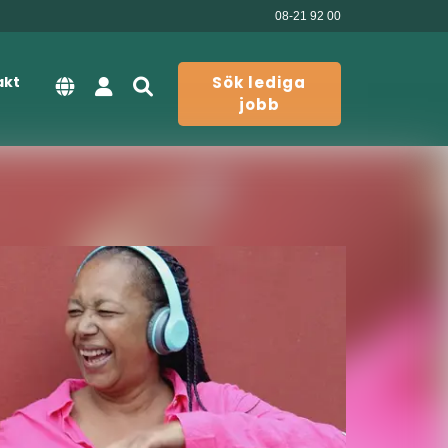
08-21 92 00
akt
Sök lediga
jobb