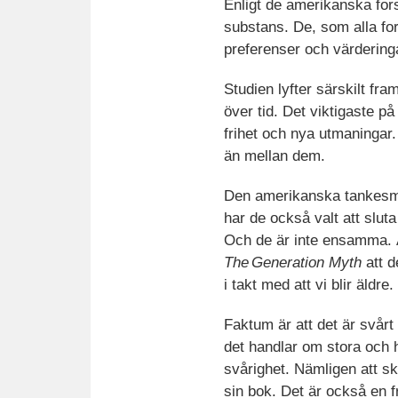
Enligt de amerikanska for
substans. De, som alla for
preferenser och värdering
Studien lyfter särskilt fr
över tid. Det viktigaste p
frihet och nya utmaningar
än mellan dem.
Den amerikanska tankesm
har de också valt att slu
Och de är inte ensamma. Ä
The Generation Myth
att d
i takt med att vi blir äldr
Faktum är att det är svårt
det handlar om stora och h
svårighet. Nämligen att ski
sin bok. Det är också en 