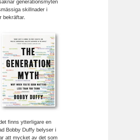
 saknar generationsmyten
smässiga skillnader i
 bekräftar.
t finns ytterligare en
vad Bobby Duffy belyser i
nar att mycket av det som