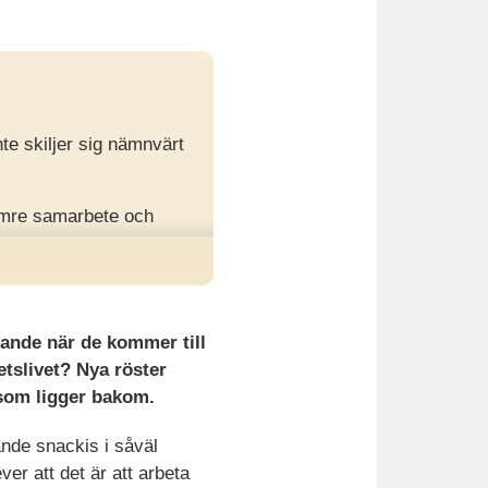
nte skiljer sig nämnvärt
sämre samarbete och
aden.
kluderande genom att
a, teknik och AI.
vande när de kommer till
etslivet? Nya röster
 som ligger bakom.
nde snackis i såväl
r att det är att arbeta