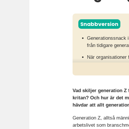
Snabbversion
Generationssnack i a
från tidigare genera
När organisationer 
missade affärsmöjli
Vägen framåt handla
möta individer där 
Vad skiljer generation Z
kritan? Och hur är det m
hävdar att allt generati
Generation Z, alltså männ
arbetslivet som branschme