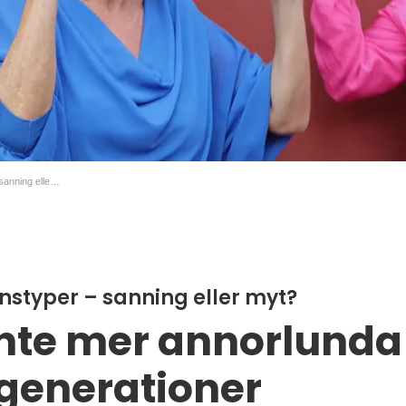
Trend: Generationstyper – sanning eller myt?
nstyper – sanning eller myt?
inte mer annorlunda
 generationer