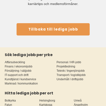
karriärtips och medlemsförmåner.
Tillbaka till lediga jobb
Sök lediga jobb per yrke
Affärsutveckling
Personal / HR-jobb
Finans / ekonomijobb
Projektledning
Försäljning / säljjobb
Teknik / Ingenjörsjobb
IT-support och drift
Transport / logistikjobb
Kundtjänst / kundservice
Underhåll / driftsjobb
Marknad / kommunikation
Hitta lediga jobb per ort
Botkyrka
Helsingborg
Umeå
Falun
Karlskoga
Ängelholm