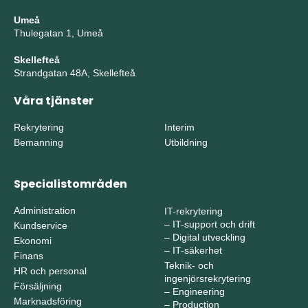
Umeå
Thulegatan 1, Umeå
Skellefteå
Strandgatan 48A, Skellefteå
Våra tjänster
Rekrytering
Interim
Bemanning
Utbildning
Specialistområden
Administration
IT-rekrytering
–
IT-support och drift
Kundservice
–
Digital utveckling
Ekonomi
–
IT-säkerhet
Finans
Teknik- och
HR och personal
ingenjörsrekrytering
Försäljning
–
Engineering
Marknadsföring
–
Production