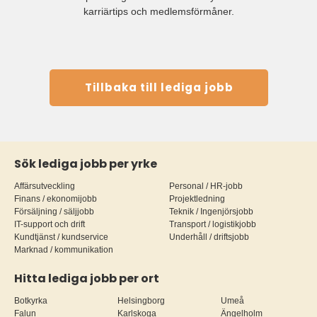
karriärtips och medlemsförmåner.
Tillbaka till lediga jobb
Sök lediga jobb per yrke
Affärsutveckling
Personal / HR-jobb
Finans / ekonomijobb
Projektledning
Försäljning / säljjobb
Teknik / Ingenjörsjobb
IT-support och drift
Transport / logistikjobb
Kundtjänst / kundservice
Underhåll / driftsjobb
Marknad / kommunikation
Hitta lediga jobb per ort
Botkyrka
Helsingborg
Umeå
Falun
Karlskoga
Ängelholm