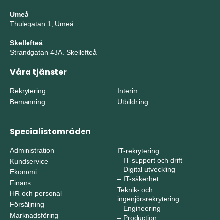
Umeå
Thulegatan 1, Umeå
Skellefteå
Strandgatan 48A, Skellefteå
Våra tjänster
Rekrytering
Interim
Bemanning
Utbildning
Specialistområden
Administration
IT-rekrytering
–
IT-support och drift
Kundservice
–
Digital utveckling
Ekonomi
–
IT-säkerhet
Finans
Teknik- och
HR och personal
ingenjörsrekrytering
Försäljning
–
Engineering
Marknadsföring
–
Production