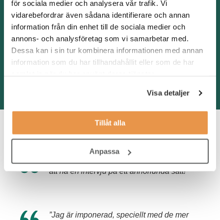
för sociala medier och analysera vår trafik. Vi
IT-support och drift
vidarebefordrar även sådana identifierare och annan
information från din enhet till de sociala medier och
Digital utveckling
annons- och analysföretag som vi samarbetar med.
Dessa kan i sin tur kombinera informationen med annan
IT-säkerhet
information som du har tillhandahållit eller som de har
samlat in när du har använt deras tjänster.
Life Science
Visa detaljer
Tillåt alla
Så säger kandidaterna
Anpassa
”Mycket effektivt och givande, de var roligt
att ha en intervju på ett annorlunda sätt!”
”Jag är imponerad, speciellt med de mer