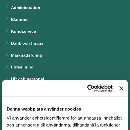
Administration
Ekonomi
Kundservice
Bank och finans
Marknadsföring
Försäljning
HR och personal
Chefsrekrytering
Ingenjörsrekrytering
Denna webbplats använder cookies
Produktion
Vi använder enhetsidentifierare för att anpassa innehållet
och annonserna till användarna, tillhandahålla funktioner
Inköp och logistik