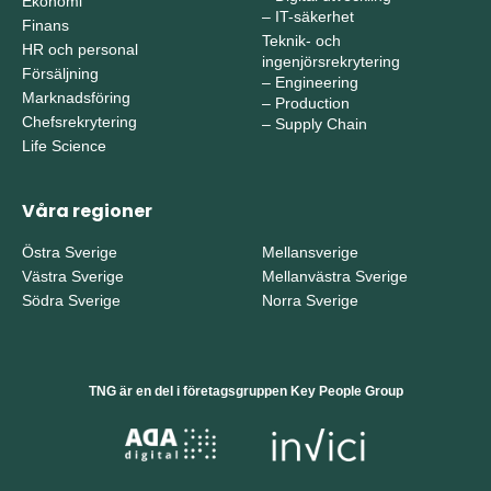
Ekonomi
–
IT-säkerhet
Finans
Teknik- och
HR och personal
ingenjörsrekrytering
Försäljning
–
Engineering
Marknadsföring
–
Production
Chefsrekrytering
–
Supply Chain
Life Science
Våra regioner
Östra Sverige
Mellansverige
Västra Sverige
Mellanvästra Sverige
Södra Sverige
Norra Sverige
TNG är en del i företagsgruppen Key People Group