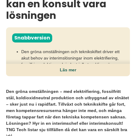
kan en konsult vara
lösningen
Snabbversion
Den gröna omställningen och teknikskiftet driver ett
akut behov av interimslösningar inom elektrifiering,
fossilfri produktion och industriell utveckling när
Läs mer
kompetensbrist bromsar tillväxt.
Utan snabb tillgång till rätt teknisk kompetens riskerar
företag försenade projekt, tappad innovationskraft
Den gröna omställningen – med elektrifiering, fossilfritt
och stora intäktsförluster i en redan pressad
stål, koldioxidneutral produktion och utbyggnad av elnätet
omställning.
– sker just nu i rapidfart. Tillväxt och teknikskifte går fort,
men kompetensresurserna hänger inte med, och många
Interimschefer och teknikkonsulter ger snabb effekt,
företag tappar fart när den tekniska kompetensen saknas.
flexibilitet och ledarskap som säkrar leverans, håller
Lösningen? Hyr in en interimschef eller interimskonsult!
tempot uppe och möjliggör en hållbar omställning.
TNG Tech listar sju tillfällen då det kan vara en särskilt bra