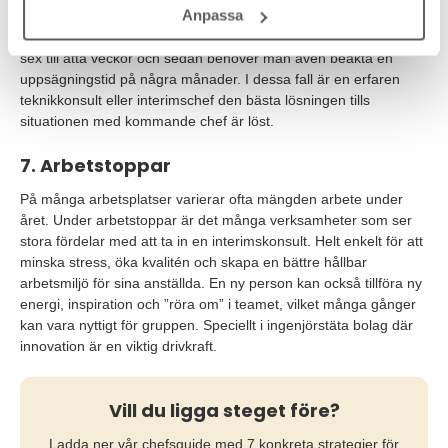
Anpassa
vid uppsägningar och sjukskrivningar. Allt för att inte tappa fart
eller få produktionsstopp. En chefsrekrytering tar i genomsnitt
sex till åtta veckor och sedan behöver man även beakta en
uppsägningstid på några månader. I dessa fall är en erfaren
teknikkonsult eller interimschef den bästa lösningen tills
situationen med kommande chef är löst.
7. Arbetstoppar
På många arbetsplatser varierar ofta mängden arbete under
året. Under arbetstoppar är det många verksamheter som ser
stora fördelar med att ta in en interimskonsult. Helt enkelt för att
minska stress, öka kvalitén och skapa en bättre hållbar
arbetsmiljö för sina anställda. En ny person kan också tillföra ny
energi, inspiration och ”röra om” i teamet, vilket många gånger
kan vara nyttigt för gruppen. Speciellt i ingenjörstäta bolag där
innovation är en viktig drivkraft.
Vill du ligga steget före?
Ladda ner vår chefsguide med 7 konkreta strategier för