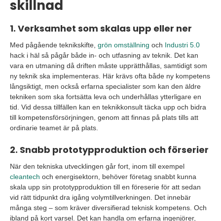
skillnad
1. Verksamhet som skalas upp eller ner
Med pågående teknikskifte,
grön omställning
och
Industri 5.0
hack i häl så pågår både in- och utfasning av teknik. Det kan
vara en utmaning då driften måste upprätthållas, samtidigt som
ny teknik ska implementeras. Här krävs ofta både ny kompetens
långsiktigt, men också erfarna specialister som kan den äldre
tekniken som ska fortsätta leva och underhållas ytterligare en
tid. Vid dessa tillfällen kan en teknikkonsult täcka upp och bidra
till kompetensförsörjningen, genom att finnas på plats tills att
ordinarie teamet är på plats.
2. Snabb prototypproduktion och förserier
När den tekniska utvecklingen går fort, inom till exempel
cleantech
och energisektorn, behöver företag snabbt kunna
skala upp sin prototypproduktion till en föreserie för att sedan
vid rätt tidpunkt dra igång volymtillverkningen. Det innebär
många steg – som kräver diversifierad teknisk kompetens. Och
ibland på kort varsel. Det kan handla om erfarna ingenjörer,