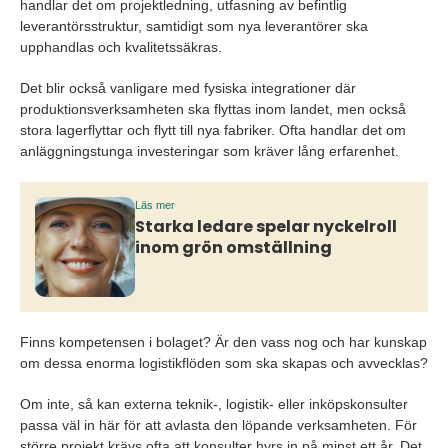
handlar det om projektledning, utfasning av befintlig
leverantörsstruktur, samtidigt som nya leverantörer ska
upphandlas och kvalitetssäkras.
Det blir också vanligare med fysiska integrationer där
produktionsverksamheten ska flyttas inom landet, men också
stora lagerflyttar och flytt till nya fabriker. Ofta handlar det om
anläggningstunga investeringar som kräver lång erfarenhet.
Läs mer
Starka ledare spelar nyckelroll
inom grön omställning
Finns kompetensen i bolaget? Är den vass nog och har kunskap
om dessa enorma logistikflöden som ska skapas och avvecklas?
Om inte, så kan externa teknik-, logistik- eller inköpskonsulter
passa väl in här för att avlasta den löpande verksamheten. För
större projekt krävs ofta att konsulter hyrs in på minst ett år. Det