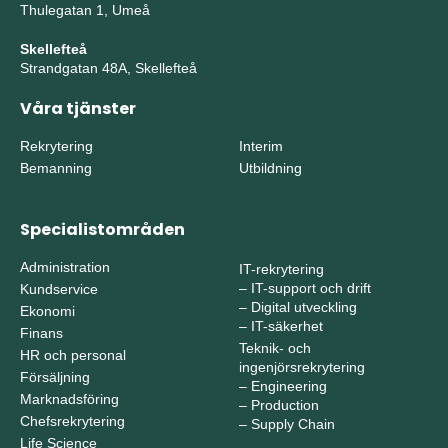
Thulegatan 1, Umeå
Skellefteå
Strandgatan 48A, Skellefteå
Våra tjänster
Rekrytering
Interim
Bemanning
Utbildning
Specialistområden
Administration
IT-rekrytering
–
IT-support och drift
Kundservice
–
Digital utveckling
Ekonomi
–
IT-säkerhet
Finans
Teknik- och
HR och personal
ingenjörsrekrytering
Försäljning
–
Engineering
Marknadsföring
–
Production
Chefsrekrytering
–
Supply Chain
Life Science