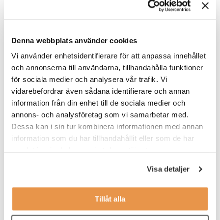
Vi rekryterar just nu
Senior Produktionsingenjör till Crane AB
Denna webbplats använder cookies
Botkyrka
Vi använder enhetsidentifierare för att anpassa innehållet
Utvecklare till Pronomic i Sollentuna, Stockholm
och annonserna till användarna, tillhandahålla funktioner
Sollentuna
för sociala medier och analysera vår trafik. Vi
vidarebefordrar även sådana identifierare och annan
Technical writer till Scanreco AB i Stockholm
information från din enhet till de sociala medier och
annons- och analysföretag som vi samarbetar med.
Stockholm
Dessa kan i sin tur kombinera informationen med annan
information som du har tillhandahållit eller som de har
Alla lediga jobb
samlat in när du har använt deras tjänster.
Visa detaljer
Tillåt alla
6. Uppsägningar eller sjukskrivningar
En av de vanligaste förfrågningarna på interimskonsulter sker