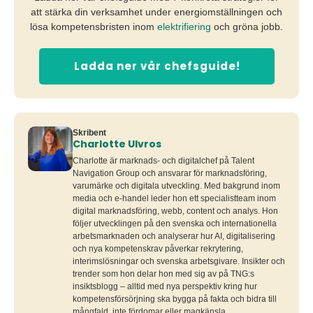
att stärka din verksamhet under energiomställningen och
lösa kompetensbristen inom
elektrifiering
och gröna jobb.
Ladda ner vår chefsguide!
Skribent
Charlotte Ulvros
Charlotte är marknads- och digitalchef på Talent
Navigation Group och ansvarar för marknadsföring,
varumärke och digitala utveckling. Med bakgrund inom
media och e-handel leder hon ett specialistteam inom
digital marknadsföring, webb, content och analys. Hon
följer utvecklingen på den svenska och internationella
arbetsmarknaden och analyserar hur AI, digitalisering
och nya kompetenskrav påverkar rekrytering,
interimslösningar och svenska arbetsgivare. Insikter och
trender som hon delar hon med sig av på TNG:s
insiktsblogg – alltid med nya perspektiv kring hur
kompetensförsörjning ska bygga på fakta och bidra till
mångfald, inte fördomar eller magkänsla.