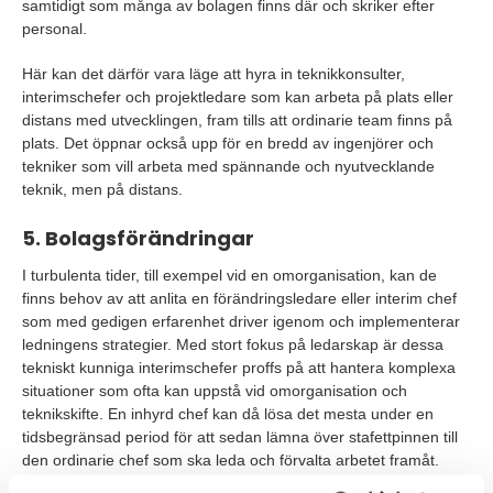
samtidigt som många av bolagen finns där och skriker efter
personal.
Här kan det därför vara läge att hyra in teknikkonsulter,
interimschefer och projektledare som kan arbeta på plats eller
distans med utvecklingen, fram tills att ordinarie team finns på
plats. Det öppnar också upp för en bredd av ingenjörer och
tekniker som vill arbeta med spännande och nyutvecklande
teknik, men på distans.
5. Bolagsförändringar
I turbulenta tider, till exempel vid en omorganisation, kan de
finns behov av att anlita en förändringsledare eller interim chef
som med gedigen erfarenhet driver igenom och implementerar
ledningens strategier. Med stort fokus på ledarskap är dessa
tekniskt kunniga interimschefer proffs på att hantera komplexa
situationer som ofta kan uppstå vid omorganisation och
teknikskifte. En inhyrd chef kan då lösa det mesta under en
tidsbegränsad period för att sedan lämna över stafettpinnen till
den ordinarie chef som ska leda och förvalta arbetet framåt.