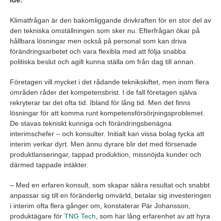
idé.
Klimatfrågan är den bakomliggande drivkraften för en stor del av
den tekniska omställningen som sker nu. Efterfrågan ökar på
hållbara lösningar men också på personal som kan driva
förändringsarbetet och vara flexibla med att följa snabba
politiska beslut och agilt kunna ställa om från dag till annan.
Företagen vill mycket i det rådande teknikskiftet, men inom flera
områden råder det kompetensbrist. I de fall företagen själva
rekryterar tar det ofta tid. Ibland för lång tid. Men det finns
lösningar för att komma runt kompetensförsörjningsproblemet.
De stavas tekniskt kunniga och förändringsbenägna
interimschefer – och konsulter. Initialt kan vissa bolag tycka att
interim verkar dyrt. Men ännu dyrare blir det med försenade
produktlanseringar, tappad produktion, missnöjda kunder och
därmed tappade intäkter.
– Med en erfaren konsult, som skapar säkra resultat och snabbt
anpassar sig till en föränderlig omvärld, betalar sig investeringen
i interim ofta flera gånger om, konstaterar Pär Johansson,
produktägare för
TNG Tech
, som har lång erfarenhet av att hyra