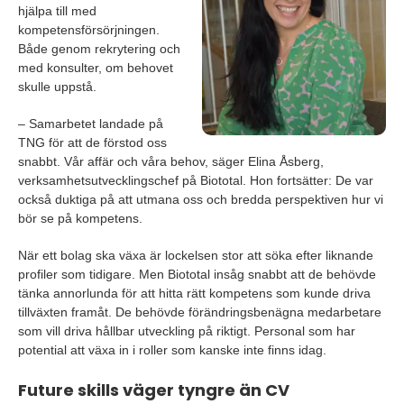
hjälpa till med
kompetensförsörjningen.
Både genom rekrytering och
med konsulter, om behovet
skulle uppstå.
– Samarbetet landade på
TNG för att de förstod oss
snabbt. Vår affär och våra behov, säger Elina Åsberg,
verksamhetsutvecklingschef på Biototal. Hon fortsätter: De var
också duktiga på att utmana oss och bredda perspektiven hur vi
bör se på kompetens.
När ett bolag ska växa är lockelsen stor att söka efter liknande
profiler som tidigare. Men Biototal insåg snabbt att de behövde
tänka annorlunda för att hitta rätt kompetens som kunde driva
tillväxten framåt. De behövde förändringsbenägna medarbetare
som vill driva hållbar utveckling på riktigt. Personal som har
potential att växa in i roller som kanske inte finns idag.
Future skills väger tyngre än CV