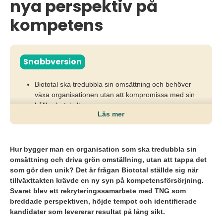
nya perspektiv på
kompetens
Snabbversion
Biototal ska tredubbla sin omsättning och behöver
växa organisationen utan att kompromissa med sin
hållbarhetskultur.
Läs mer
När tillväxttakten kräver fler affärsansvariga, chefer
och specialister räcker det inte med ett traditionellt
rekryteringssätt.
Hur bygger man en organisation som ska tredubbla sin
omsättning och driva grön omställning, utan att tappa det
Biototal valde TNG för att de förstod affären snabbt,
som gör den unik? Det är frågan Biototal ställde sig när
breddade kompetenssynen och rekryterade
tillväxttakten krävde en ny syn på kompetensförsörjning.
datadrivet, med träffsäkra tillsättningar som resultat.
Svaret blev ett rekryteringssamarbete med TNG som
breddade perspektiven, höjde tempot och identifierade
kandidater som levererar resultat på lång sikt.