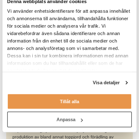
Denna webbplats använder cookies
Vi använder enhetsidentifierare för att anpassa innehållet
och annonserna till användarna, tillhandahålla funktioner
för sociala medier och analysera vår trafik. Vi
vidarebefordrar även sådana identifierare och annan
information från din enhet till de sociala medier och
annons- och analysföretag som vi samarbetar med.
Dessa kan i sin tur kombinera informationen med annan
information som du har tillhandahållit eller som de har
Om
Biototal
samlat in när du har använt deras tjänster.
Biototal Group arbetar för att utveckla ekonomiska värden
Visa detaljer
och miljönytta ur resurser som andra anser förbrukade.
Genom att återanvända, återvinna och förädla material
för att sedan föra tillbaka dem till kretsloppet bidrar
Tillåt alla
bolaget till ett långsiktigt hållbart samhälle.
Företaget erbjuder produkter för ökad bördighet,
Anpassa
markåterställning genom deponikonstruktion och
deponitäckning, tjänster inom miljönytta samt egen
produktion av bland annat toppjord och förädling av