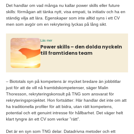
Det handlar om vad många nu kallar power skills eller future
skills: förmågan att tänka nytt, visa empati, ta initiativ och ha en
ständig vilja att lära. Egenskaper som inte alltid syns i ett CV
men som avgör om en rekrytering lyckas på lång sikt.
Läs mer
Power skills – den dolda nyckeln
till framtidens team
– Biototals syn på kompetens är mycket bredare än jobbtitlar
just för att de vill nå framtidskompetenser, säger Malin
Thoresson, rekryteringskonsult på TNG som ansvarat för
rekryteringsprojektet. Hon fortsätter: Här handlar det inte om att
ha traditionella profiler för att bidra, utan rätt kompetens,
potential och ett genuint intresse för hållbarhet. Det väger helt
klart tyngre än ett CV som verkar ”rätt”.
Det är en syn som TNG delar. Datadrivna metoder och ett