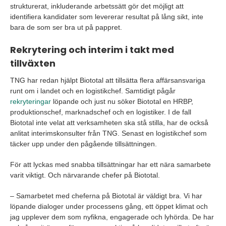
strukturerat, inkluderande arbetssätt gör det möjligt att
identifiera kandidater som levererar resultat på lång sikt, inte
bara de som ser bra ut på pappret.
Rekrytering och interim i takt med
tillväxten
TNG har redan hjälpt Biototal att tillsätta flera affärsansvariga
runt om i landet och en logistikchef. Samtidigt pågår
rekryteringar
löpande och just nu söker Biototal en HRBP,
produktionschef, marknadschef och en logistiker. I de fall
Biototal inte velat att verksamheten ska stå stilla, har de också
anlitat interimskonsulter från TNG. Senast en logistikchef som
täcker upp under den pågående tillsättningen.
För att lyckas med snabba tillsättningar har ett nära samarbete
varit viktigt. Och närvarande chefer på Biototal.
– Samarbetet med cheferna på Biototal är väldigt bra. Vi har
löpande dialoger under processens gång, ett öppet klimat och
jag upplever dem som nyfikna, engagerade och lyhörda. De har