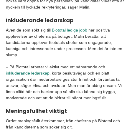
också varit öppna för nya perspektiv på kandidater vilket ofta är
nyckeln till lyckade rekryteringar, säger Malin.
Inkluderande ledarskap
Även de som sökt sig till
Biototal lediga jobb
har positiva
upplevelser av cheferna på bolaget. Malin berättar att
kandidaterna upplever Biototals chefer som engagerade,
kunniga och intresserade under processen. Men det är inte en
slump.
– På Biototal arbetar vi aktivt med ett närvarande och
inkluderande ledarskap
, korta beslutsvägar och en platt
organisation där medarbetare ges stor frihet och förväntas ta
ansvar, säger Elina och avslutar: Men man är aldrig ensam. Vi
finns alltid här och backar upp så alla ska känna sig trygga,
motiverade och vet att de bidrar till något meningsfullt.
Meningsfullhet viktigt
Ordet meningsfullt återkommer, från cheferna på Biototal och
från kandidaterna som söker sig dit.