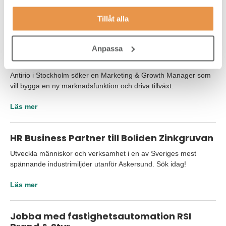
Läs mer
Tillåt alla
Marketing and growth manager, Antirio i
Anpassa
Stockholm
Antirio i Stockholm söker en Marketing & Growth Manager som
vill bygga en ny marknadsfunktion och driva tillväxt.
Läs mer
HR Business Partner till Boliden Zinkgruvan
Utveckla människor och verksamhet i en av Sveriges mest
spännande industrimiljöer utanför Askersund. Sök idag!
Läs mer
Jobba med fastighetsautomation RSI