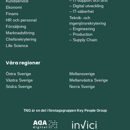
–
IT-support och drift
Kundservice
–
Digital utveckling
Ekonomi
–
IT-säkerhet
Finans
Teknik- och
HR och personal
ingenjörsrekrytering
Försäljning
–
Engineering
Marknadsföring
–
Production
Chefsrekrytering
–
Supply Chain
Life Science
Våra regioner
Östra Sverige
Mellansverige
Västra Sverige
Mellanvästra Sverige
Södra Sverige
Norra Sverige
TNG är en del i företagsgruppen Key People Group