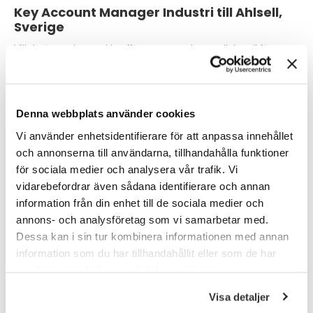
Key Account Manager Industri till Ahlsell,
Sverige
Vill du äga och utveckla affärer som spelar en viktig roll för
Sveriges totalförsvar – från anbud till långsiktig leverans?
Läs mer
Denna webbplats använder cookies
Arbetsledare till Adriansson Mark och
Vi använder enhetsidentifierare för att anpassa innehållet
Anläggning
och annonserna till användarna, tillhandahålla funktioner
för sociala medier och analysera vår trafik. Vi
Vill du växa in i en arbetsledande roll inom mark och anläggning
vidarebefordrar även sådana identifierare och annan
hos ett stabilt och expansivt företag i Örebro?
information från din enhet till de sociala medier och
Läs mer
annons- och analysföretag som vi samarbetar med.
Dessa kan i sin tur kombinera informationen med annan
information som du har tillhandahållit eller som de har
Dansktalande Kundservicemedarbetare i
samlat in när du har använt deras tjänster.
Göteborg
Vill du arbeta i en varierad roll där kundservice, orderhantering
Visa detaljer
och logistik möts?