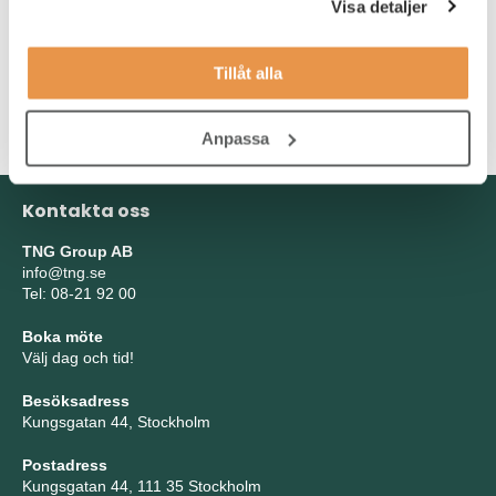
Som person är du kommunikativ och lyhörd. Då du kommer att
Visa detaljer
ha ett övergripande ansvar för produktionen under ditt skift och
samtidigt kunna hoppa in och jobba operativt tillsammans med
ditt team behöver du vara effektiv i ditt arbetssätt. Du är
Tillåt alla
noggrann och strukturerad och gillar en varierad vardag då
ändrade prioriteringar plötsligt kan kasta om dagen.
Anpassa
Kontakta oss
TNG Group AB
info@tng.se
Tel: 08-21 92 00
Boka möte
Välj dag och tid!
Besöksadress
Kungsgatan 44, Stockholm
Postadress
Kungsgatan 44, 111 35 Stockholm