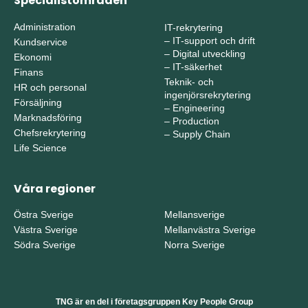
Specialistområden
Administration
IT-rekrytering
–
IT-support och drift
Kundservice
–
Digital utveckling
Ekonomi
–
IT-säkerhet
Finans
Teknik- och
HR och personal
ingenjörsrekrytering
Försäljning
–
Engineering
Marknadsföring
–
Production
Chefsrekrytering
–
Supply Chain
Life Science
Våra regioner
Östra Sverige
Mellansverige
Västra Sverige
Mellanvästra Sverige
Södra Sverige
Norra Sverige
TNG är en del i företagsgruppen Key People Group