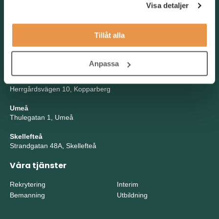
Stampgatan 14, Göteborg
Visa detaljer
Malmö
Stortorget 11, Malmö
Tillåt alla
Örebro
Kungsgatan 8, Örebro
Anpassa
Kopparberg
Herrgårdsvägen 10, Kopparberg
Umeå
Thulegatan 1, Umeå
Skellefteå
Strandgatan 48A, Skellefteå
Våra tjänster
Rekrytering
Interim
Bemanning
Utbildning