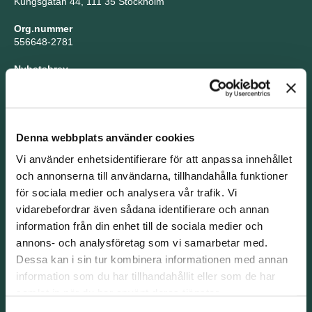
Kungsgatan 44, 111 35 Stockholm
Org.nummer
556648-2781
Nyhetsbrev
Sitemap
Integritetspolicy
Tillgänglighet
Whistleblowing
Denna webbplats använder cookies
© 2026 TNG
Vi använder enhetsidentifierare för att anpassa innehållet
och annonserna till användarna, tillhandahålla funktioner
för sociala medier och analysera vår trafik. Vi
vidarebefordrar även sådana identifierare och annan
information från din enhet till de sociala medier och
Våra kontor
annons- och analysföretag som vi samarbetar med.
Dessa kan i sin tur kombinera informationen med annan
Stockholm
information som du har tillhandahållit eller som de har
Kungsgatan 44, Stockholm
samlat in när du har använt deras tjänster.
Göteborg