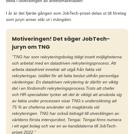
delta i utvecklingen av arbetsmarknaden.
I år är det fjärde gången som JobTech-priset delas ut till företag
som juryn anser står ut i mängden.
Motiveringen! Det säger JobTech-
juryn om TNG
”TNG har som rekryteringsbolag tidigt insett möjligheterna
och arbetat med en datadriven rekryteringsprocess.
Att
arbeta datadrivet innebär att utgå från fakta vid
rekryteringar, istället för att fatta beslut utifrån personliga
värderingar. En datadriven rekrytering är därför en viktig
del i en fördomsfri rekryteringsprocess.Trots att chefer
och HR-specialister tycker att det är viktigt att använda sig
av fakta under processen visar TNG:s undersökning att
75 % av cheferna använder sin magkänsla vid
rekryteringen. TNG har också bidragit till utvecklingen av
världens första intervjurobot, Tengai. Tengai finns numera
i ett eget bolag och var en av kandidaterna till JobTech-
priset 2022.”