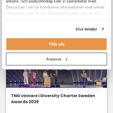
annons- och analysföretag som vi samarbetar med.
Dessa kan i sin tur kombinera informationen med annan
Rekryteringstester är inte perfekta.
information som du har tillhandahållit eller som de har
Magkänslan är sämre.
samlat in när du har använt deras tjänster.
Visa detaljer
Nytt från TNG
Tillåt alla
Anpassa
TNG vinnare i Diversity Charter Sweden
Awards 2025