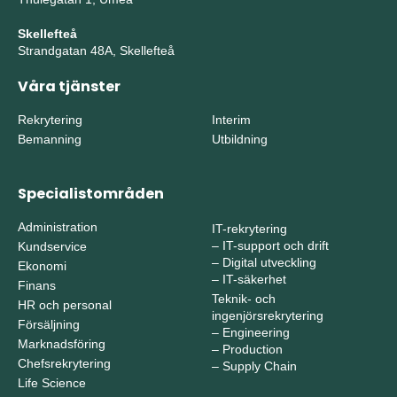
Skellefteå
Strandgatan 48A, Skellefteå
Våra tjänster
Rekrytering
Interim
Bemanning
Utbildning
Specialistområden
Administration
IT-rekrytering
–
IT-support och drift
Kundservice
–
Digital utveckling
Ekonomi
–
IT-säkerhet
Finans
Teknik- och
HR och personal
ingenjörsrekrytering
Försäljning
–
Engineering
Marknadsföring
–
Production
Chefsrekrytering
–
Supply Chain
Life Science