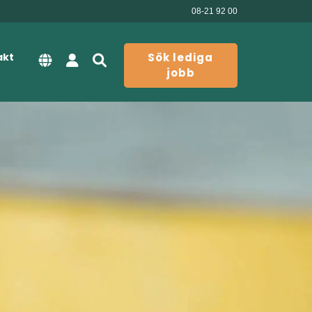
08-21 92 00
akt
Sök lediga
jobb