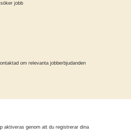
söker jobb
 kontaktad om relevanta jobberbjudanden
p aktiveras genom att du registrerar dina