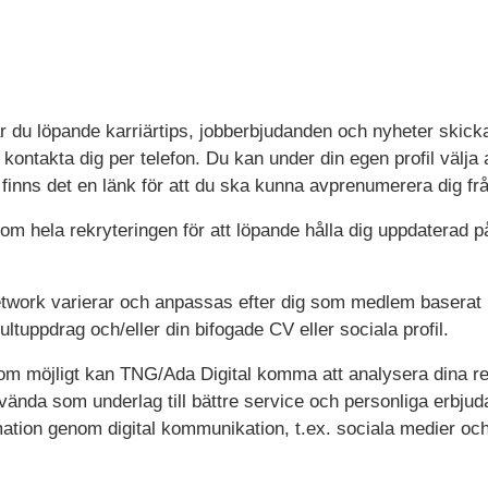
u löpande karriärtips, jobberbjudanden och nyheter skickade
kontakta dig per telefon. Du kan under din egen profil välja at
finns det en länk för att du ska kunna avprenumerera dig f
 hela rekryteringen för att löpande hålla dig uppdaterad p
work varierar och anpassas efter dig som medlem baserat 
ltuppdrag och/eller din bifogade CV eller sociala profil.
som möjligt kan TNG/Ada Digital komma att analysera dina re
nvända som underlag till bättre service och personliga erbju
ation genom digital kommunikation, t.ex. sociala medier oc