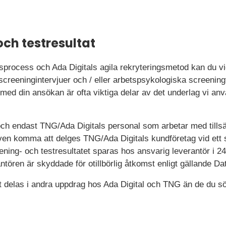
och testresultat
rocess och Ada Digitals agila rekryteringsmetod kan du vid e
reeningintervjuer och / eller arbetspsykologiska screeningt
ed din ansökan är ofta viktiga delar av det underlag vi använd
och endast TNG/Ada Digitals personal som arbetar med tillsä
n även komma att delges TNG/Ada Digitals kundföretag vid ett s
ning- och testresultatet sparas hos ansvarig leverantör i 
ntören är skyddade för otillbörlig åtkomst enligt gällande Da
delas i andra uppdrag hos Ada Digital och TNG än de du sökt