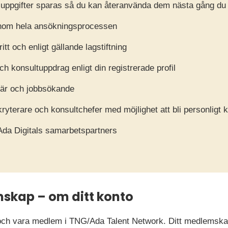
ppgifter sparas så du kan återanvända dem nästa gång du 
t genom hela ansökningsprocessen
tt och enligt gällande lagstiftning
h konsultuppdrag enligt din registrerade profil
iär och jobbsökande
kryterare och konsultchefer med möjlighet att bli personligt
Ada Digitals samarbetspartners
mskap – om ditt konto
ig och vara medlem i TNG/Ada Talent Network. Ditt medlemska