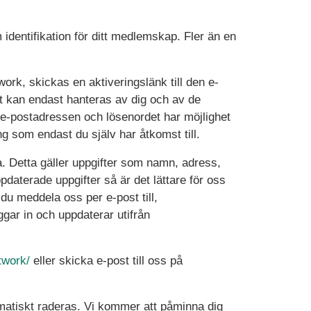
dentifikation för ditt medlemskap. Fler än en
work, skickas en aktiveringslänk till den e-
ot kan endast hanteras av dig och av de
l e-postadressen och lösenordet har möjlighet
g som endast du själv har åtkomst till.
a. Detta gäller uppgifter som namn, adress,
aterade uppgifter så är det lättare för oss
n du meddela oss per e-post till,
ggar in och uppdaterar utifrån
twork/
eller skicka e-post till oss på
tomatiskt raderas. Vi kommer att påminna dig