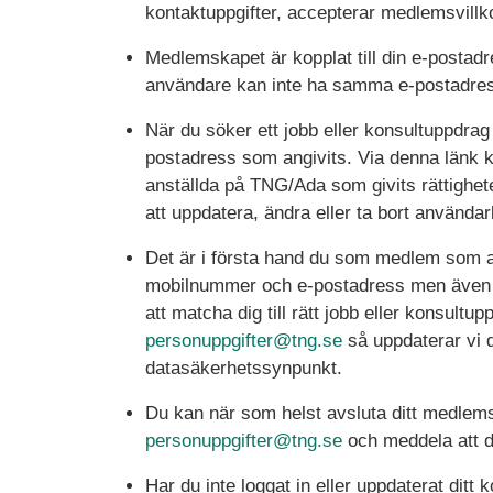
kontaktuppgifter, accepterar medlemsvillko
Medlemskapet är kopplat till din e-postad
användare kan inte ha samma e-postadre
När du söker ett jobb eller konsultuppdrag 
postadress som angivits. Via denna länk k
anställda på TNG/Ada som givits rättighete
att uppdatera, ändra eller ta bort använda
Det är i första hand du som medlem som an
mobilnummer och e-postadress men även dit
att matcha dig till rätt jobb eller konsultu
personuppgifter@tng.se
så uppdaterar vi d
datasäkerhetssynpunkt.
Du kan när som helst avsluta ditt medlem
personuppgifter@tng.se
och meddela att du 
Har du inte loggat in eller uppdaterat ditt