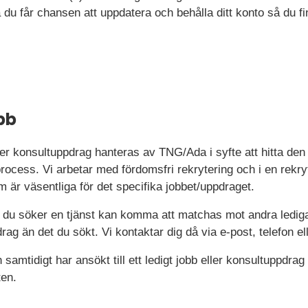
så du får chansen att uppdatera och behålla ditt konto så du
obb
ller konsultuppdrag hanteras av TNG/Ada i syfte att hitta de
na process. Vi arbetar med fördomsfri rekrytering och i en re
 är väsentliga för det specifika jobbet/uppdraget.
du söker en tjänst kan komma att matchas mot andra lediga 
ag än det du sökt. Vi kontaktar dig då via e-post, telefon el
samtidigt har ansökt till ett ledigt jobb eller konsultuppdra
ten.