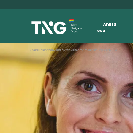
Anlita
oss
Start
»
Talent network
»
Avtalsvillkor för medlemskap i TNG Group AB Talent Network