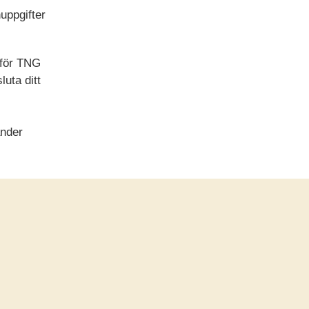
uppgifter
 för TNG
uta ditt
änder