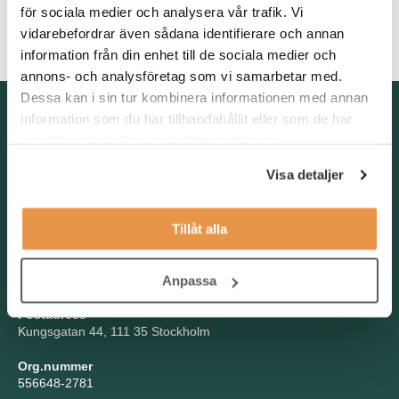
för sociala medier och analysera vår trafik. Vi
dina personliga egenskaper och söker därför dig som med stort
vidarebefordrar även sådana identifierare och annan
engagemang tar dig an dina arbetsuppgifter.
information från din enhet till de sociala medier och
annons- och analysföretag som vi samarbetar med.
Dessa kan i sin tur kombinera informationen med annan
Kontakta oss
information som du har tillhandahållit eller som de har
samlat in när du har använt deras tjänster.
TNG Group AB
info@tng.se
Visa detaljer
Tel: 08-21 92 00
Boka möte
Välj dag och tid!
Tillåt alla
Besöksadress
Kungsgatan 44, Stockholm
Anpassa
Postadress
Kungsgatan 44, 111 35 Stockholm
Org.nummer
556648-2781