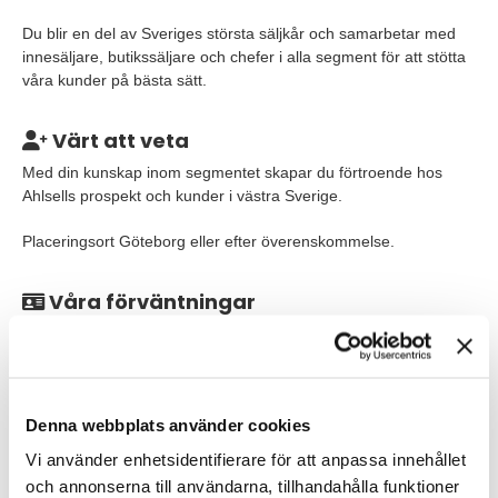
Du blir en del av Sveriges största säljkår och samarbetar med
innesäljare, butikssäljare och chefer i alla segment för att stötta
våra kunder på bästa sätt.
Värt att veta
Med din kunskap inom segmentet skapar du förtroende hos
Ahlsells prospekt och kunder i västra Sverige.
Placeringsort Göteborg eller efter överenskommelse.
Våra förväntningar
Vi söker dig som på ett engagerande, drivande, öppet och
ansvarsfullt sätt hjälper våra kunder att utveckla sina affärer. Du
är konsultativ i din försäljning och har förmågan att både
etablera och utveckla relationer. Du är målmedveten, lyhörd,
Denna webbplats använder cookies
ansvarstagande och resultatorienterad.
Vi använder enhetsidentifierare för att anpassa innehållet
Vi ser gärna att du har erfarenhet från försäljning mot
och annonserna till användarna, tillhandahålla funktioner
industrikunder och inom segmentet VVS. Vi lägger stor vikt vid