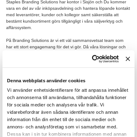
Staples Branding Solutions har kontor i Sisjön och Du kommer
vara en del av vår inköpsavdelning och hantera löpande kontakt
med leverantörer, kunder och kollegor samt säkerställa att
bestämt kundsortiment görs tillgängligt i våra säljverktyg och
affärssystem.
På Branding Solutions är vi ett väl sammansvetsat team som
har ett stort engagemang för det vi gör. Då våra lösningar och
produkter efterfrågas av allt fler kunder präglas vardagen av
många spännande utmaningar att lösa och detta gör vi i ett högt
tempo och med stor frihet men också med stort eget ansvar.
Tjänsten är ett vikariat med placering i Sisjön. Rollen innebär
Denna webbplats använder cookies
visst resande, primärt inom Sverige.
Vi använder enhetsidentifierare för att anpassa innehållet
och annonserna till användarna, tillhandahålla funktioner
VEM ÄR DU?
för sociala medier och analysera vår trafik. Vi
Vi söker gärna dig med tidigare erfarenhet av profil-,
vidarebefordrar även sådana identifierare och annan
arbetsklädes- eller liknande bransch och nu vill vara med och
information från din enhet till de sociala medier och
bidra till vår utveckling och ambition till att förändra branschen.
annons- och analysföretag som vi samarbetar med.
Vi ser positivt på att du idag arbetar i en liknande roll och att du
Dessa kan i sin tur kombinera informationen med annan
har erfarenhet av kundkontakter, att koordinera projekt och