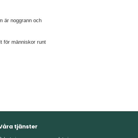
om är noggrann och
lt för människor runt
Våra tjänster