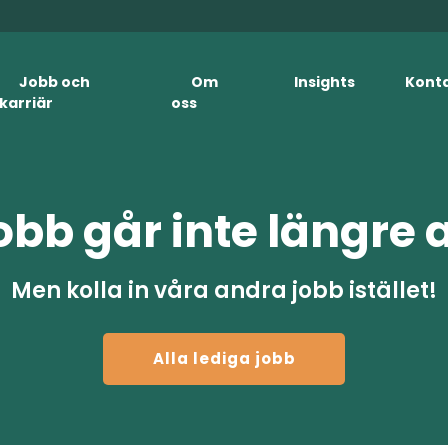
Jobb och
Om
Insights
Kont
karriär
oss
obb går inte längre 
Men kolla in våra andra jobb istället!
Alla lediga jobb