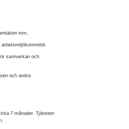
mentation mm.
r arbetsmiljökommitté.
 för samverkan och
elsen och andra
irka 7 månader. Tjänsten
n.