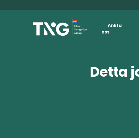
Anlita
oss
Detta j