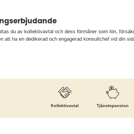
ningserbjudande
as du av kollektivavtal och dess förmåner som lön, försäkr
att ha en dedikerad och engagerad konsultchef vid din sid
Kollektiv­avtal
Tjänste­pension