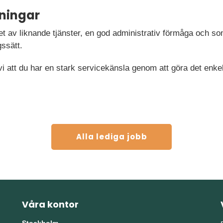
ningar
et av liknande tjänster, en god administrativ förmåga och s
gssätt.
r vi att du har en stark servicekänsla genom att göra det enke
Alla lediga jobb
Våra kontor