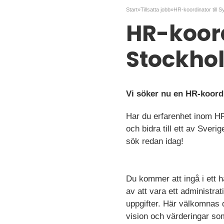
Start
»
Tillsatta jobb
»
HR-koord
Stockho
Vi söker nu en HR-koord
Har du erfarenhet inom HR-
och bidra till ett av Sver
sök redan idag!
Du kommer att ingå i ett 
av att vara ett administra
uppgifter. Här välkomnas 
vision och värderingar som