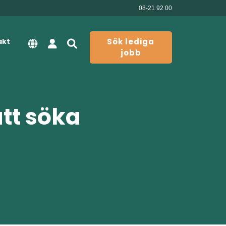
08-21 92 00
akt
Sök lediga
jobb
att söka