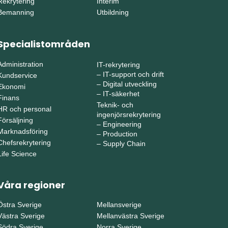
Rekrytering
Interim
Bemanning
Utbildning
Specialistområden
Administration
IT-rekrytering
–
IT-support och drift
Kundservice
–
Digital utveckling
Ekonomi
–
IT-säkerhet
Finans
Teknik- och
HR och personal
ingenjörsrekrytering
Försäljning
–
Engineering
Marknadsföring
–
Production
Chefsrekrytering
–
Supply Chain
Life Science
Våra regioner
Östra Sverige
Mellansverige
Västra Sverige
Mellanvästra Sverige
Södra Sverige
Norra Sverige