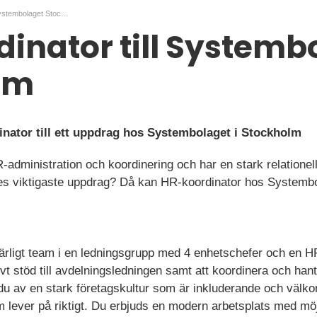
HR-koordinator till Systembolaget Stockholm
inator till Systemb
lm
inator till ett uppdrag hos Systembolaget i Stockholm
administration och koordinering och har en stark relationel
iges viktigaste uppdrag? Då kan HR-koordinator hos Systembo
härligt team i en ledningsgrupp med 4 enhetschefer och en H
tivt stöd till avdelningsledningen samt att koordinera och ha
du av en stark företagskultur som är inkluderande och välk
 lever på riktigt. Du erbjuds en modern arbetsplats med möjli